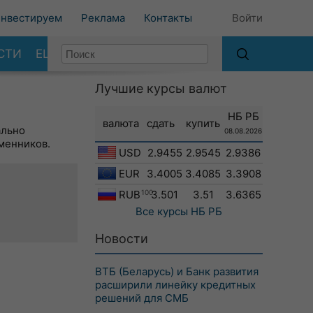
нвестируем
Реклама
Контакты
Войти
СТИ
ЕЩЕ
Лучшие курсы валют
НБ РБ
валюта
сдать
купить
ально
08.08.2026
менников.
USD
2.9455
2.9545
2.9386
EUR
3.4005
3.4085
3.3908
RUB
100
3.501
3.51
3.6365
Все курсы
НБ РБ
Новости
ВТБ (Беларусь) и Банк развития
расширили линейку кредитных
решений для СМБ