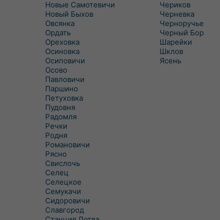
Новые Самотевичи
Чериков
Новый Быхов
Черневка
Овсянка
Черноручье
Ордать
Черный Бор
Ореховка
Шарейки
Осиновка
Шклов
Осиповичи
Ясень
Осово
Павловичи
Паршино
Петуховка
Пудовня
Радомля
Речки
Родня
Романовичи
Рясно
Свислочь
Селец
Селецкое
Семукачи
Сидоровичи
Славгород
Станция Лотва