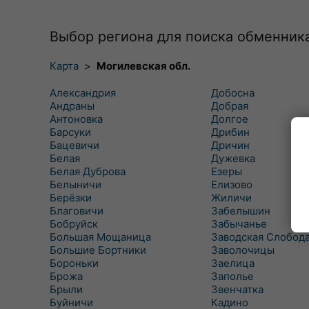
Выбор региона для поиска обменник
Карта
>
Могилевская обл.
Александрия
Добосна
Андраны
Добрая
Антоновка
Долгое
Барсуки
Дрибин
Бацевичи
Дричин
Белая
Дужевка
Белая Дуброва
Езеры
Белыничи
Елизово
Берёзки
Жиличи
Благовичи
Забелышин
Бобруйск
Забычанье
Большая Мощаница
Заводская Слобод
Большие Бортники
Заволочицы
Бороньки
Заелица
Брожа
Заполье
Брыли
Звенчатка
Буйничи
Кадино