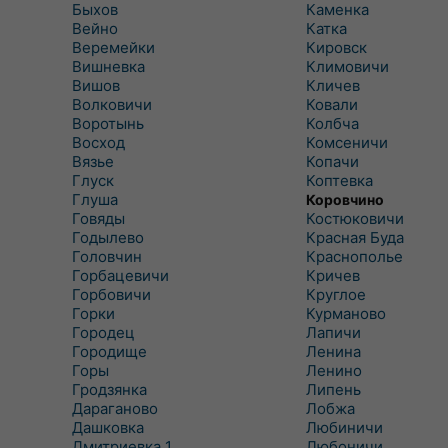
Быхов
Каменка
Вейно
Катка
Веремейки
Кировск
Вишневка
Климовичи
Вишов
Кличев
Волковичи
Ковали
Воротынь
Колбча
Восход
Комсеничи
Вязье
Копачи
Глуск
Коптевка
Глуша
Коровчино
Говяды
Костюковичи
Годылево
Красная Буда
Головчин
Краснополье
Горбацевичи
Кричев
Горбовичи
Круглое
Горки
Курманово
Городец
Лапичи
Городище
Ленина
Горы
Ленино
Гродзянка
Липень
Дараганово
Лобжа
Дашковка
Любиничи
Дмитриевка 1
Любоничи