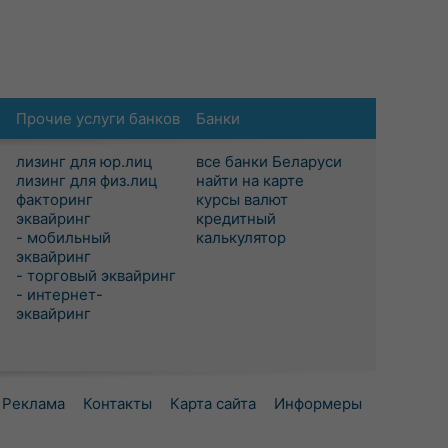
Прочие услуги банков
Банки
лизинг для юр.лиц
все банки Беларуси
лизинг для физ.лиц
найти на карте
факторинг
курсы валют
эквайринг
кредитный
- мобильный
калькулятор
эквайринг
- торговый эквайринг
- интернет-
эквайринг
Реклама
Контакты
Карта сайта
Информеры