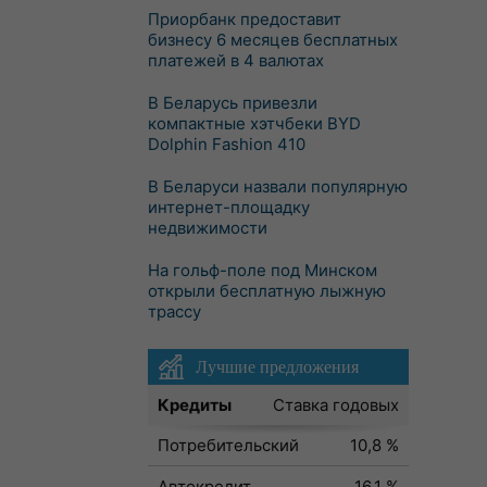
Приорбанк предоставит
бизнесу 6 месяцев бесплатных
платежей в 4 валютах
В Беларусь привезли
компактные хэтчбеки BYD
Dolphin Fashion 410
В Беларуси назвали популярную
интернет-площадку
недвижимости
На гольф-поле под Минском
открыли бесплатную лыжную
трассу
Лучшие предложения
Кредиты
Ставка годовых
Потребительский
10,8 %
Автокредит
16,1 %