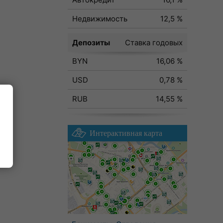
Недвижимость
12,5 %
Депозиты
Ставка годовых
BYN
16,06 %
USD
0,78 %
RUB
14,55 %
Интерактивная карта