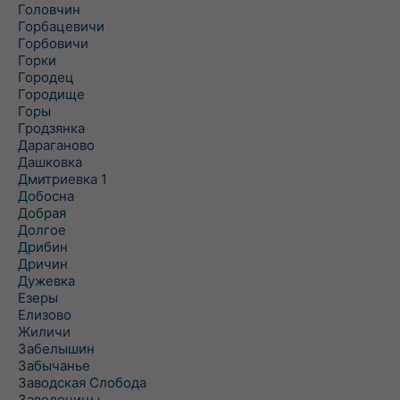
Головчин
Горбацевичи
Горбовичи
Горки
Городец
Городище
Горы
Гродзянка
Дараганово
Дашковка
Дмитриевка 1
Добосна
Добрая
Долгое
Дрибин
Дричин
Дужевка
Езеры
Елизово
Жиличи
Забелышин
Забычанье
Заводская Слобода
Заволочицы