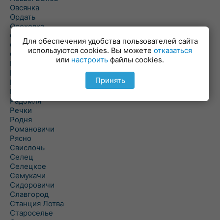
Овсянка
Ордать
Ореховка
Осиновка
Для обеспечения удобства пользователей сайта
Осиповичи
используются cookies. Вы можете
отказаться
Осово
или
настроить
файлы cookies.
Павловичи
Паршино
Принять
Петуховка
Пудовня
Радомля
Речки
Родня
Романовичи
Рясно
Свислочь
Селец
Селецкое
Семукачи
Сидоровичи
Славгород
Станция Лотва
Староселье