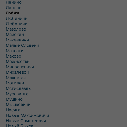
Ленино
Липень
Лобжа
Любиничи
Любоничи
Мазолово
Майский
Макеевичи
Малые Словени
Маслаки
Махово
Межисетки
Милославичи
Михалево 1
Михеевка
Могилев
Мстиславль
Муравилье
Мушино
Мышковичи
Несята
Новые Максимовичи
Новые Самотевичи
Новый Быхов