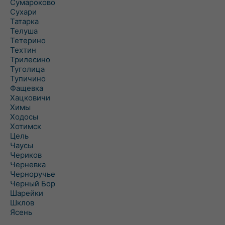
Сумароково
Сухари
Татарка
Телуша
Тетерино
Техтин
Трилесино
Туголица
Тупичино
Фащевка
Хацковичи
Химы
Ходосы
Хотимск
Цель
Чаусы
Чериков
Черневка
Черноручье
Черный Бор
Шарейки
Шклов
Ясень