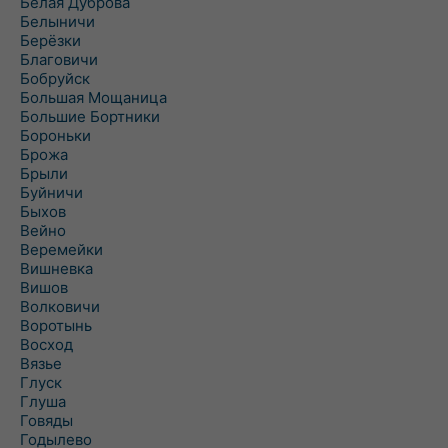
Белая Дуброва
Белыничи
Берёзки
Благовичи
Бобруйск
Большая Мощаница
Большие Бортники
Бороньки
Брожа
Брыли
Буйничи
Быхов
Вейно
Веремейки
Вишневка
Вишов
Волковичи
Воротынь
Восход
Вязье
Глуск
Глуша
Говяды
Годылево