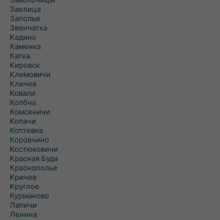
Заелица
Заполье
Звенчатка
Кадино
Каменка
Катка
Кировск
Климовичи
Кличев
Ковали
Колбча
Комсеничи
Копачи
Коптевка
Коровчино
Костюковичи
Красная Буда
Краснополье
Кричев
Круглое
Курманово
Лапичи
Ленина