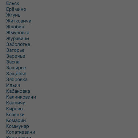
Ельск
Ерёмино
Жгунь
Житковичи
Жлобин
Жмуровка
Журавичи
Заболотье
Загорье
Заречье
Заспа
Заширье
Защёбье
Зябровка
Ильич
Кабановка
Калинковичи
Капличи
Кирово
Козенки
Комарин
Коммунар
Копаткевичи
Копцевичи