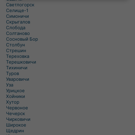
Светлогорск
Селище-1
Симоничи
Скрыгалов
Слобода
Солтаново
Сосновый Бор
Столбун
Стрешин
Тереховка
Терешковичи
Тихиничи
Туров
Уваровичи
Уза
Урицкое
Хойники
Хутор
Червоное
Чечерск
Чирковичи
Широкое
Щедрин