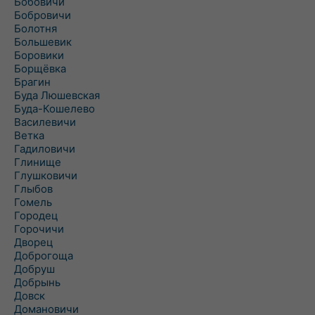
Бобовичи
Бобровичи
Болотня
Большевик
Боровики
Борщёвка
Брагин
Буда Люшевская
Буда-Кошелево
Василевичи
Ветка
Гадиловичи
Глинище
Глушковичи
Глыбов
Гомель
Городец
Горочичи
Дворец
Доброгоща
Добруш
Добрынь
Довск
Домановичи