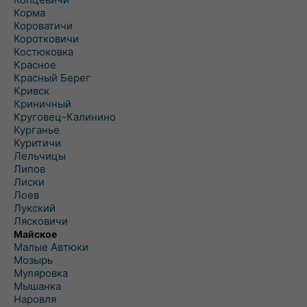
Корма
Короватичи
Коротковичи
Костюковка
Красное
Красный Берег
Кривск
Криничный
Круговец-Калинино
Курганье
Куритичи
Лельчицы
Липов
Лиски
Лоев
Лукский
Лясковичи
Майское
Малые Автюки
Мозырь
Муляровка
Мышанка
Наровля