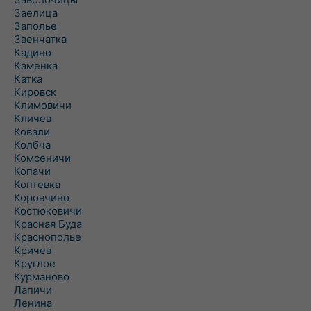
Заелица
Заполье
Звенчатка
Кадино
Каменка
Катка
Кировск
Климовичи
Кличев
Ковали
Колбча
Комсеничи
Копачи
Коптевка
Коровчино
Костюковичи
Красная Буда
Краснополье
Кричев
Круглое
Курманово
Лапичи
Ленина