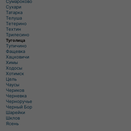
Сумароково
Сухари
Татарка
Телуша
Тетерино
Техтин
Трилесино
Туголица
Тупичино
Фащевка
Хацковичи
Химы
Ходосы
Хотимск
Цель
Чаусы
Чериков
Черневка
Черноручье
Черный Бор
Шарейки
Шклов
Ясень