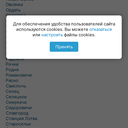
Овсянка
Ордать
Ореховка
Осиновка
Для обеспечения удобства пользователей сайта
Осиповичи
используются cookies. Вы можете
отказаться
Осово
или
настроить
файлы cookies.
Павловичи
Паршино
Принять
Петуховка
Пудовня
Радомля
Речки
Родня
Романовичи
Рясно
Свислочь
Селец
Селецкое
Семукачи
Сидоровичи
Славгород
Станция Лотва
Староселье