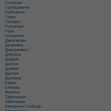
Головчин
Горбацевичи
Горбовичи
Горки
Городец
Городище
Горы
Гродзянка
Дараганово
Дашковка
Дмитриевка 1
Добосна
Добрая
Долгое
Дрибин
Дричин
Дужевка
Езеры
Елизово
Жиличи
Забелышин
Забычанье
Заводская Слобода
Заволочицы