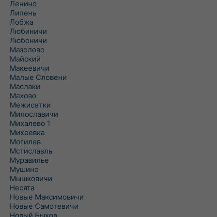
Ленино
Липень
Лобжа
Любиничи
Любоничи
Мазолово
Майский
Макеевичи
Малые Словени
Маслаки
Махово
Межисетки
Милославичи
Михалево 1
Михеевка
Могилев
Мстиславль
Муравилье
Мушино
Мышковичи
Несята
Новые Максимовичи
Новые Самотевичи
Новый Быхов