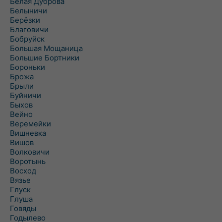
Белая Дуброва
Белыничи
Берёзки
Благовичи
Бобруйск
Большая Мощаница
Большие Бортники
Бороньки
Брожа
Брыли
Буйничи
Быхов
Вейно
Веремейки
Вишневка
Вишов
Волковичи
Воротынь
Восход
Вязье
Глуск
Глуша
Говяды
Годылево