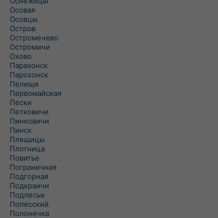
Оснежицы
Осовая
Осовцы
Остров
Остромечево
Остромичи
Охово
Парахонск
Парохонск
Пелище
Первомайская
Пески
Петковичи
Пинковичи
Пинск
Плещицы
Плотница
Повитье
Пограничная
Подгорная
Подкраичи
Подлесье
Полесский
Полонечка