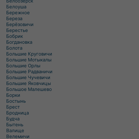
Белоозёрск
Белоуша
Бережное
Береза
Берёзовичи
Берестье
Бобрик
Богдановка
Болота
Большие Круговичи
Большие Мотыкалы
Большие Орлы
Большие Радваничи
Большие Чучевичи
Большие Яковчицы
Большое Малешево
Борки
Бостынь
Брест
Бродница
Будча
Бытень
Валище
Велемичи