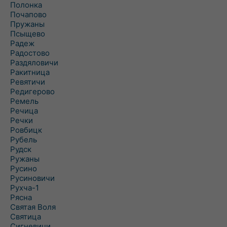
Полонка
Почапово
Пружаны
Псыщево
Радеж
Радостово
Раздяловичи
Ракитница
Ревятичи
Редигерово
Ремель
Речица
Речки
Ровбицк
Рубель
Рудск
Ружаны
Русино
Русиновичи
Рухча-1
Рясна
Святая Воля
Святица
Сигневичи