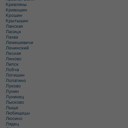
Кривляны
Кривошин
Крошин
Крытышин
Ланская
Ласицк
Лахва
Лемешевичи
Ленинский
Лесная
Линово
Липск
Лобча
Логишин
Лопатино
Луково
Лунин
Лунинец
Лысково
Лыще
Любищицы
Люсино
Лядец