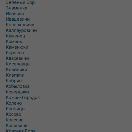
Зеленый Бор
Знаменка
Иваново
Ивацевичи
Каленковичи
Каллауровичи
Каменец
Камень
Каменюки
Карчево
Квасевичи
Киселевцы
Клейники
Клепачи
Кобрин
Кобыловка
Ковердяки
Кожан-Городок
Колено
Кончицы
Косово
Коссово
Кошевичи
Красная Воля