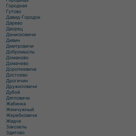
Городная
Гутово
Давид-Городок
Дарево
Дворец
Денисковичи
Дивин
Дмитровичи
Добромысль
Доманово
Домачево
Доропеевичи
Достоево
Дрогичин
Дружиловичи
Дубой
Дятловичи
Жабинка
Жемчужный
Жеребковичи
Жидче
Закозель
Здитово