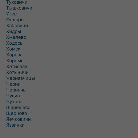
Туховичи
Тышковичи
Утес
Федоры
Хабовичи
Хидры
Хмелево
Ходосы
Хомск
Хорева
Хоромск
Хотислав
Хотыничи
Чернавчицы
Черни
Черняны
Чудин
Чухово
Шерешево
Щерчово
Яечковичи
Язвинки