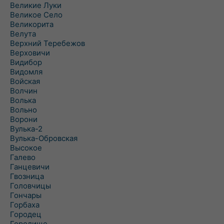
Великие Луки
Великое Село
Великорита
Велута
Верхний Теребежов
Верховичи
Видибор
Видомля
Войская
Волчин
Волька
Вольно
Ворони
Вулька-2
Вулька-Обровская
Высокое
Галево
Ганцевичи
Гвозница
Головчицы
Гончары
Горбаха
Городец
Городище