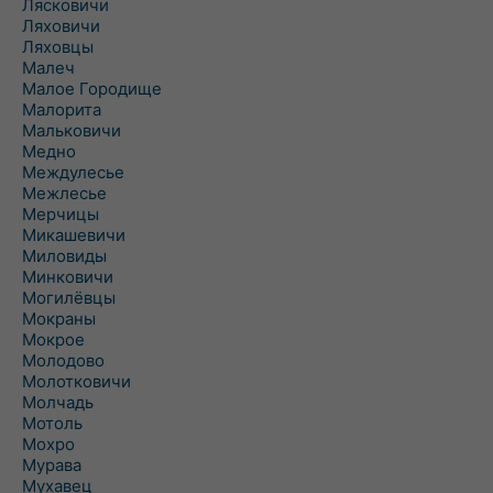
Лясковичи
Ляховичи
Ляховцы
Малеч
Малое Городище
Малорита
Мальковичи
Медно
Междулесье
Межлесье
Мерчицы
Микашевичи
Миловиды
Минковичи
Могилёвцы
Мокраны
Мокрое
Молодово
Молотковичи
Молчадь
Мотоль
Мохро
Мурава
Мухавец