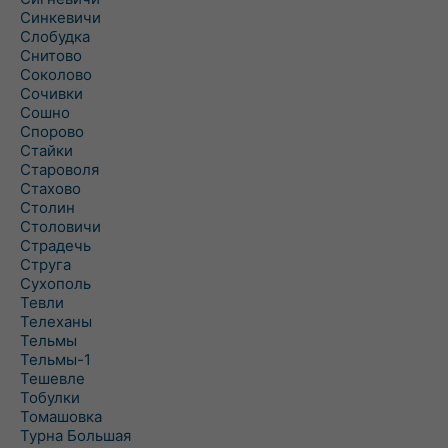
Синкевичи
Слобудка
Снитово
Соколово
Сочивки
Сошно
Спорово
Стайки
Староволя
Стахово
Столин
Столовичи
Страдечь
Струга
Сухополь
Тевли
Телеханы
Тельмы
Тельмы-1
Тешевле
Тобулки
Томашовка
Турна Большая