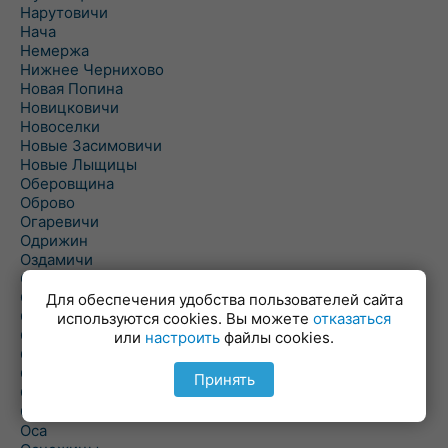
Нарутовичи
Нача
Немержа
Нижнее Чернихово
Новая Попина
Новицковичи
Новоселки
Новые Засимовичи
Новые Лыщицы
Оберовщина
Оброво
Огаревичи
Одрижин
Оздамичи
Озяты
Олтуш
Для обеспечения удобства пользователей сайта
Ольманы
используются cookies. Вы можете
отказаться
Ольпень
или
настроить
файлы cookies.
Ольшаны
Омельная
Принять
Ополь
Орехово
Оса