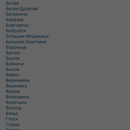
Белая
Белая Дуброва
Белыничи
Берёзки
Благовичи
Бобруйск
Большая Мощаница
Большие Бортники
Бороньки
Брожа
Брыли
Буйничи
Быхов
Вейно
Веремейки
Вишневка
Вишов
Волковичи
Воротынь
Восход
Вязье
Глуск
Глуша
Говяды