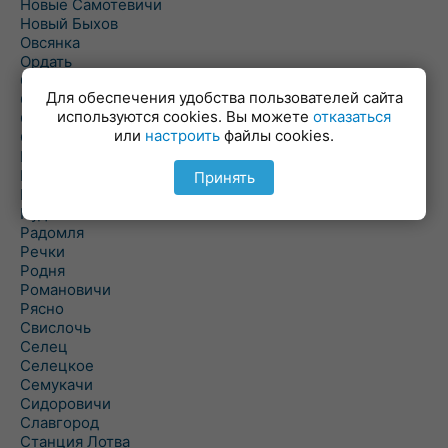
Новые Самотевичи
Новый Быхов
Овсянка
Ордать
Ореховка
Для обеспечения удобства пользователей сайта
Осиновка
используются cookies. Вы можете
отказаться
Осиповичи
или
настроить
файлы cookies.
Осово
Павловичи
Паршино
Принять
Петуховка
Пудовня
Радомля
Речки
Родня
Романовичи
Рясно
Свислочь
Селец
Селецкое
Семукачи
Сидоровичи
Славгород
Станция Лотва