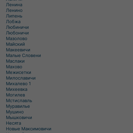
Ленина
Ленино
Липень
Лобжа
Любиничи
Любоничи
Мазолово
Майский
Макеевичи
Малые Словени
Маслаки
Махово
Межисетки
Милославичи
Михалево 1
Михеевка
Могилев
Мстиславль
Муравилье
Мушино
Мышковичи
Несята
Новые Максимовичи