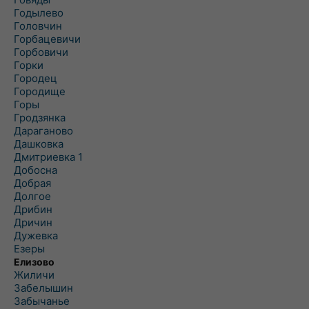
Годылево
Головчин
Горбацевичи
Горбовичи
Горки
Городец
Городище
Горы
Гродзянка
Дараганово
Дашковка
Дмитриевка 1
Добосна
Добрая
Долгое
Дрибин
Дричин
Дужевка
Езеры
Елизово
Жиличи
Забелышин
Забычанье