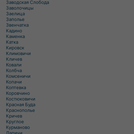
Заводская Слобода
Заволочицы
Заелица
Заполье
Звенчатка
Кадино
Каменка
Катка
Кировск
Климовичи
Кличев
Ковали
Колбча
Комсеничи
Копачи
Коптевка
Коровчино
Костюковичи
Красная Буда
Краснополье
Кричев
Круглое
Курманово
Лапичи