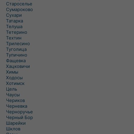
Староселье
Сумароково
Сухари
Татарка
Телуша
Тетерино
Техтин
Трилесино
Туголица
Тупичино
Фащевка
Хацковичи
Химы
Ходосы
Хотимск
Цель
Чаусы
Чериков
Черневка
Черноручье
Черный Бор
Шарейки
Шклов