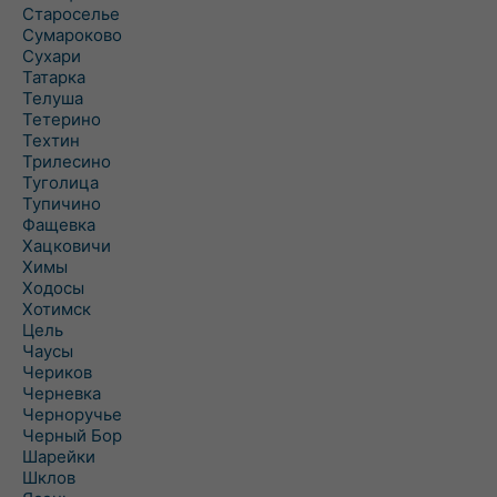
Староселье
Сумароково
Сухари
Татарка
Телуша
Тетерино
Техтин
Трилесино
Туголица
Тупичино
Фащевка
Хацковичи
Химы
Ходосы
Хотимск
Цель
Чаусы
Чериков
Черневка
Черноручье
Черный Бор
Шарейки
Шклов