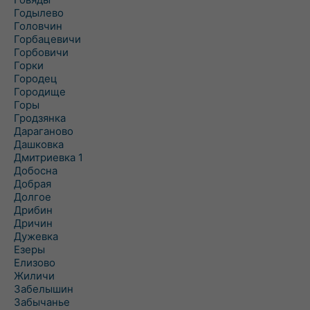
Годылево
Головчин
Горбацевичи
Горбовичи
Горки
Городец
Городище
Горы
Гродзянка
Дараганово
Дашковка
Дмитриевка 1
Добосна
Добрая
Долгое
Дрибин
Дричин
Дужевка
Езеры
Елизово
Жиличи
Забелышин
Забычанье