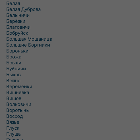
Белая
Белая Дуброва
Белыничи
Берёзки
Благовичи
Бобруйск
Большая Мощаница
Большие Бортники
Бороньки
Брожа
Брыли
Буйничи
Быхов
Вейно
Веремейки
Вишневка
Вишов
Волковичи
Воротынь
Восход
Вязье
Глуск
Глуша
Говяды