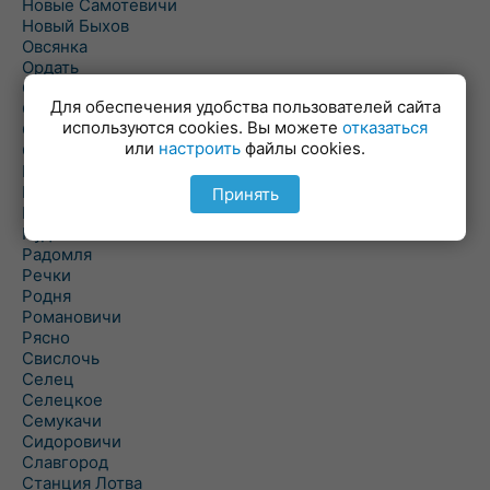
Новые Самотевичи
Новый Быхов
Овсянка
Ордать
Ореховка
Для обеспечения удобства пользователей сайта
Осиновка
используются cookies. Вы можете
отказаться
Осиповичи
или
настроить
файлы cookies.
Осово
Павловичи
Паршино
Принять
Петуховка
Пудовня
Радомля
Речки
Родня
Романовичи
Рясно
Свислочь
Селец
Селецкое
Семукачи
Сидоровичи
Славгород
Станция Лотва