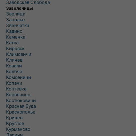
Заводская Слобода
Заволочицы
Заелица
Заполье
Звенчатка
Кадино
Каменка
Катка
Кировск
Климовичи
Кличев
Ковали
Колбча
Комсеничи
Копачи
Коптевка
Коровчино
Костюковичи
Красная Буда
Краснополье
Кричев
Круглое
Курманово
Лапичи