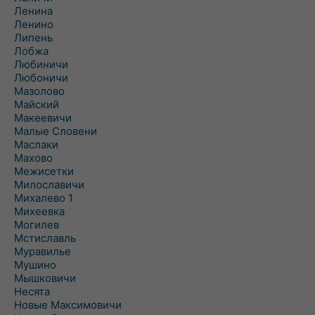
Ленина
Ленино
Липень
Лобжа
Любиничи
Любоничи
Мазолово
Майский
Макеевичи
Малые Словени
Маслаки
Махово
Межисетки
Милославичи
Михалево 1
Михеевка
Могилев
Мстиславль
Муравилье
Мушино
Мышковичи
Несята
Новые Максимовичи