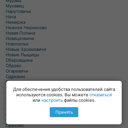
Мурава
Мухавец
Нарутовичи
Нача
Немержа
Нижнее Чернихово
Новая Попина
Новицковичи
Новоселки
Новые Засимовичи
Новые Лыщицы
Оберовщина
Оброво
Огаревичи
Одрижин
Оздамичи
Озяты
Для обеспечения удобства пользователей сайта
Олтуш
используются cookies. Вы можете
отказаться
Ольманы
или
настроить
файлы cookies.
Ольпень
Ольшаны
Принять
Омельная
Ополь
Орехово