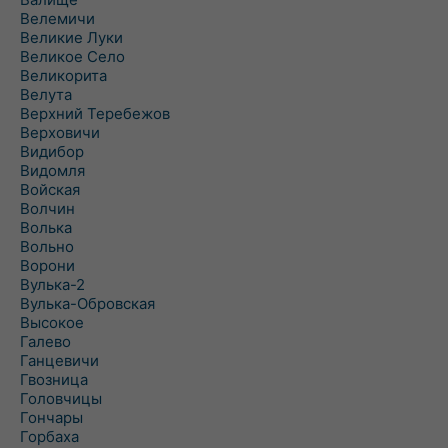
Велемичи
Великие Луки
Великое Село
Великорита
Велута
Верхний Теребежов
Верховичи
Видибор
Видомля
Войская
Волчин
Волька
Вольно
Ворони
Вулька-2
Вулька-Обровская
Высокое
Галево
Ганцевичи
Гвозница
Головчицы
Гончары
Горбаха