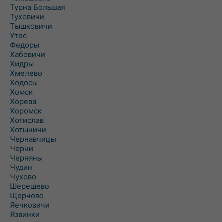
Турна Большая
Туховичи
Тышковичи
Утес
Федоры
Хабовичи
Хидры
Хмелево
Ходосы
Хомск
Хорева
Хоромск
Хотислав
Хотыничи
Чернавчицы
Черни
Черняны
Чудин
Чухово
Шерешево
Щерчово
Яечковичи
Язвинки