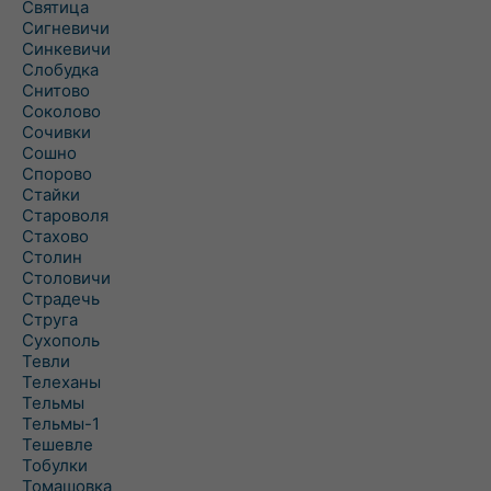
Святица
Сигневичи
Синкевичи
Слобудка
Снитово
Соколово
Сочивки
Сошно
Спорово
Стайки
Староволя
Стахово
Столин
Столовичи
Страдечь
Струга
Сухополь
Тевли
Телеханы
Тельмы
Тельмы-1
Тешевле
Тобулки
Томашовка