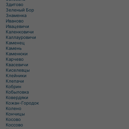
Здитово
Зеленый Бор
Знаменка
Иваново
Ивацевичи
Каленковичи
Каллауровичи
Каменец
Камень
Каменюки
Карчево
Квасевичи
Киселевцы
Клейники
Клепачи
Кобрин
Кобыловка
Ковердяки
Кожан-Городок
Колено
Кончицы
Косово
Коссово