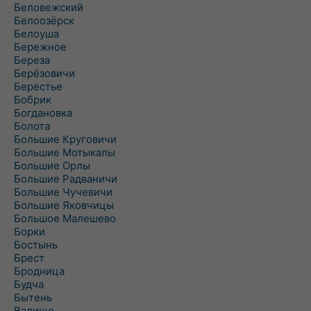
Беловежский
Белоозёрск
Белоуша
Бережное
Береза
Берёзовичи
Берестье
Бобрик
Богдановка
Болота
Большие Круговичи
Большие Мотыкалы
Большие Орлы
Большие Радваничи
Большие Чучевичи
Большие Яковчицы
Большое Малешево
Борки
Бостынь
Брест
Бродница
Будча
Бытень
Валище