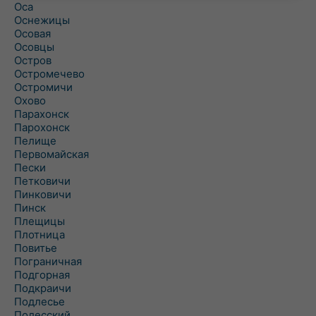
Оса
Оснежицы
Осовая
Осовцы
Остров
Остромечево
Остромичи
Охово
Парахонск
Парохонск
Пелище
Первомайская
Пески
Петковичи
Пинковичи
Пинск
Плещицы
Плотница
Повитье
Пограничная
Подгорная
Подкраичи
Подлесье
Полесский