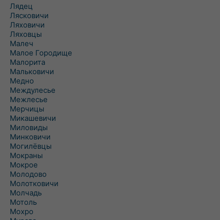
Лядец
Лясковичи
Ляховичи
Ляховцы
Малеч
Малое Городище
Малорита
Мальковичи
Медно
Междулесье
Межлесье
Мерчицы
Микашевичи
Миловиды
Минковичи
Могилёвцы
Мокраны
Мокрое
Молодово
Молотковичи
Молчадь
Мотоль
Мохро