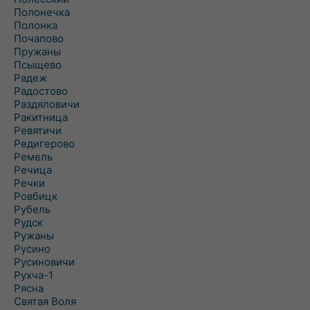
Полонечка
Полонка
Почапово
Пружаны
Псыщево
Радеж
Радостово
Раздяловичи
Ракитница
Ревятичи
Редигерово
Ремель
Речица
Речки
Ровбицк
Рубель
Рудск
Ружаны
Русино
Русиновичи
Рухча-1
Рясна
Святая Воля