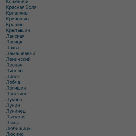
Кошевичи
Красная Воля
Кривляны
Кривошин
Крошин
Крытышин
Ланская
Ласицк
Лахва
Лемешевичи
Ленинский
Лесная
Линово
Липск
Лобча
Логишин
Лопатино
Луково
Лунин
Лунинец
Лысково
Лыще
Любищицы
Люсино