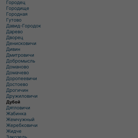
Городец
Городище
Городная
Гутово
Давид-Городок
Дарево
Дворец
Денисковичи
Дивин
Дмитровичи
Добромысль
Доманово
Домачево
Доропеевичи
Достоево
Дрогичин
Дружиловичи
Дубой
Дятловичи
Жабинка
Жемчужный
Жеребковичи
Жидче
Закозель