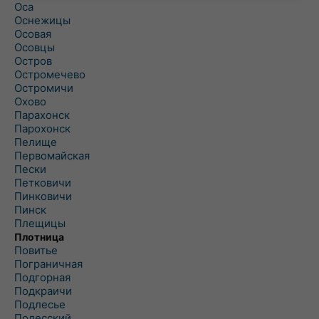
Оса
Оснежицы
Осовая
Осовцы
Остров
Остромечево
Остромичи
Охово
Парахонск
Парохонск
Пелище
Первомайская
Пески
Петковичи
Пинковичи
Пинск
Плещицы
Плотница
Повитье
Пограничная
Подгорная
Подкраичи
Подлесье
Полесский