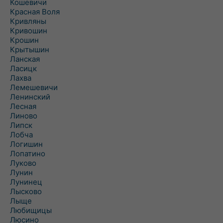
Кошевичи
Красная Воля
Кривляны
Кривошин
Крошин
Крытышин
Ланская
Ласицк
Лахва
Лемешевичи
Ленинский
Лесная
Линово
Липск
Лобча
Логишин
Лопатино
Луково
Лунин
Лунинец
Лысково
Лыще
Любищицы
Люсино