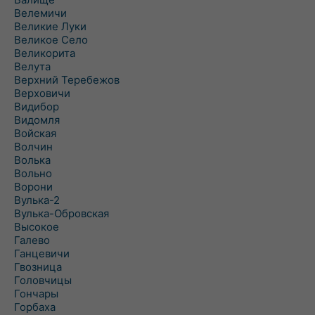
Велемичи
Великие Луки
Великое Село
Великорита
Велута
Верхний Теребежов
Верховичи
Видибор
Видомля
Войская
Волчин
Волька
Вольно
Ворони
Вулька-2
Вулька-Обровская
Высокое
Галево
Ганцевичи
Гвозница
Головчицы
Гончары
Горбаха