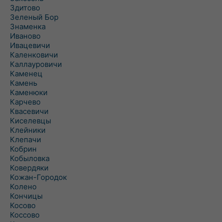
Здитово
Зеленый Бор
Знаменка
Иваново
Ивацевичи
Каленковичи
Каллауровичи
Каменец
Камень
Каменюки
Карчево
Квасевичи
Киселевцы
Клейники
Клепачи
Кобрин
Кобыловка
Ковердяки
Кожан-Городок
Колено
Кончицы
Косово
Коссово