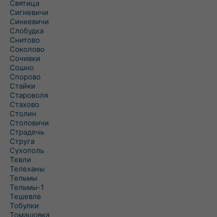
Святица
Сигневичи
Синкевичи
Слобудка
Снитово
Соколово
Сочивки
Сошно
Спорово
Стайки
Староволя
Стахово
Столин
Столовичи
Страдечь
Струга
Сухополь
Тевли
Телеханы
Тельмы
Тельмы-1
Тешевле
Тобулки
Томашовка