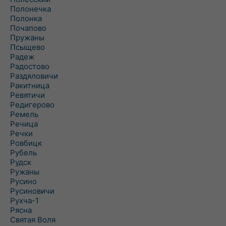
Полонечка
Полонка
Почапово
Пружаны
Псыщево
Радеж
Радостово
Раздяловичи
Ракитница
Ревятичи
Редигерово
Ремель
Речица
Речки
Ровбицк
Рубель
Рудск
Ружаны
Русино
Русиновичи
Рухча-1
Рясна
Святая Воля