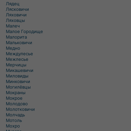
Лядец
Лясковичи
Ляховичи
Ляховцы
Малеч
Малое Городище
Малорита
Мальковичи
Медно
Междулесье
Межлесье
Мерчицы
Микашевичи
Миловиды
Минковичи
Могилёвцы
Мокраны
Мокрое
Молодово
Молотковичи
Молчадь
Мотоль
Мохро