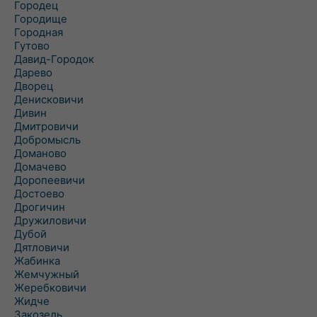
Городец
Городище
Городная
Гутово
Давид-Городок
Дарево
Дворец
Денисковичи
Дивин
Дмитровичи
Добромысль
Доманово
Домачево
Доропеевичи
Достоево
Дрогичин
Дружиловичи
Дубой
Дятловичи
Жабинка
Жемчужный
Жеребковичи
Жидче
Закозель