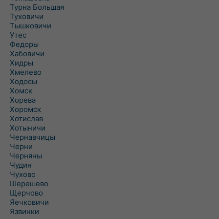
Турна Большая
Туховичи
Тышковичи
Утес
Федоры
Хабовичи
Хидры
Хмелево
Ходосы
Хомск
Хорева
Хоромск
Хотислав
Хотыничи
Чернавчицы
Черни
Черняны
Чудин
Чухово
Шерешево
Щерчово
Яечковичи
Язвинки