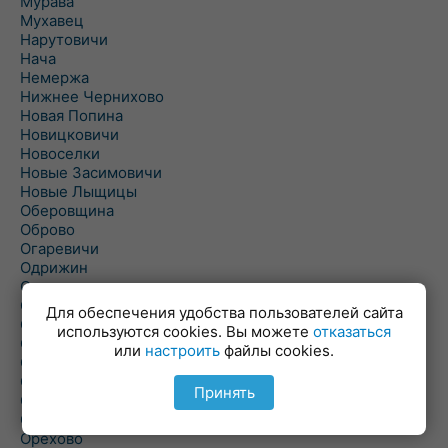
Мурава
Мухавец
Нарутовичи
Нача
Немержа
Нижнее Чернихово
Новая Попина
Новицковичи
Новоселки
Новые Засимовичи
Новые Лыщицы
Оберовщина
Оброво
Огаревичи
Одрижин
Оздамичи
Озяты
Для обеспечения удобства пользователей сайта
Олтуш
используются cookies. Вы можете
отказаться
Ольманы
или
настроить
файлы cookies.
Ольпень
Ольшаны
Принять
Омельная
Ополь
Орехово