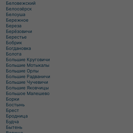
Беловежский
Белоозёрск
Белоуша
Бережное
Береза
Берёзовичи
Берестье
Бобрик
Богдановка
Болота
Большие Круговичи
Большие Мотыкалы
Большие Орлы
Большие Радваничи
Большие Чучевичи
Большие Яковчицы
Большое Малешево
Борки
Бостынь
Брест
Бродница
Будча
Бытень
Валище