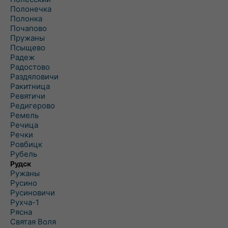
Полонечка
Полонка
Почапово
Пружаны
Псыщево
Радеж
Радостово
Раздяловичи
Ракитница
Ревятичи
Редигерово
Ремель
Речица
Речки
Ровбицк
Рубель
Рудск
Ружаны
Русино
Русиновичи
Рухча-1
Рясна
Святая Воля