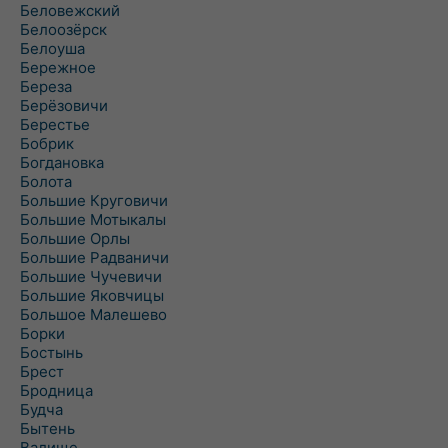
Беловежский
Белоозёрск
Белоуша
Бережное
Береза
Берёзовичи
Берестье
Бобрик
Богдановка
Болота
Большие Круговичи
Большие Мотыкалы
Большие Орлы
Большие Радваничи
Большие Чучевичи
Большие Яковчицы
Большое Малешево
Борки
Бостынь
Брест
Бродница
Будча
Бытень
Валище