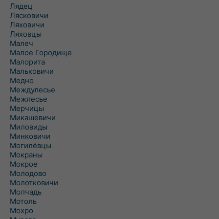
Лядец
Лясковичи
Ляховичи
Ляховцы
Малеч
Малое Городище
Малорита
Мальковичи
Медно
Междулесье
Межлесье
Мерчицы
Микашевичи
Миловиды
Минковичи
Могилёвцы
Мокраны
Мокрое
Молодово
Молотковичи
Молчадь
Мотоль
Мохро