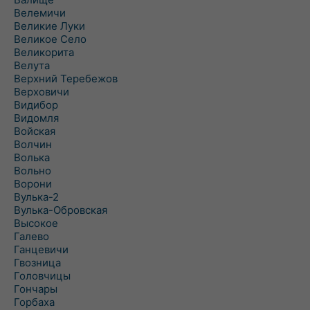
Велемичи
Великие Луки
Великое Село
Великорита
Велута
Верхний Теребежов
Верховичи
Видибор
Видомля
Войская
Волчин
Волька
Вольно
Ворони
Вулька-2
Вулька-Обровская
Высокое
Галево
Ганцевичи
Гвозница
Головчицы
Гончары
Горбаха