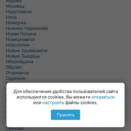
Мурава
Мухавец
Нарутовичи
Нача
Немержа
Нижнее Чернихово
Новая Попина
Новицковичи
Новоселки
Новые Засимовичи
Новые Лыщицы
Оберовщина
Оброво
Огаревичи
Одрижин
Оздамичи
Озяты
Для обеспечения удобства пользователей сайта
Олтуш
используются cookies. Вы можете
отказаться
Ольманы
или
настроить
файлы cookies.
Ольпень
Ольшаны
Принять
Омельная
Ополь
Орехово