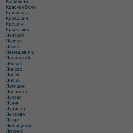
Кошевичи
Красная Воля
Кривляны
Кривошин
Крошин
Крытышин
Ланская
Ласицк
Лахва
Лемешевичи
Ленинский
Лесная
Линово
Липск
Лобча
Логишин
Лопатино
Луково
Лунин
Лунинец
Лысково
Лыще
Любищицы
Люсино