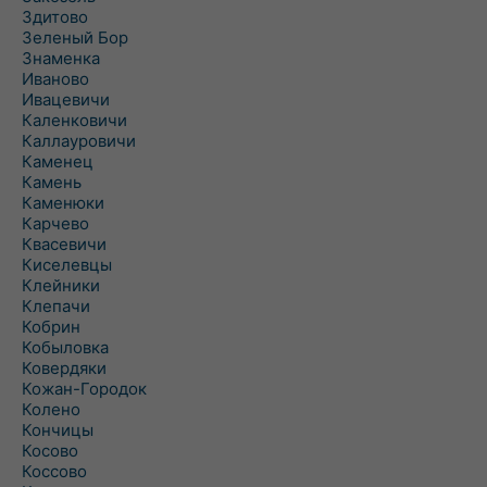
Здитово
Зеленый Бор
Знаменка
Иваново
Ивацевичи
Каленковичи
Каллауровичи
Каменец
Камень
Каменюки
Карчево
Квасевичи
Киселевцы
Клейники
Клепачи
Кобрин
Кобыловка
Ковердяки
Кожан-Городок
Колено
Кончицы
Косово
Коссово