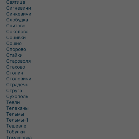
Святица
Сигневичи
Синкевичи
Слобудка
Снитово
Соколово
Сочивки
Сошно
Спорово
Стайки
Староволя
Стахово
Столин
Столовичи
Страдечь
Струга
Сухополь
Тевли
Телеханы
Тельмы
Тельмы-1
Тешевле
Тобулки
Томашовка