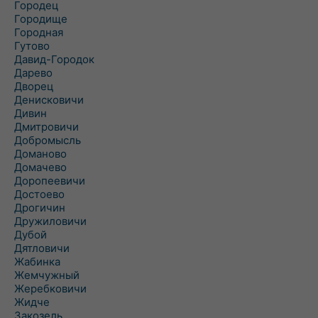
Городец
Городище
Городная
Гутово
Давид-Городок
Дарево
Дворец
Денисковичи
Дивин
Дмитровичи
Добромысль
Доманово
Домачево
Доропеевичи
Достоево
Дрогичин
Дружиловичи
Дубой
Дятловичи
Жабинка
Жемчужный
Жеребковичи
Жидче
Закозель