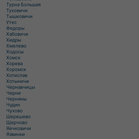
Турна Большая
Туховичи
Тышковичи
Утес
Федоры
Хабовичи
Хидры
Хмелево
Ходосы
Хомск
Хорева
Хоромск
Хотислав
Хотыничи
Чернавчицы
Черни
Черняны
Чудин
Чухово
Шерешево
Щерчово
Яечковичи
Язвинки