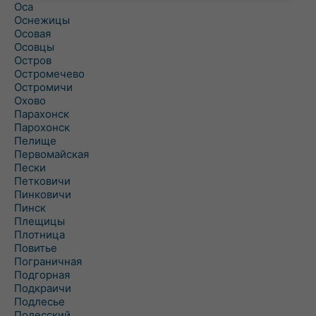
Оса
Оснежицы
Осовая
Осовцы
Остров
Остромечево
Остромичи
Охово
Парахонск
Парохонск
Пелище
Первомайская
Пески
Петковичи
Пинковичи
Пинск
Плещицы
Плотница
Повитье
Пограничная
Подгорная
Подкраичи
Подлесье
Полесский