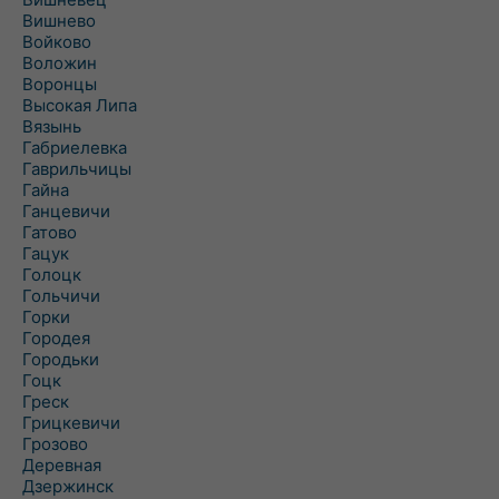
Вишнево
Войково
Воложин
Воронцы
Высокая Липа
Вязынь
Габриелевка
Гаврильчицы
Гайна
Ганцевичи
Гатово
Гацук
Голоцк
Гольчичи
Горки
Городея
Городьки
Гоцк
Греск
Грицкевичи
Грозово
Деревная
Дзержинск