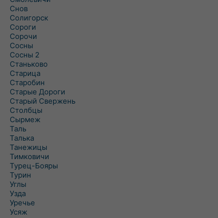
Снов
Солигорск
Сороги
Сорочи
Сосны
Сосны 2
Станьково
Старица
Старобин
Старые Дороги
Старый Свержень
Столбцы
Сырмеж
Таль
Талька
Танежицы
Тимковичи
Турец-Бояры
Турин
Углы
Узда
Уречье
Усяж