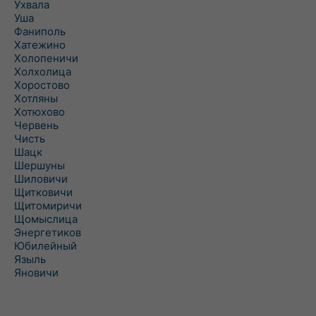
Ухвала
Уша
Фаниполь
Хатежино
Холопеничи
Холхолица
Хоростово
Хотляны
Хотюхово
Червень
Чисть
Шацк
Шершуны
Шиловичи
Щитковичи
Щитомиричи
Щомыслица
Энергетиков
Юбилейный
Языль
Яновичи