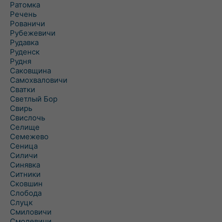
Ратомка
Речень
Рованичи
Рубежевичи
Рудавка
Руденск
Рудня
Саковщина
Самохваловичи
Сватки
Светлый Бор
Свирь
Свислочь
Селище
Семежево
Сеница
Силичи
Синявка
Ситники
Сковшин
Слобода
Слуцк
Смиловичи
Смолевичи