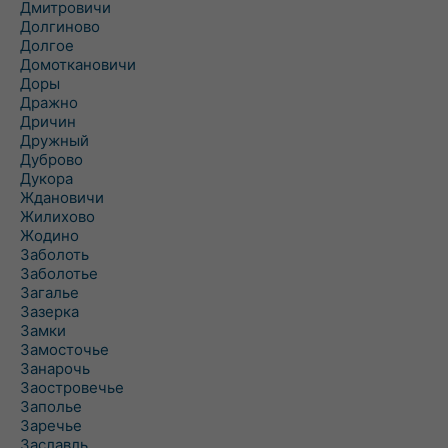
Дмитровичи
Долгиново
Долгое
Домоткановичи
Доры
Дражно
Дричин
Дружный
Дуброво
Дукора
Ждановичи
Жилихово
Жодино
Заболоть
Заболотье
Загалье
Зазерка
Замки
Замосточье
Занарочь
Заостровечье
Заполье
Заречье
Заславль