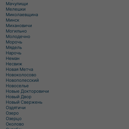
Мачулищи
Мелешки
Миколаевщина
Минск
Михановичи
Могильно
Молодечно
Морочь
Мядель
Нарочь
Неман
Несвиж
Новая Метча
Новоколосово
Новополесский
Новоселье
Новые Докторовичи
Новый Двор
Новый Свержень
Оздятичи
Озеро
Озерцо
Околово