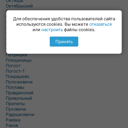
Октябрь
Октябрьский
Олехновичи
Омговичи
Для обеспечения удобства пользователей сайта
Оношки
используются cookies. Вы можете
отказаться
Осовец
или
настроить
файлы cookies.
Острошицкий Городок
Пасека
Принять
Пастовичи
Першаи
Петришки
Плещеницы
Погост
Погост-1
Покрашево
Положевичи
Поплавы
Правдинский
Привольный
Прилепы
Пуховичи
Радошковичи
Раевка
Раков