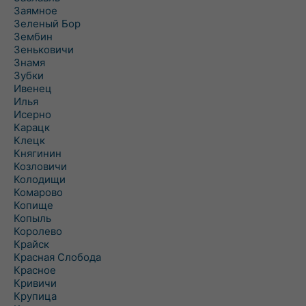
Заямное
Зеленый Бор
Зембин
Зеньковичи
Знамя
Зубки
Ивенец
Илья
Исерно
Карацк
Клецк
Княгинин
Козловичи
Колодищи
Комарово
Копище
Копыль
Королево
Крайск
Красная Слобода
Красное
Кривичи
Крупица