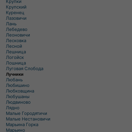
Крупки
Крупский
Куренец
Лазовичи
Лань
Лебедево
Леоновичи
Лесковка
Лесной
Лешница
Логойск
Лошница
Луговая Слобода
Лучники
Любань
Любишино
Любковщина
Любушаны
Людвиново
Лядно
Малые Городятичи
Малые Нестановичи
Марьина Горка
Марьино