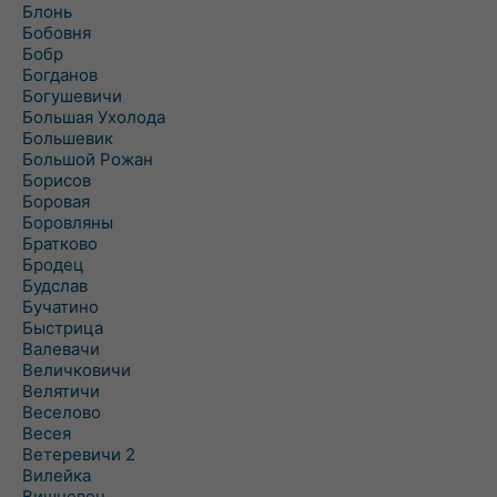
Блонь
Бобовня
Бобр
Богданов
Богушевичи
Большая Ухолода
Большевик
Большой Рожан
Борисов
Боровая
Боровляны
Братково
Бродец
Будслав
Бучатино
Быстрица
Валевачи
Величковичи
Велятичи
Веселово
Весея
Ветеревичи 2
Вилейка
Вишневец