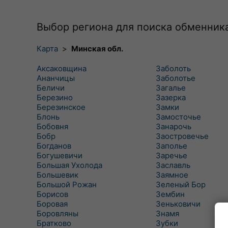
Выбор региона для поиска обменник
Карта
>
Минская обл.
Аксаковщина
Заболоть
Ананчицы
Заболотье
Беличи
Загалье
Березино
Зазерка
Березинское
Замки
Блонь
Замосточье
Бобовня
Занарочь
Бобр
Заостровечье
Богданов
Заполье
Богушевичи
Заречье
Большая Ухолода
Заславль
Большевик
Заямное
Большой Рожан
Зеленый Бор
Борисов
Зембин
Боровая
Зеньковичи
Боровляны
Знамя
Братково
Зубки