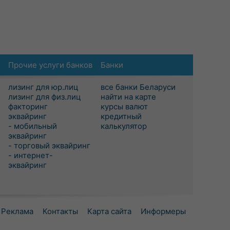
Прочие услуги банков
Банки
лизинг для юр.лиц
все банки Беларуси
лизинг для физ.лиц
найти на карте
факторинг
курсы валют
эквайринг
кредитный
- мобильный
калькулятор
эквайринг
- торговый эквайринг
- интернет-
эквайринг
Реклама
Контакты
Карта сайта
Информеры