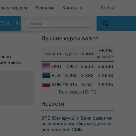
нвестируем
Реклама
Контакты
Войти
СТИ
ЕЩЕ
Лучшие курсы валют
НБ РБ
валюта
сдать
купить
ально
07.08.2026
менников.
USD
2.927
2.933
2.9386
EUR
3.385
3.385
3.3908
RUB
100
3.515
3.53
3.6365
Все курсы
НБ РБ
Новости
ВТБ (Беларусь) и Банк развития
расширили линейку кредитных
решений для СМБ