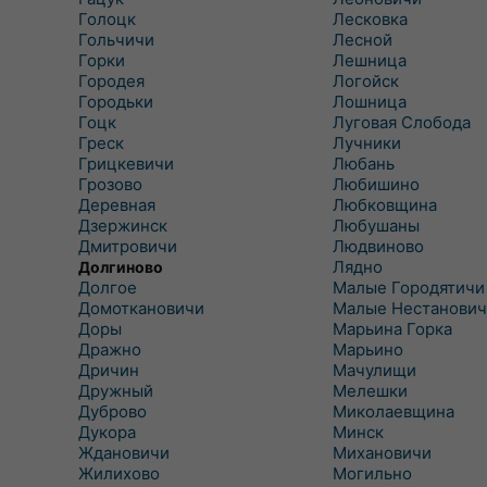
Голоцк
Лесковка
Гольчичи
Лесной
Горки
Лешница
Городея
Логойск
Городьки
Лошница
Гоцк
Луговая Слобода
Греск
Лучники
Грицкевичи
Любань
Грозово
Любишино
Деревная
Любковщина
Дзержинск
Любушаны
Дмитровичи
Людвиново
Лядно
Долгиново
Долгое
Малые Городятичи
Домоткановичи
Малые Нестанович
Доры
Марьина Горка
Дражно
Марьино
Дричин
Мачулищи
Дружный
Мелешки
Дуброво
Миколаевщина
Дукора
Минск
Ждановичи
Михановичи
Жилихово
Могильно