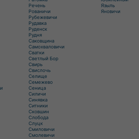
Речень
Языль
Рованичи
Яновичи
Рубежевичи
Рудавка
Руденск
Рудня
Саковщина
Самохваловичи
Сватки
Светлый Бор
Свирь
Свислочь
Селище
Семежево
и
Сеница
Силичи
Синявка
Ситники
Сковшин
Слобода
Слуцк
Смиловичи
Смолевичи