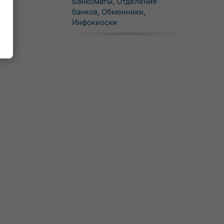
Банкоматы
,
Отделения
банков
,
Обменники
,
Инфокиоски