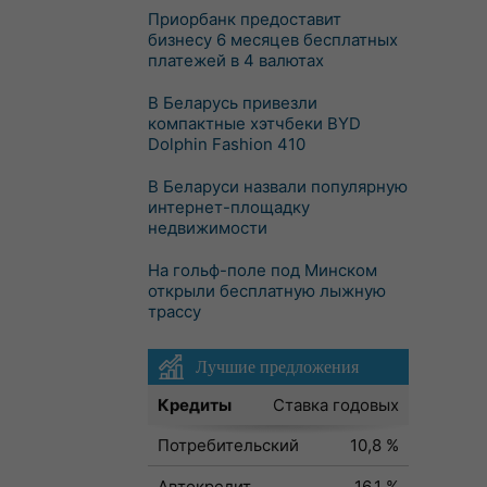
Приорбанк предоставит
бизнесу 6 месяцев бесплатных
платежей в 4 валютах
В Беларусь привезли
компактные хэтчбеки BYD
Dolphin Fashion 410
В Беларуси назвали популярную
интернет-площадку
недвижимости
На гольф-поле под Минском
открыли бесплатную лыжную
трассу
Лучшие предложения
Кредиты
Ставка годовых
Потребительский
10,8 %
Автокредит
16,1 %