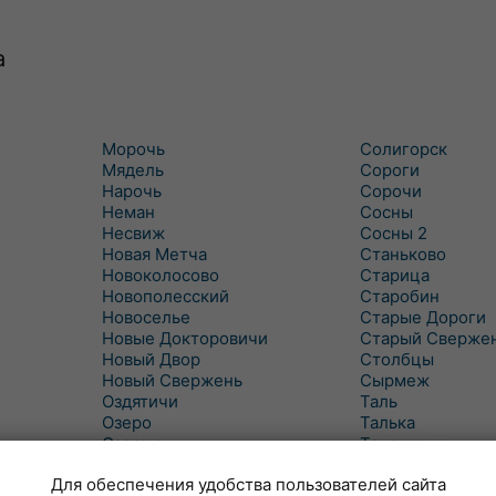
а
Морочь
Солигорск
Мядель
Сороги
Нарочь
Сорочи
Неман
Сосны
Несвиж
Сосны 2
Новая Метча
Станьково
Новоколосово
Старица
Новополесский
Старобин
Новоселье
Старые Дороги
Новые Докторовичи
Старый Сверже
Новый Двор
Столбцы
Новый Свержень
Сырмеж
Оздятичи
Таль
Озеро
Талька
Озерцо
Танежицы
Околово
Тимковичи
Для обеспечения удобства пользователей сайта
Октябрь
Турец-Бояры