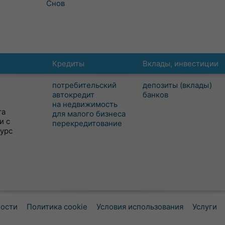
Снов
Кредиты
Вклады, инвестиции
потребительский
депозиты (вклады)
автокредит
банков
на недвижимость
та
для малого бизнеса
и с
перекредитование
сурс
ности
Политика cookie
Условия использования
Услуги