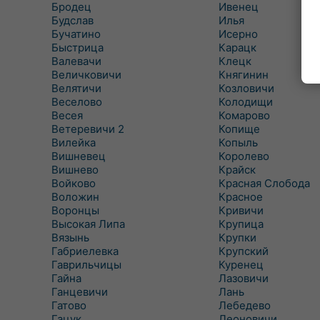
Бродец
Ивенец
Будслав
Илья
Бучатино
Исерно
Быстрица
Карацк
Валевачи
Клецк
Величковичи
Княгинин
Велятичи
Козловичи
Веселово
Колодищи
Весея
Комарово
Ветеревичи 2
Копище
Вилейка
Копыль
Вишневец
Королево
Вишнево
Крайск
Войково
Красная Слобода
Воложин
Красное
Воронцы
Кривичи
Высокая Липа
Крупица
Вязынь
Крупки
Габриелевка
Крупский
Гаврильчицы
Куренец
Гайна
Лазовичи
Ганцевичи
Лань
Гатово
Лебедево
Гацук
Леоновичи