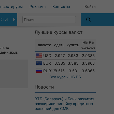
нвестируем
Реклама
Контакты
Войти
СТИ
ЕЩЕ
Лучшие курсы валют
НБ РБ
валюта
сдать
купить
ально
07.08.2026
менников.
USD
2.927
2.933
2.9386
EUR
3.385
3.385
3.3908
RUB
100
3.515
3.53
3.6365
Все курсы
НБ РБ
Новости
ВТБ (Беларусь) и Банк развития
расширили линейку кредитных
решений для СМБ