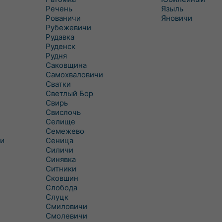
Речень
Языль
Рованичи
Яновичи
Рубежевичи
Рудавка
Руденск
Рудня
Саковщина
Самохваловичи
Сватки
Светлый Бор
Свирь
Свислочь
Селище
Семежево
и
Сеница
Силичи
Синявка
Ситники
Сковшин
Слобода
Слуцк
Смиловичи
Смолевичи