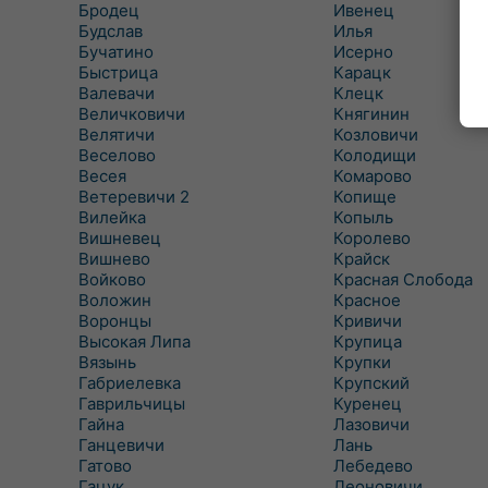
Бродец
Ивенец
Будслав
Илья
Бучатино
Исерно
Быстрица
Карацк
Валевачи
Клецк
Величковичи
Княгинин
Велятичи
Козловичи
Веселово
Колодищи
Весея
Комарово
Ветеревичи 2
Копище
Вилейка
Копыль
Вишневец
Королево
Вишнево
Крайск
Войково
Красная Слобода
Воложин
Красное
Воронцы
Кривичи
Высокая Липа
Крупица
Вязынь
Крупки
Габриелевка
Крупский
Гаврильчицы
Куренец
Гайна
Лазовичи
Ганцевичи
Лань
Гатово
Лебедево
Гацук
Леоновичи