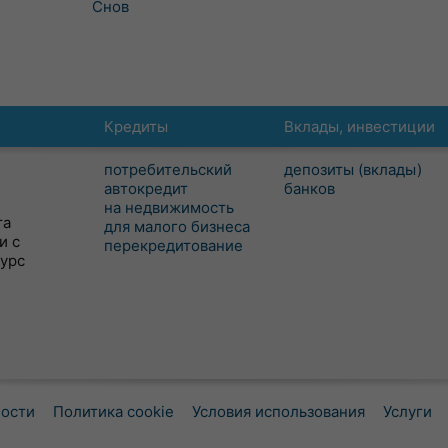
Снов
Кредиты
Вклады, инвестиции
потребительский
депозиты (вклады)
автокредит
банков
на недвижимость
та
для малого бизнеса
и с
перекредитование
сурс
ности
Политика cookie
Условия использования
Услуги