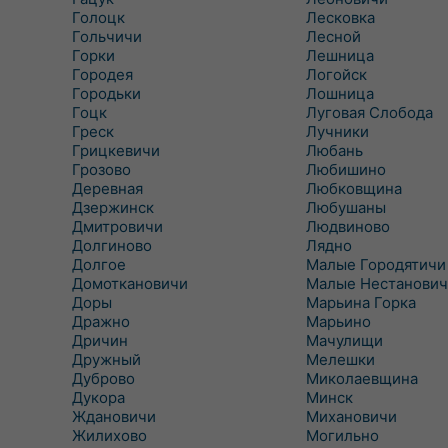
Голоцк
Лесковка
Гольчичи
Лесной
Горки
Лешница
Городея
Логойск
Городьки
Лошница
Гоцк
Луговая Слобода
Греск
Лучники
Грицкевичи
Любань
Грозово
Любишино
Деревная
Любковщина
Дзержинск
Любушаны
Дмитровичи
Людвиново
Долгиново
Лядно
Долгое
Малые Городятичи
Домоткановичи
Малые Нестанович
Доры
Марьина Горка
Дражно
Марьино
Дричин
Мачулищи
Дружный
Мелешки
Дуброво
Миколаевщина
Дукора
Минск
Ждановичи
Михановичи
Жилихово
Могильно