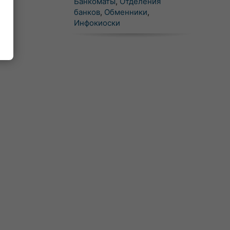
Банкоматы
,
Отделения
банков
,
Обменники
,
Инфокиоски