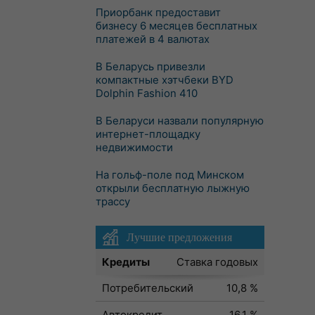
Приорбанк предоставит
бизнесу 6 месяцев бесплатных
платежей в 4 валютах
В Беларусь привезли
компактные хэтчбеки BYD
Dolphin Fashion 410
В Беларуси назвали популярную
интернет-площадку
недвижимости
На гольф-поле под Минском
открыли бесплатную лыжную
трассу
Лучшие предложения
Кредиты
Ставка годовых
Потребительский
10,8 %
Автокредит
16,1 %