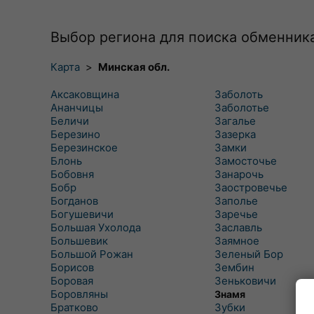
Выбор региона для поиска обменник
Карта
>
Минская обл.
Аксаковщина
Заболоть
Ананчицы
Заболотье
Беличи
Загалье
Березино
Зазерка
Березинское
Замки
Блонь
Замосточье
Бобовня
Занарочь
Бобр
Заостровечье
Богданов
Заполье
Богушевичи
Заречье
Большая Ухолода
Заславль
Большевик
Заямное
Большой Рожан
Зеленый Бор
Борисов
Зембин
Боровая
Зеньковичи
Боровляны
Знамя
Братково
Зубки