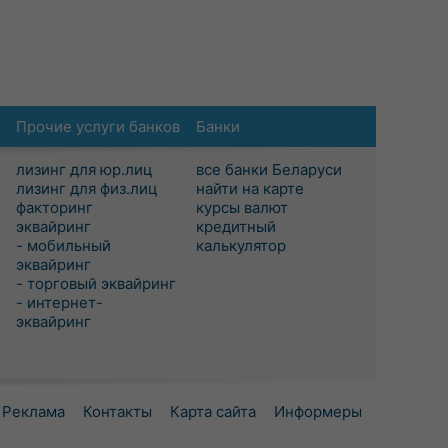
Прочие услуги банков
Банки
лизинг для юр.лиц
все банки Беларуси
лизинг для физ.лиц
найти на карте
факторинг
курсы валют
эквайринг
кредитный
- мобильный
калькулятор
эквайринг
- торговый эквайринг
- интернет-
эквайринг
Реклама
Контакты
Карта сайта
Информеры