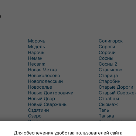
а
Морочь
Солигорск
Мядель
Сороги
Нарочь
Сорочи
Неман
Сосны
Несвиж
Сосны 2
Новая Метча
Станьково
Новоколосово
Старица
Новополесский
Старобин
Новоселье
Старые Дороги
Новые Докторовичи
Старый Сверже
Новый Двор
Столбцы
Новый Свержень
Сырмеж
Оздятичи
Таль
Озеро
Талька
Озерцо
Танежицы
Околово
Тимковичи
Для обеспечения удобства пользователей сайта
Октябрь
Турец-Бояры