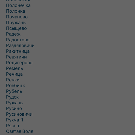
Полонечка
Полонка
Почапово
Пружаны
Псыщево
Радеж
Радостово
Раздяловичи
Ракитница
Ревятичи
Редигерово
Ремель
Речица
Речки
Ровбицк
Рубель
Рудск
Ружаны
Русино
Русиновичи
Рухча-1
Рясна
Святая Воля