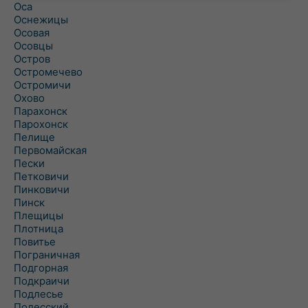
Оса
Оснежицы
Осовая
Осовцы
Остров
Остромечево
Остромичи
Охово
Парахонск
Парохонск
Пелище
Первомайская
Пески
Петковичи
Пинковичи
Пинск
Плещицы
Плотница
Повитье
Пограничная
Подгорная
Подкраичи
Подлесье
Полесский