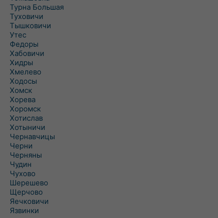
Турна Большая
Туховичи
Тышковичи
Утес
Федоры
Хабовичи
Хидры
Хмелево
Ходосы
Хомск
Хорева
Хоромск
Хотислав
Хотыничи
Чернавчицы
Черни
Черняны
Чудин
Чухово
Шерешево
Щерчово
Яечковичи
Язвинки