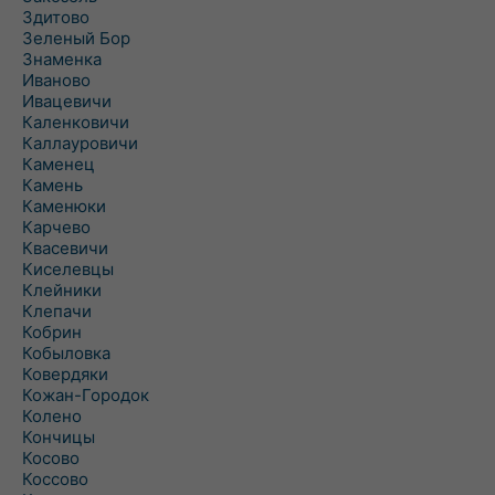
Здитово
Зеленый Бор
Знаменка
Иваново
Ивацевичи
Каленковичи
Каллауровичи
Каменец
Камень
Каменюки
Карчево
Квасевичи
Киселевцы
Клейники
Клепачи
Кобрин
Кобыловка
Ковердяки
Кожан-Городок
Колено
Кончицы
Косово
Коссово