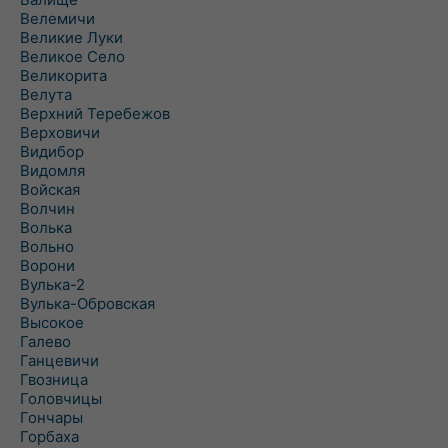
Велемичи
Великие Луки
Великое Село
Великорита
Велута
Верхний Теребежов
Верховичи
Видибор
Видомля
Войская
Волчин
Волька
Вольно
Ворони
Вулька-2
Вулька-Обровская
Высокое
Галево
Ганцевичи
Гвозница
Головчицы
Гончары
Горбаха