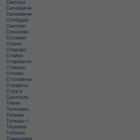
Святица
Сигневичи
Синкевичи
Слобудка
Снитово
Соколово
Сочивки
Сошно
Спорово
Стайки
Староволя
Стахово
Столин
Столовичи
Страдечь
Струга
Сухополь
Тевли
Телеханы
Тельмы
Тельмы-1
Тешевле
Тобулки
Томашовка