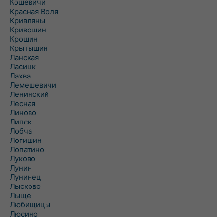
Кошевичи
Красная Воля
Кривляны
Кривошин
Крошин
Крытышин
Ланская
Ласицк
Лахва
Лемешевичи
Ленинский
Лесная
Линово
Липск
Лобча
Логишин
Лопатино
Луково
Лунин
Лунинец
Лысково
Лыще
Любищицы
Люсино