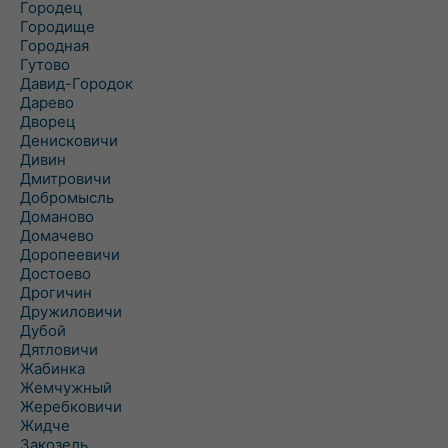
Городец
Городище
Городная
Гутово
Давид-Городок
Дарево
Дворец
Денисковичи
Дивин
Дмитровичи
Добромысль
Доманово
Домачево
Доропеевичи
Достоево
Дрогичин
Дружиловичи
Дубой
Дятловичи
Жабинка
Жемчужный
Жеребковичи
Жидче
Закозель