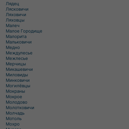
Лядец
Лясковичи
Ляховичи
Ляховцы
Малеч
Малое Городище
Малорита
Мальковичи
Медно
Междулесье
Межлесье
Мерчицы
Микашевичи
Миловиды
Минковичи
Могилёвцы
Мокраны
Мокрое
Молодово
Молотковичи
Молчадь
Мотоль
Мохро