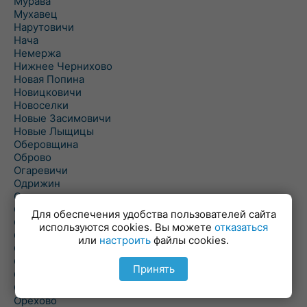
Мурава
Мухавец
Нарутовичи
Нача
Немержа
Нижнее Чернихово
Новая Попина
Новицковичи
Новоселки
Новые Засимовичи
Новые Лыщицы
Оберовщина
Оброво
Огаревичи
Одрижин
Оздамичи
Озяты
Для обеспечения удобства пользователей сайта
Олтуш
используются cookies. Вы можете
отказаться
Ольманы
или
настроить
файлы cookies.
Ольпень
Ольшаны
Принять
Омельная
Ополь
Орехово