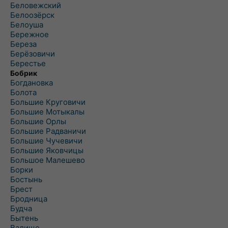
Беловежский
Белоозёрск
Белоуша
Бережное
Береза
Берёзовичи
Берестье
Бобрик
Богдановка
Болота
Большие Круговичи
Большие Мотыкалы
Большие Орлы
Большие Радваничи
Большие Чучевичи
Большие Яковчицы
Большое Малешево
Борки
Бостынь
Брест
Бродница
Будча
Бытень
Валище