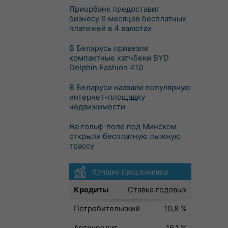
Приорбанк предоставит
бизнесу 6 месяцев бесплатных
платежей в 4 валютах
В Беларусь привезли
компактные хэтчбеки BYD
Dolphin Fashion 410
В Беларуси назвали популярную
интернет-площадку
недвижимости
На гольф-поле под Минском
открыли бесплатную лыжную
трассу
Лучшие предложения
Кредиты
Ставка годовых
Потребительский
10,8 %
Автокредит
16,1 %