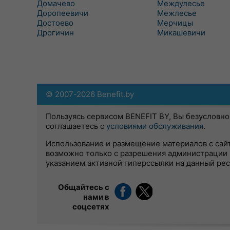
Домачево
Междулесье
Доропеевичи
Межлесье
Достоево
Мерчицы
Дрогичин
Микашевичи
© 2007-2026 Benefit.by
Пользуясь сервисом BENEFIT BY, Вы безусловно
соглашаетесь с
условиями обслуживания
.
Использование и размещение материалов с сай
возможно только с разрешения администрации 
указанием активной гиперссылки на данный ре
Общайтесь с
нами в
соцсетях