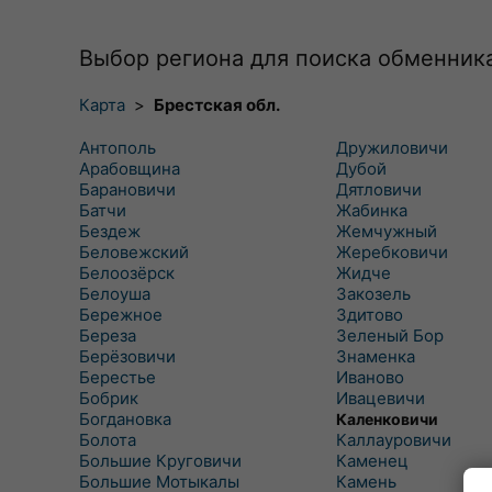
Выбор региона для поиска обменник
Карта
>
Брестская обл.
Антополь
Дружиловичи
Арабовщина
Дубой
Барановичи
Дятловичи
Батчи
Жабинка
Бездеж
Жемчужный
Беловежский
Жеребковичи
Белоозёрск
Жидче
Белоуша
Закозель
Бережное
Здитово
Береза
Зеленый Бор
Берёзовичи
Знаменка
Берестье
Иваново
Бобрик
Ивацевичи
Богдановка
Каленковичи
Болота
Каллауровичи
Большие Круговичи
Каменец
Большие Мотыкалы
Камень