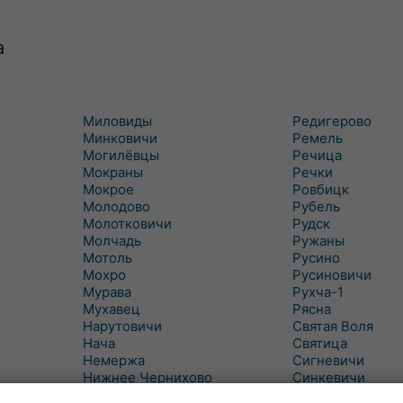
а
Миловиды
Редигерово
Минковичи
Ремель
Могилёвцы
Речица
Мокраны
Речки
Мокрое
Ровбицк
Молодово
Рубель
Молотковичи
Рудск
Молчадь
Ружаны
Мотоль
Русино
Мохро
Русиновичи
Мурава
Рухча-1
Мухавец
Рясна
Нарутовичи
Святая Воля
Нача
Святица
Немержа
Сигневичи
Нижнее Чернихово
Синкевичи
Новая Попина
Слобудка