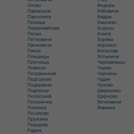
Охово
Федоры
Парахонск
Хабовичи
Парохонск
Хидры
Пелище
Хмелево
Первомайская
Ходосы
Пески
Хомск
Петковичи
Хорева
Пинковичи
Хоромск
Пинск
Хотислав
Плещицы
Хотыничи
Плотница
Чернавчицы
Повитье
Черни
Пограничная
Черняны
Подгорная
Чудин
Подкраичи
Чухово
Подлесье
Шерешево
Полесский
Щерчово
Полонечка
Яечковичи
Полонка
Язвинки
Почапово
Пружаны
Псыщево
Радеж