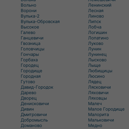
Вольно
Ленинский
Ворони
Лесная
Вулька-2
Линово
Вулька-Обровская
Липск
Высокое
Лобча
Галево
Логишин
Ганцевичи
Лопатино
Гвозница
Луково
Головчицы
Лунин
Гончары
Лунинец
Горбаха
Лысково
Городец
Лыще
Городище
Любищицы
Городная
Люсино
Гутово
Лядец
Давид-Городок
Лясковичи
Дарево
Ляховичи
Дворец
Ляховцы
Денисковичи
Малеч
Дивин
Малое Городище
Дмитровичи
Малорита
Добромысль
Мальковичи
Доманово
Медно