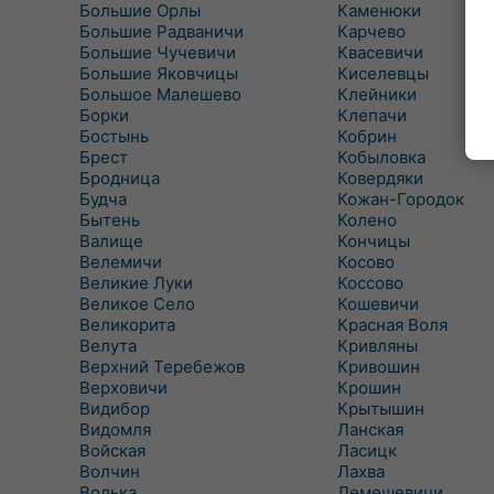
Большие Орлы
Каменюки
Большие Радваничи
Карчево
Большие Чучевичи
Квасевичи
Большие Яковчицы
Киселевцы
Большое Малешево
Клейники
Борки
Клепачи
Бостынь
Кобрин
Брест
Кобыловка
Бродница
Ковердяки
Будча
Кожан-Городок
Бытень
Колено
Валище
Кончицы
Велемичи
Косово
Великие Луки
Коссово
Великое Село
Кошевичи
Великорита
Красная Воля
Велута
Кривляны
Верхний Теребежов
Кривошин
Верховичи
Крошин
Видибор
Крытышин
Видомля
Ланская
Войская
Ласицк
Волчин
Лахва
Волька
Лемешевичи