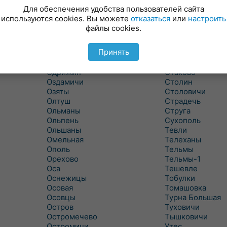
Новицковичи
Снитово
Для обеспечения удобства пользователей сайта
Новоселки
Соколово
используются cookies. Вы можете
отказаться
или
настроить
Новые Засимовичи
Сочивки
файлы cookies.
Новые Лыщицы
Сошно
Оберовщина
Спорово
Принять
Оброво
Стайки
Огаревичи
Староволя
Одрижин
Стахово
Оздамичи
Столин
Озяты
Столовичи
Олтуш
Страдечь
Ольманы
Струга
Ольпень
Сухополь
Ольшаны
Тевли
Омельная
Телеханы
Ополь
Тельмы
Орехово
Тельмы-1
Оса
Тешевле
Оснежицы
Тобулки
Осовая
Томашовка
Осовцы
Турна Большая
Остров
Туховичи
Остромечево
Тышковичи
Остромичи
Утес