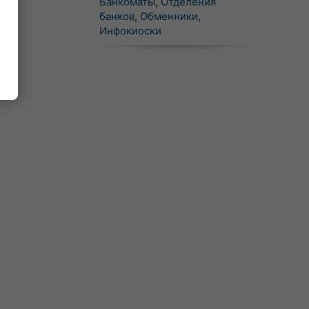
Банкоматы
,
Отделения
банков
,
Обменники
,
Инфокиоски