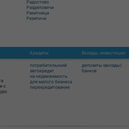
Радостово
Раздяловичи
Ракитница
Ревятичи
Кредиты
Вклады, инвестиции
потребительский
депозиты (вклады)
автокредит
банков
на недвижимость
та
для малого бизнеса
и с
перекредитование
сурс