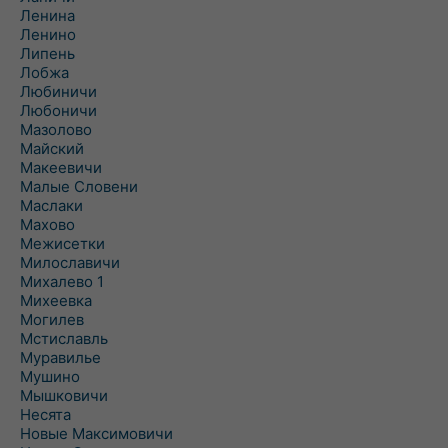
Ленина
Ленино
Липень
Лобжа
Любиничи
Любоничи
Мазолово
Майский
Макеевичи
Малые Словени
Маслаки
Махово
Межисетки
Милославичи
Михалево 1
Михеевка
Могилев
Мстиславль
Муравилье
Мушино
Мышковичи
Несята
Новые Максимовичи