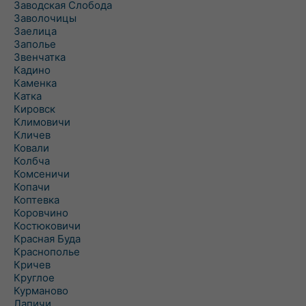
Заводская Слобода
Заволочицы
Заелица
Заполье
Звенчатка
Кадино
Каменка
Катка
Кировск
Климовичи
Кличев
Ковали
Колбча
Комсеничи
Копачи
Коптевка
Коровчино
Костюковичи
Красная Буда
Краснополье
Кричев
Круглое
Курманово
Лапичи