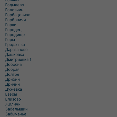
Годылево
Головчин
Горбацевичи
Горбовичи
Горки
Городец
Городище
Горы
Гродзянка
Дараганово
Дашковка
Дмитриевка 1
Добосна
Добрая
Долгое
Дрибин
Дричин
Дужевка
Езеры
Елизово
Жиличи
Забелышин
Забычанье