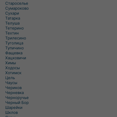
Староселье
Сумароково
Сухари
Татарка
Телуша
Тетерино
Техтин
Трилесино
Туголица
Тупичино
Фащевка
Хацковичи
Химы
Ходосы
Хотимск
Цель
Чаусы
Чериков
Черневка
Черноручье
Черный Бор
Шарейки
Шклов