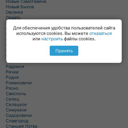
Новые Самотевичи
Новый Быхов
Овсянка
Ордать
Ореховка
Для обеспечения удобства пользователей сайта
Осиновка
используются cookies. Вы можете
отказаться
Осиповичи
или
настроить
файлы cookies.
Осово
Павловичи
Паршино
Принять
Петуховка
Пудовня
Радомля
Речки
Родня
Романовичи
Рясно
Свислочь
Селец
Селецкое
Семукачи
Сидоровичи
Славгород
Станция Лотва