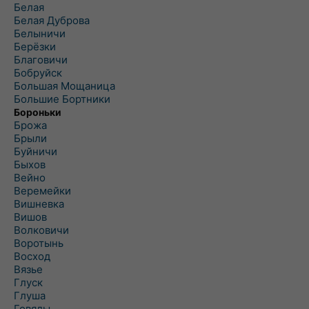
Белая
Белая Дуброва
Белыничи
Берёзки
Благовичи
Бобруйск
Большая Мощаница
Большие Бортники
Бороньки
Брожа
Брыли
Буйничи
Быхов
Вейно
Веремейки
Вишневка
Вишов
Волковичи
Воротынь
Восход
Вязье
Глуск
Глуша
Говяды