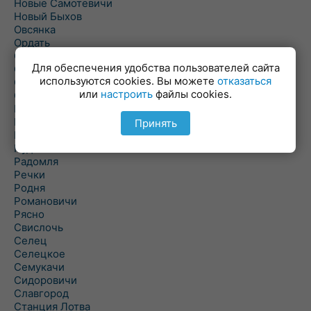
Новые Самотевичи
Новый Быхов
Овсянка
Ордать
Ореховка
Для обеспечения удобства пользователей сайта
Осиновка
используются cookies. Вы можете
отказаться
Осиповичи
или
настроить
файлы cookies.
Осово
Павловичи
Паршино
Принять
Петуховка
Пудовня
Радомля
Речки
Родня
Романовичи
Рясно
Свислочь
Селец
Селецкое
Семукачи
Сидоровичи
Славгород
Станция Лотва