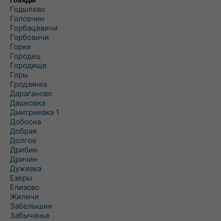
Годылево
Головчин
Горбацевичи
Горбовичи
Горки
Городец
Городище
Горы
Гродзянка
Дараганово
Дашковка
Дмитриевка 1
Добосна
Добрая
Долгое
Дрибин
Дричин
Дужевка
Езеры
Елизово
Жиличи
Забелышин
Забычанье