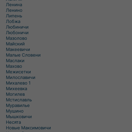
Ленина
Ленино
Липень
Лобжа
Любиничи
Любоничи
Мазолово
Майский
Макеевичи
Малые Словени
Маслаки
Махово
Межисетки
Милославичи
Михалево 1
Михеевка
Могилев
Мстиславль
Муравилье
Мушино
Мышковичи
Несята
Новые Максимовичи