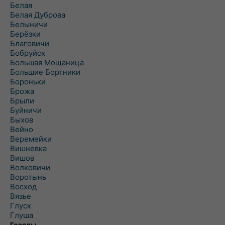
Белая
Белая Дуброва
Белыничи
Берёзки
Благовичи
Бобруйск
Большая Мощаница
Большие Бортники
Бороньки
Брожа
Брыли
Буйничи
Быхов
Вейно
Веремейки
Вишневка
Вишов
Волковичи
Воротынь
Восход
Вязье
Глуск
Глуша
Говяды