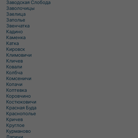
Заводская Слобода
Заволочицы
Заелица
Заполье
Звенчатка
Кадино
Каменка
Катка
Кировск
Климовичи
Кличев
Ковали
Колбча
Комсеничи
Копачи
Коптевка
Коровчино
Костюковичи
Красная Буда
Краснополье
Кричев
Круглое
Курманово
Лапичи