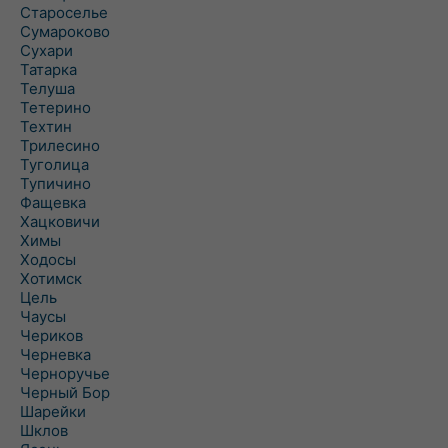
Староселье
Сумароково
Сухари
Татарка
Телуша
Тетерино
Техтин
Трилесино
Туголица
Тупичино
Фащевка
Хацковичи
Химы
Ходосы
Хотимск
Цель
Чаусы
Чериков
Черневка
Черноручье
Черный Бор
Шарейки
Шклов