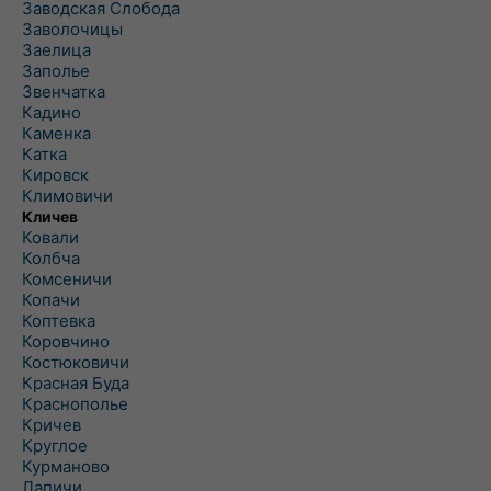
Заводская Слобода
Заволочицы
Заелица
Заполье
Звенчатка
Кадино
Каменка
Катка
Кировск
Климовичи
Кличев
Ковали
Колбча
Комсеничи
Копачи
Коптевка
Коровчино
Костюковичи
Красная Буда
Краснополье
Кричев
Круглое
Курманово
Лапичи