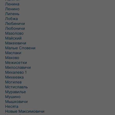
Ленина
Ленино
Липень
Лобжа
Любиничи
Любоничи
Мазолово
Майский
Макеевичи
Малые Словени
Маслаки
Махово
Межисетки
Милославичи
Михалево 1
Михеевка
Могилев
Мстиславль
Муравилье
Мушино
Мышковичи
Несята
Новые Максимовичи