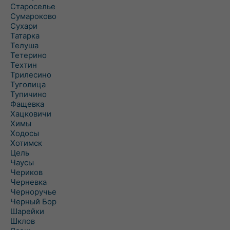
Староселье
Сумароково
Сухари
Татарка
Телуша
Тетерино
Техтин
Трилесино
Туголица
Тупичино
Фащевка
Хацковичи
Химы
Ходосы
Хотимск
Цель
Чаусы
Чериков
Черневка
Черноручье
Черный Бор
Шарейки
Шклов