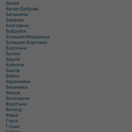
Белая
Белая Дуброва
Белыничи
Берёзки
Благовичи
Бобруйск
Большая Мощаница
Большие Бортники
Бороньки
Брожа
Брыли
Буйничи
Быхов
Вейно
Веремейки
Вишневка
Вишов
Волковичи
Воротынь
Восход
Вязье
Глуск
Глуша
Говяды