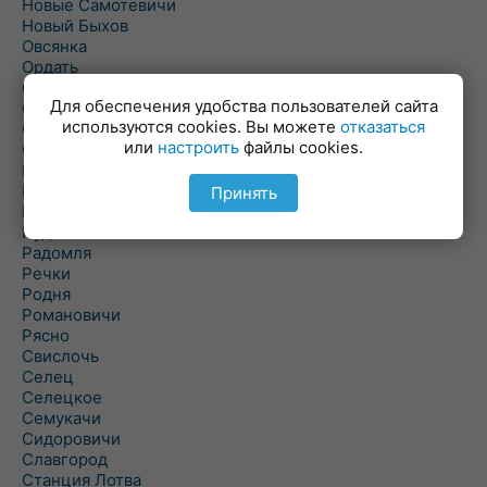
Новые Самотевичи
Новый Быхов
Овсянка
Ордать
Ореховка
Для обеспечения удобства пользователей сайта
Осиновка
используются cookies. Вы можете
отказаться
Осиповичи
или
настроить
файлы cookies.
Осово
Павловичи
Паршино
Принять
Петуховка
Пудовня
Радомля
Речки
Родня
Романовичи
Рясно
Свислочь
Селец
Селецкое
Семукачи
Сидоровичи
Славгород
Станция Лотва