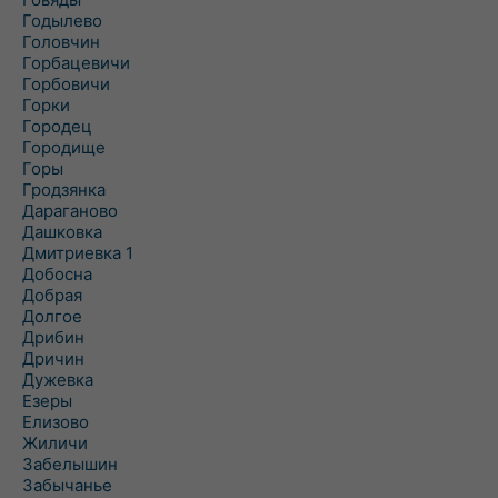
Годылево
Головчин
Горбацевичи
Горбовичи
Горки
Городец
Городище
Горы
Гродзянка
Дараганово
Дашковка
Дмитриевка 1
Добосна
Добрая
Долгое
Дрибин
Дричин
Дужевка
Езеры
Елизово
Жиличи
Забелышин
Забычанье