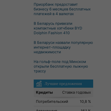
Приорбанк предоставит
бизнесу 6 месяцев бесплатных
платежей в 4 валютах
В Беларусь привезли
компактные хэтчбеки BYD
Dolphin Fashion 410
В Беларуси назвали популярную
интернет-площадку
недвижимости
На гольф-поле под Минском
открыли бесплатную лыжную
трассу
Лучшие предложения
Кредиты
Ставка годовых
Потребительский
10,8 %
Автокредит
16,1 %