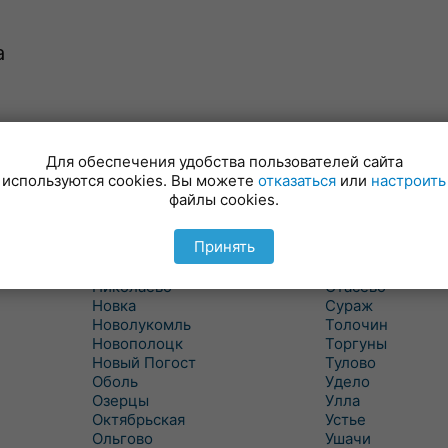
а
Лынтупы
Селявщина
Ляды
Сенно
Для обеспечения удобства пользователей сайта
Межа
Ситцы
используются cookies. Вы можете
отказаться
или
настроить
Межево
Славени
файлы cookies.
Миоры
Слобода
Мишневичи
Слободка
Принять
Мошканы
Смольяны
Никитиха
Старое Село
Николаево
Стасево
Новка
Сураж
Новолукомль
Толочин
Новополоцк
Торгуны
Новый Погост
Тулово
Оболь
Удело
Озерцы
Улла
Октябрьская
Устье
Ольгово
Ушачи