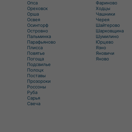
Опса
Фариново
Ореховск
Ходцы
Орша
Чашники
Освея
Черея
Осинторф
Шайтерово
Островно
Шарковщина
Пальминка
Шумилино
Парафьяново
Юрцево
Плисса
Язно
Повятье
Яновичи
Погоща
Яново
Подсвилье
Полоцк
Поставы
Прозороки
Россоны
Руба
Сарья
Свеча