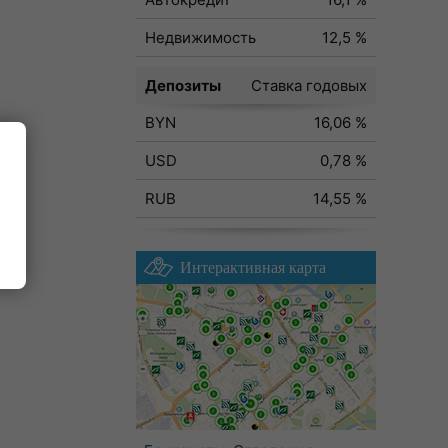
Недвижимость
12,5 %
Депозиты
Ставка годовых
BYN
16,06 %
USD
0,78 %
RUB
14,55 %
Интерактивная карта