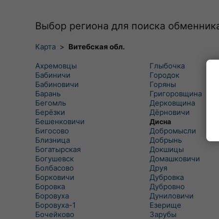
Выбор региона для поиска обменник
Карта
>
Витебская обл.
Ахремовцы
Глыбочка
Бабиничи
Городок
Бабиновичи
Горяны
Барань
Григоровщина
Бегомль
Дерковщина
Берёзки
Дёрновичи
Бешенковичи
Дисна
Бигосово
Добромысли
Близница
Добрынь
Богатырская
Докшицы
Богушевск
Домашковичи
Болбасово
Друя
Борковичи
Дубровка
Боровка
Дубровно
Боровуха
Дуниловичи
Боровуха-1
Езерище
Бочейково
Зарубы