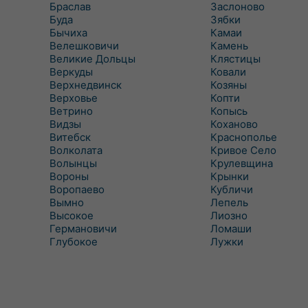
Браслав
Заслоново
Буда
Зябки
Бычиха
Камаи
Велешковичи
Камень
Великие Дольцы
Клястицы
Веркуды
Ковали
Верхнедвинск
Козяны
Верховье
Копти
Ветрино
Копысь
Видзы
Коханово
Витебск
Краснополье
Волколата
Кривое Село
Волынцы
Крулевщина
Вороны
Крынки
Воропаево
Кубличи
Вымно
Лепель
Высокое
Лиозно
Германовичи
Ломаши
Глубокое
Лужки