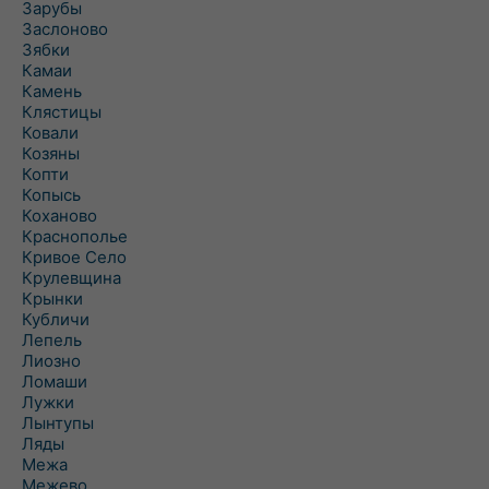
Зарубы
Заслоново
Зябки
Камаи
Камень
Клястицы
Ковали
Козяны
Копти
Копысь
Коханово
Краснополье
Кривое Село
Крулевщина
Крынки
Кубличи
Лепель
Лиозно
Ломаши
Лужки
Лынтупы
Ляды
Межа
Межево