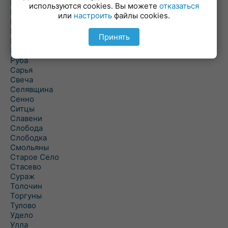
Погоща
используются cookies. Вы можете
отказаться
Подсвилье
или
настроить
файлы cookies.
Полоцк
Поставы
Принять
Прозороки
Россоны
Руба
Сарья
Свеча
Селявщина
Сенно
Ситцы
Славени
Слобода
Слободка
Смольяны
Старое Село
Стасево
Сураж
Толочин
Торгуны
Тулово
Удело
Улла