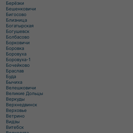
Берёзки
Бешенковичи
Бигосово
Близница
Богатырская
Богушевск
Болбасово
Борковичи
Боровка
Боровуха
Боровуха-1
Бочейково
Браслав
Буда
Бычиха
Велешковичи
Великие Дольцы
Веркуды
Верхнедвинск
Верховье
Ветрино
Видзы
Витебск
Волколата