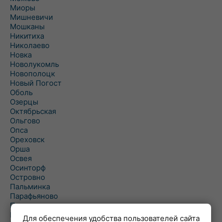
Миоры
Мишневичи
Мошканы
Никитиха
Николаево
Новка
Новолукомль
Новополоцк
Новый Погост
Оболь
Озерцы
Октябрьская
Ольгово
Опса
Ореховск
Орша
Освея
Осинторф
Островно
Пальминка
Парафьяново
Плисса
Повятье
Для обеспечения удобства пользователей сайта