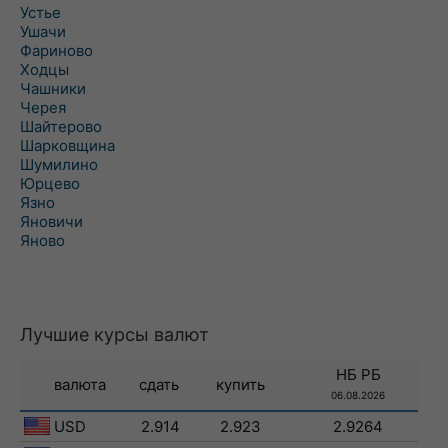
Устье
Ушачи
Фариново
Ходцы
Чашники
Черея
Шайтерово
Шарковщина
Шумилино
Юрцево
Язно
Яновичи
Яново
Лучшие курсы валют
НБ РБ
валюта
сдать
купить
06.08.2026
USD
2.914
2.923
2.9264