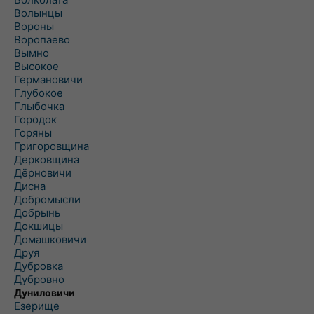
Волынцы
Вороны
Воропаево
Вымно
Высокое
Германовичи
Глубокое
Глыбочка
Городок
Горяны
Григоровщина
Дерковщина
Дёрновичи
Дисна
Добромысли
Добрынь
Докшицы
Домашковичи
Друя
Дубровка
Дубровно
Дуниловичи
Езерище