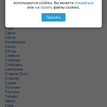
Погоща
используются cookies. Вы можете
отказаться
Подсвилье
или
настроить
файлы cookies.
Полоцк
Поставы
Принять
Прозороки
Россоны
Руба
Сарья
Свеча
Селявщина
Сенно
Ситцы
Славени
Слобода
Слободка
Смольяны
Старое Село
Стасево
Сураж
Толочин
Торгуны
Тулово
Удело
Улла