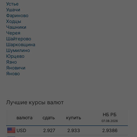
Устье
Ушачи
Фариново
Ходцы
Чашники
Черея
Шайтерово
Шарковщина
Шумилино
Юрцево
Язно
Яновичи
Яново
Лучшие курсы валют
НБ РБ
валюта
сдать
купить
07.08.2026
USD
2.927
2.933
2.9386