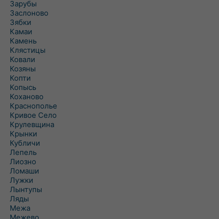
Зарубы
Заслоново
Зябки
Камаи
Камень
Клястицы
Ковали
Козяны
Копти
Копысь
Коханово
Краснополье
Кривое Село
Крулевщина
Крынки
Кубличи
Лепель
Лиозно
Ломаши
Лужки
Лынтупы
Ляды
Межа
Межево