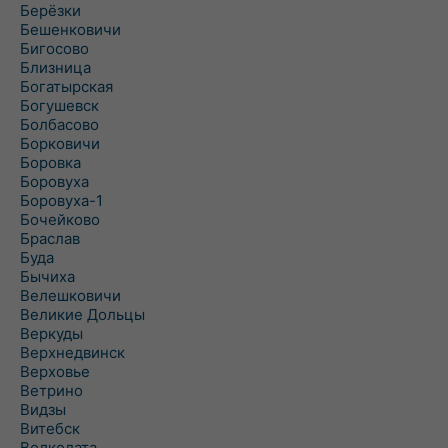
Берёзки
Бешенковичи
Бигосово
Близница
Богатырская
Богушевск
Болбасово
Борковичи
Боровка
Боровуха
Боровуха-1
Бочейково
Браслав
Буда
Бычиха
Велешковичи
Великие Дольцы
Веркуды
Верхнедвинск
Верховье
Ветрино
Видзы
Витебск
Волколата