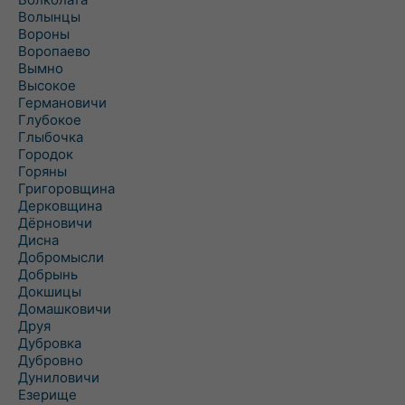
Волынцы
Вороны
Воропаево
Вымно
Высокое
Германовичи
Глубокое
Глыбочка
Городок
Горяны
Григоровщина
Дерковщина
Дёрновичи
Дисна
Добромысли
Добрынь
Докшицы
Домашковичи
Друя
Дубровка
Дубровно
Дуниловичи
Езерище