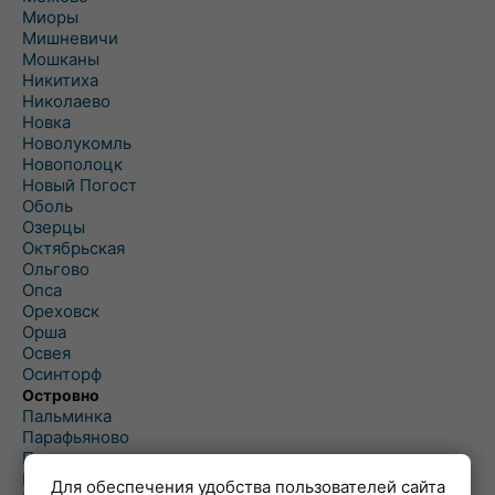
Миоры
Мишневичи
Мошканы
Никитиха
Николаево
Новка
Новолукомль
Новополоцк
Новый Погост
Оболь
Озерцы
Октябрьская
Ольгово
Опса
Ореховск
Орша
Освея
Осинторф
Островно
Пальминка
Парафьяново
Плисса
Повятье
Для обеспечения удобства пользователей сайта