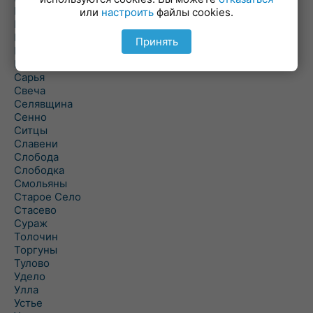
Полоцк
или
настроить
файлы cookies.
Поставы
Прозороки
Принять
Россоны
Руба
Сарья
Свеча
Селявщина
Сенно
Ситцы
Славени
Слобода
Слободка
Смольяны
Старое Село
Стасево
Сураж
Толочин
Торгуны
Тулово
Удело
Улла
Устье