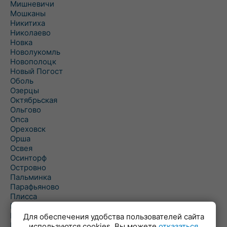
Мишневичи
Мошканы
Никитиха
Николаево
Новка
Новолукомль
Новополоцк
Новый Погост
Оболь
Озерцы
Октябрьская
Ольгово
Опса
Ореховск
Орша
Освея
Осинторф
Островно
Пальминка
Парафьяново
Плисса
Повятье
Погоща
Для обеспечения удобства пользователей сайта
Подсвилье
используются cookies. Вы можете
отказаться