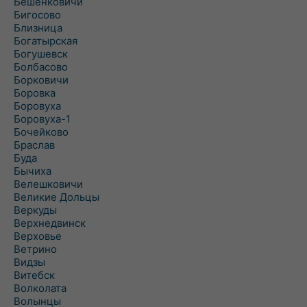
Бешенковичи
Бигосово
Близница
Богатырская
Богушевск
Болбасово
Борковичи
Боровка
Боровуха
Боровуха-1
Бочейково
Браслав
Буда
Бычиха
Велешковичи
Великие Дольцы
Веркуды
Верхнедвинск
Верховье
Ветрино
Видзы
Витебск
Волколата
Волынцы