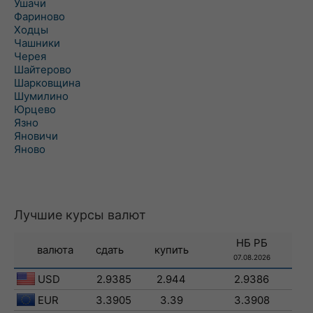
Ушачи
Фариново
Ходцы
Чашники
Черея
Шайтерово
Шарковщина
Шумилино
Юрцево
Язно
Яновичи
Яново
Лучшие курсы валют
НБ РБ
валюта
сдать
купить
07.08.2026
USD
2.9385
2.944
2.9386
EUR
3.3905
3.39
3.3908