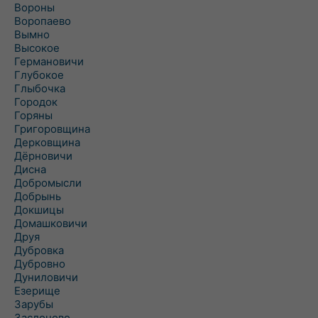
Вороны
Воропаево
Вымно
Высокое
Германовичи
Глубокое
Глыбочка
Городок
Горяны
Григоровщина
Дерковщина
Дёрновичи
Дисна
Добромысли
Добрынь
Докшицы
Домашковичи
Друя
Дубровка
Дубровно
Дуниловичи
Езерище
Зарубы
Заслоново