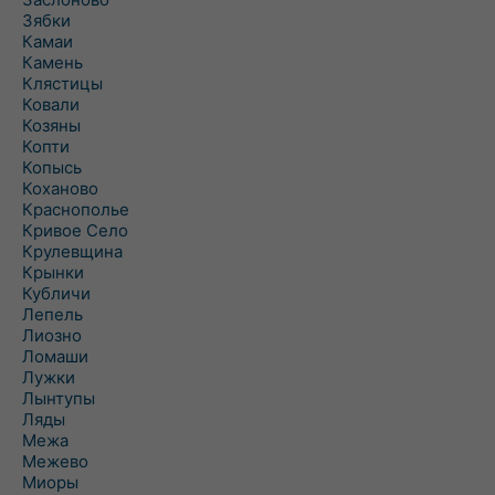
Зябки
Камаи
Камень
Клястицы
Ковали
Козяны
Копти
Копысь
Коханово
Краснополье
Кривое Село
Крулевщина
Крынки
Кубличи
Лепель
Лиозно
Ломаши
Лужки
Лынтупы
Ляды
Межа
Межево
Миоры