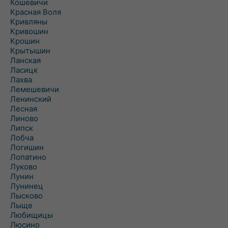
Кошевичи
Красная Воля
Кривляны
Кривошин
Крошин
Крытышин
Ланская
Ласицк
Лахва
Лемешевичи
Ленинский
Лесная
Линово
Липск
Лобча
Логишин
Лопатино
Луково
Лунин
Лунинец
Лысково
Лыще
Любищицы
Люсино