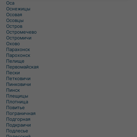
Оса
Оснежицы
Осовая
Осовцы
Остров
Остромечево
Остромичи
Охово
Парахонск
Парохонск
Пелище
Первомайская
Пески
Петковичи
Пинковичи
Пинск
Плещицы
Плотница
Повитье
Пограничная
Подгорная
Подкраичи
Подлесье
Полесский