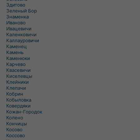
Здитово
Зеленый Бор
Знаменка
Иваново
Ивацевичи
Каленковичи
Каллауровичи
Каменец
Камень
Каменюки
Карчево
Квасевичи
Киселевцы
Клейники
Клепачи
Кобрин
Кобыловка
Ковердяки
Кожан-Городок
Колено
Кончицы
Косово
Коссово