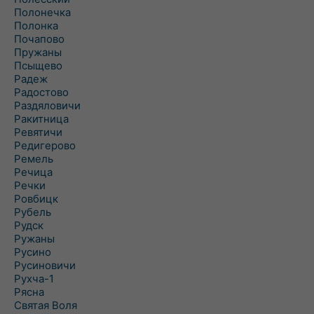
Полонечка
Полонка
Почапово
Пружаны
Псыщево
Радеж
Радостово
Раздяловичи
Ракитница
Ревятичи
Редигерово
Ремель
Речица
Речки
Ровбицк
Рубель
Рудск
Ружаны
Русино
Русиновичи
Рухча-1
Рясна
Святая Воля