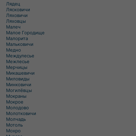
Лядец
Лясковичи
Ляховичи
Ляховцы
Малеч
Малое Городище
Малорита
Мальковичи
Медно
Междулесье
Межлесье
Мерчицы
Микашевичи
Миловиды
Минковичи
Могилёвцы
Мокраны
Мокрое
Молодово
Молотковичи
Молчадь
Мотоль
Мохро