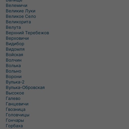
Велемичи
Великие Луки
Великое Село
Великорита
Велута
Верхний Теребежов
Верховичи
Видибор
Видомля
Войская
Волчин
Волька
Вольно
Ворони
Вулька-2
Вулька-Обровская
Высокое
Галево
Ганцевичи
Гвозница
Головчицы
Гончары
Горбаха