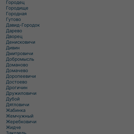
Городец
Городище
Городная
Гутово
Давид-Городок
Дарево
Дворец
Денисковичи
Дивин
Дмитровичи
Добромысль
Доманово
Домачево
Доропеевичи
Достоево
Дрогичин
Дружиловичи
Дубой
Дятловичи
Жабинка
Жемчужный
Жеребковичи
Жидче
Закозель