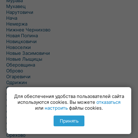
Мурава
Мухавец
Нарутовичи
Нача
Немержа
Нижнее Чернихово
Новая Попина
Новицковичи
Новоселки
Новые Засимовичи
Новые Лыщицы
Оберовщина
Оброво
Огаревичи
Одрижин
Оздамичи
Озяты
Для обеспечения удобства пользователей сайта
Олтуш
используются cookies. Вы можете
отказаться
Ольманы
или
настроить
файлы cookies.
Ольпень
Ольшаны
Принять
Омельная
Ополь
Орехово