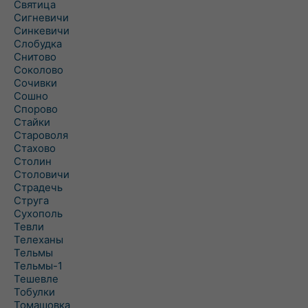
Святица
Сигневичи
Синкевичи
Слобудка
Снитово
Соколово
Сочивки
Сошно
Спорово
Стайки
Староволя
Стахово
Столин
Столовичи
Страдечь
Струга
Сухополь
Тевли
Телеханы
Тельмы
Тельмы-1
Тешевле
Тобулки
Томашовка