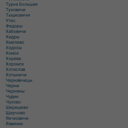
Турна Большая
Туховичи
Тышковичи
Утес
Федоры
Хабовичи
Хидры
Хмелево
Ходосы
Хомск
Хорева
Хоромск
Хотислав
Хотыничи
Чернавчицы
Черни
Черняны
Чудин
Чухово
Шерешево
Щерчово
Яечковичи
Язвинки