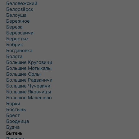
Беловежский
Белоозёрск
Белоуша
Бережное
Береза
Берёзовичи
Берестье
Бобрик
Богдановка
Болота
Большие Круговичи
Большие Мотыкалы
Большие Орлы
Большие Радваничи
Большие Чучевичи
Большие Яковчицы
Большое Малешево
Борки
Бостынь
Брест
Бродница
Будча
Бытень
Валище