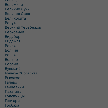
Велемичи
Великие Луки
Великое Село
Великорита
Велута
Верхний Теребежов
Верховичи
Видибор
Видомля
Войская
Волчин
Волька
Вольно
Ворони
Вулька-2
Вулька-Обровская
Высокое
Галево
Ганцевичи
Гвозница
Головчицы
Гончары
Горбаха