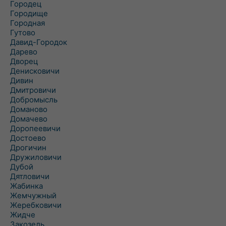
Городец
Городище
Городная
Гутово
Давид-Городок
Дарево
Дворец
Денисковичи
Дивин
Дмитровичи
Добромысль
Доманово
Домачево
Доропеевичи
Достоево
Дрогичин
Дружиловичи
Дубой
Дятловичи
Жабинка
Жемчужный
Жеребковичи
Жидче
Закозель