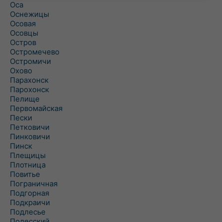
Оса
Оснежицы
Осовая
Осовцы
Остров
Остромечево
Остромичи
Охово
Парахонск
Парохонск
Пелище
Первомайская
Пески
Петковичи
Пинковичи
Пинск
Плещицы
Плотница
Повитье
Пограничная
Подгорная
Подкраичи
Подлесье
Полесский