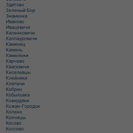
Здитово
Зеленый Бор
Знаменка
Иваново
Ивацевичи
Каленковичи
Каллауровичи
Каменец
Камень
Каменюки
Карчево
Квасевичи
Киселевцы
Клейники
Клепачи
Кобрин
Кобыловка
Ковердяки
Кожан-Городок
Колено
Кончицы
Косово
Коссово