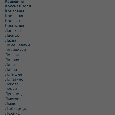
Кошевичи
Красная Воля
Кривляны
Кривошин
Крошин
Крытышин
Ланская
Ласицк
Лахва
Лемешевичи
Ленинский
Лесная
Линово
Липск
Лобча
Логишин
Лопатино
Луково
Лунин
Лунинец
Лысково
Лыще
Любищицы
Люсино