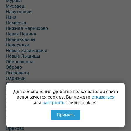
Мурава
Мухавец
Нарутовичи
Нача
Немержа
Нижнее Чернихово
Новая Попина
Новицковичи
Новоселки
Новые Засимовичи
Новые Лыщицы
Оберовщина
Оброво
Огаревичи
Одрижин
Оздамичи
Озяты
Для обеспечения удобства пользователей сайта
Олтуш
используются cookies. Вы можете
отказаться
Ольманы
или
настроить
файлы cookies.
Ольпень
Ольшаны
Принять
Омельная
Ополь
Орехово