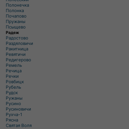
Полонечка
Полонка
Почапово
Пружаны
Псыщево
Радеж
Радостово
Раздяловичи
Ракитница
Ревятичи
Редигерово
Ремель
Речица
Речки
Ровбицк
Рубель
Рудск
Ружаны
Русино
Русиновичи
Рухча-1
Рясна
Святая Воля