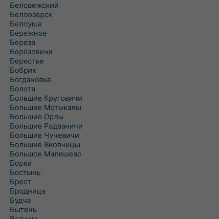
Беловежский
Белоозёрск
Белоуша
Бережное
Береза
Берёзовичи
Берестье
Бобрик
Богдановка
Болота
Большие Круговичи
Большие Мотыкалы
Большие Орлы
Большие Радваничи
Большие Чучевичи
Большие Яковчицы
Большое Малешево
Борки
Бостынь
Брест
Бродница
Будча
Бытень
Валище