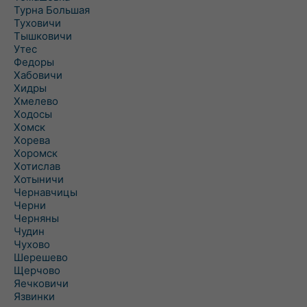
Турна Большая
Туховичи
Тышковичи
Утес
Федоры
Хабовичи
Хидры
Хмелево
Ходосы
Хомск
Хорева
Хоромск
Хотислав
Хотыничи
Чернавчицы
Черни
Черняны
Чудин
Чухово
Шерешево
Щерчово
Яечковичи
Язвинки