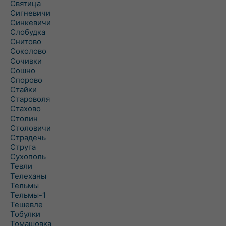
Святица
Сигневичи
Синкевичи
Слобудка
Снитово
Соколово
Сочивки
Сошно
Спорово
Стайки
Староволя
Стахово
Столин
Столовичи
Страдечь
Струга
Сухополь
Тевли
Телеханы
Тельмы
Тельмы-1
Тешевле
Тобулки
Томашовка