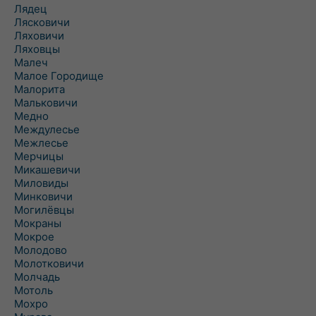
Лядец
Лясковичи
Ляховичи
Ляховцы
Малеч
Малое Городище
Малорита
Мальковичи
Медно
Междулесье
Межлесье
Мерчицы
Микашевичи
Миловиды
Минковичи
Могилёвцы
Мокраны
Мокрое
Молодово
Молотковичи
Молчадь
Мотоль
Мохро