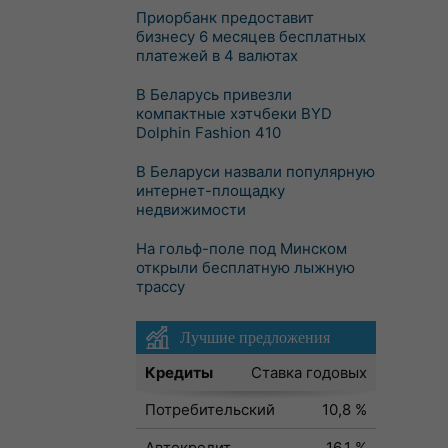
Приорбанк предоставит
бизнесу 6 месяцев бесплатных
платежей в 4 валютах
В Беларусь привезли
компактные хэтчбеки BYD
Dolphin Fashion 410
В Беларуси назвали популярную
интернет-площадку
недвижимости
На гольф-поле под Минском
открыли бесплатную лыжную
трассу
Лучшие предложения
Кредиты
Ставка годовых
Потребительский
10,8 %
Автокредит
16,1 %