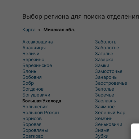
Выбор региона для поиска отделения
Карта
>
Минская обл.
Аксаковщина
Заболоть
Ананчицы
Заболотье
Беличи
Загалье
Березино
Зазерка
Березинское
Замки
Блонь
Замосточье
Бобовня
Занарочь
Бобр
Заостровечье
Богданов
Заполье
Богушевичи
Заречье
Заславль
Большая Ухолода
Большевик
Заямное
Большой Рожан
Зеленый Бор
Борисов
Зембин
Боровая
Зеньковичи
Боровляны
Знамя
Братково
Зубки