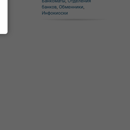
Банкоматы
,
Отделения
банков
,
Обменники
,
Инфокиоски