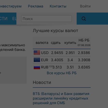
нвестируем
Реклама
Контакты
Войти
СТИ
ЕЩЕ
Лучшие курсы валют
НБ РБ
валюта
сдать
купить
а максимально
07.08.2026
делений банка.
USD
2.9455
2.951
2.9386
EUR
3.4005
3.4
3.3908
RUB
100
3.513
3.51
3.6365
ь
Все курсы
НБ РБ
Новости
ВТБ (Беларусь) и Банк развития
расширили линейку кредитных
решений для СМБ