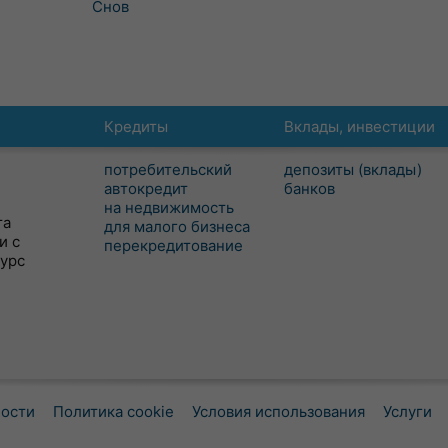
Снов
Кредиты
Вклады, инвестиции
потребительский
депозиты (вклады)
автокредит
банков
на недвижимость
та
для малого бизнеса
и с
перекредитование
сурс
ности
Политика cookie
Условия использования
Услуги