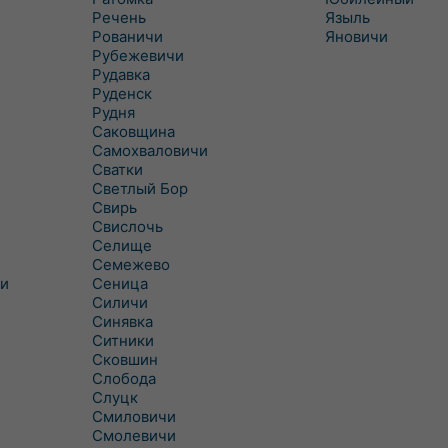
Речень
Языль
Рованичи
Яновичи
Рубежевичи
Рудавка
Руденск
Рудня
Саковщина
Самохваловичи
Сватки
Светлый Бор
Свирь
Свислочь
Селище
Семежево
и
Сеница
Силичи
Синявка
Ситники
Сковшин
Слобода
Слуцк
Смиловичи
Смолевичи