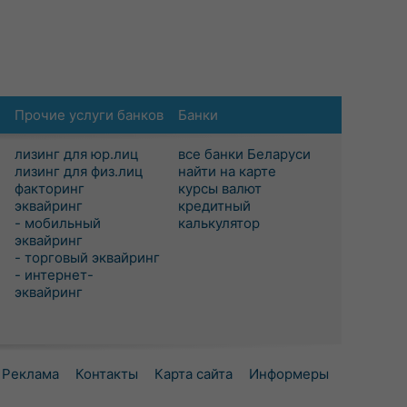
Прочие услуги банков
Банки
лизинг для юр.лиц
все банки Беларуси
лизинг для физ.лиц
найти на карте
факторинг
курсы валют
эквайринг
кредитный
- мобильный
калькулятор
эквайринг
- торговый эквайринг
- интернет-
эквайринг
Реклама
Контакты
Карта сайта
Информеры