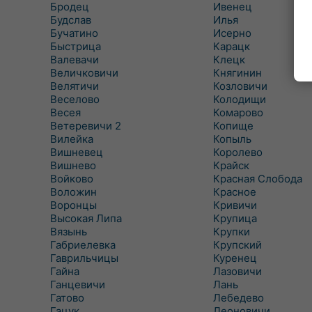
Бродец
Ивенец
Будслав
Илья
Бучатино
Исерно
Быстрица
Карацк
Валевачи
Клецк
Величковичи
Княгинин
Велятичи
Козловичи
Веселово
Колодищи
Весея
Комарово
Ветеревичи 2
Копище
Вилейка
Копыль
Вишневец
Королево
Вишнево
Крайск
Войково
Красная Слобода
Воложин
Красное
Воронцы
Кривичи
Высокая Липа
Крупица
Вязынь
Крупки
Габриелевка
Крупский
Гаврильчицы
Куренец
Гайна
Лазовичи
Ганцевичи
Лань
Гатово
Лебедево
Гацук
Леоновичи