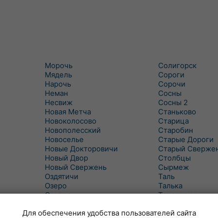
Морочь
Солигорск
Мядель
Сороги
Нарочь
Сорочи
Неман
Сосны
Несвиж
Сосны 2
Новая Метча
Станьково
Новоколосово
Старица
Новополесский
Старобин
Новоселье
Старые Дороги
Новые Докторовичи
Старый Сверже
Новый Двор
Столбцы
Новый Свержень
Сырмеж
Оздятичи
Таль
Озеро
Талька
Озерцо
Танежицы
Околово
Тимковичи
Для обеспечения удобства пользователей сайта
Октябрь
Турец-Бояры