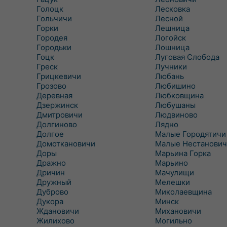
Голоцк
Лесковка
Гольчичи
Лесной
Горки
Лешница
Городея
Логойск
Городьки
Лошница
Гоцк
Луговая Слобода
Греск
Лучники
Грицкевичи
Любань
Грозово
Любишино
Деревная
Любковщина
Дзержинск
Любушаны
Дмитровичи
Людвиново
Долгиново
Лядно
Долгое
Малые Городятичи
Домоткановичи
Малые Нестанович
Доры
Марьина Горка
Дражно
Марьино
Дричин
Мачулищи
Дружный
Мелешки
Дуброво
Миколаевщина
Дукора
Минск
Ждановичи
Михановичи
Жилихово
Могильно