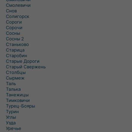
Смолевичи
Снов
Солигорск
Сороги
Сорочи
Сосны
Сосны 2
Станьково
Старица
Старобин
Старые Дороги
Старый Свержень
Столбцы
Сырмеж
Таль
Талька
Танежицы
Тимковичи
Турец-Бояры
Турин
Углы
Узда
Уречье