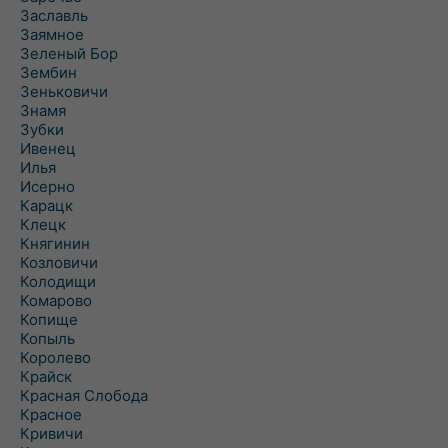
Заславль
Заямное
Зеленый Бор
Зембин
Зеньковичи
Знамя
Зубки
Ивенец
Илья
Исерно
Карацк
Клецк
Княгинин
Козловичи
Колодищи
Комарово
Копище
Копыль
Королево
Крайск
Красная Слобода
Красное
Кривичи