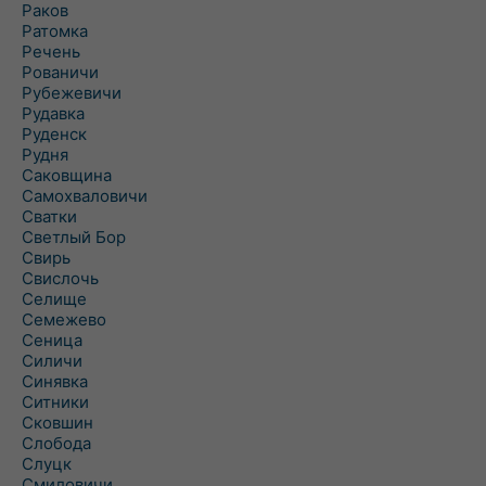
Раков
Ратомка
Речень
Рованичи
Рубежевичи
Рудавка
Руденск
Рудня
Саковщина
Самохваловичи
Сватки
Светлый Бор
Свирь
Свислочь
Селище
Семежево
Сеница
Силичи
Синявка
Ситники
Сковшин
Слобода
Слуцк
Смиловичи