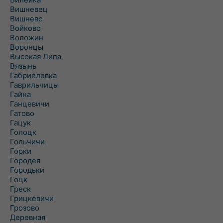
Вишневец
Вишнево
Войково
Воложин
Воронцы
Высокая Липа
Вязынь
Габриелевка
Гаврильчицы
Гайна
Ганцевичи
Гатово
Гацук
Голоцк
Гольчичи
Горки
Городея
Городьки
Гоцк
Греск
Грицкевичи
Грозово
Деревная