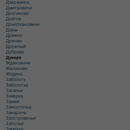
Дзержинск
Дмитровичи
Долгиново
Долгое
Домоткановичи
Доры
Дражно
Дричин
Дружный
Дуброво
Дукора
Ждановичи
Жилихово
Жодино
Заболоть
Заболотье
Загалье
Зазерка
Замки
Замосточье
Занарочь
Заостровечье
Заполье
Заречье