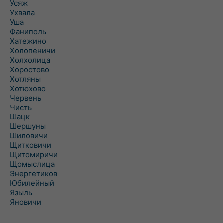
Усяж
Ухвала
Уша
Фаниполь
Хатежино
Холопеничи
Холхолица
Хоростово
Хотляны
Хотюхово
Червень
Чисть
Шацк
Шершуны
Шиловичи
Щитковичи
Щитомиричи
Щомыслица
Энергетиков
Юбилейный
Языль
Яновичи