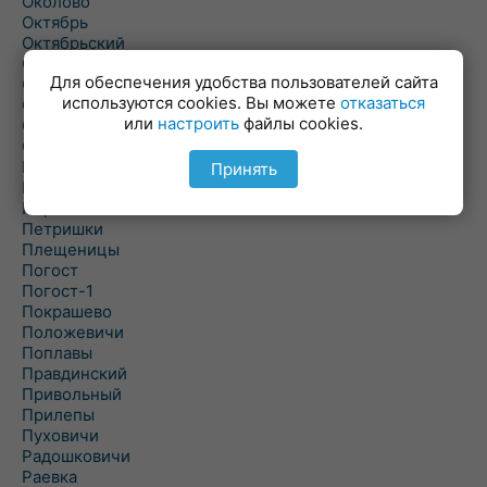
Околово
Октябрь
Октябрьский
Олехновичи
Для обеспечения удобства пользователей сайта
Омговичи
используются cookies. Вы можете
отказаться
Оношки
или
настроить
файлы cookies.
Осовец
Острошицкий Городок
Пасека
Принять
Пастовичи
Першаи
Петришки
Плещеницы
Погост
Погост-1
Покрашево
Положевичи
Поплавы
Правдинский
Привольный
Прилепы
Пуховичи
Радошковичи
Раевка