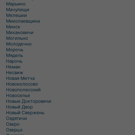
Марьино
Мачулищи
Мелешки
Миколаевщина
Минск
Михановичи
Могильно
Молодечно
Морочь
Мядель
Нарочь
Неман
Несвиж
Новая Метча
Новоколосово
Новополесский
Новоселье
Новые Докторовичи
Новый Двор
Новый Свержень
Оздятичи
Озеро
Озерцо