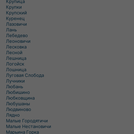
Крупица
Крупки
Крупский
Куренец
Лазовичи
Лань
Лебедево
Леоновичи
Лесковка
Лесной
Лешница
Логойск
Лошница
Луговая Слобода
Лучники
Любань
Любишино
Любковщина
Любушаны
Людвиново
Лядно
Малые Городятичи
Малые Нестановичи
Марьина Горка