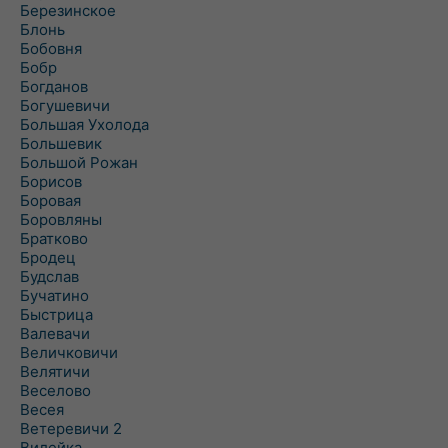
Березинское
Блонь
Бобовня
Бобр
Богданов
Богушевичи
Большая Ухолода
Большевик
Большой Рожан
Борисов
Боровая
Боровляны
Братково
Бродец
Будслав
Бучатино
Быстрица
Валевачи
Величковичи
Велятичи
Веселово
Весея
Ветеревичи 2
Вилейка