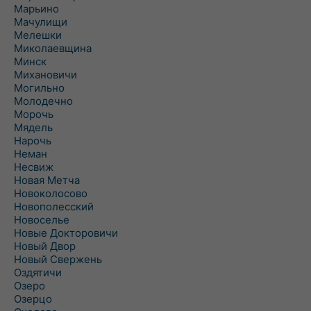
Марьино
Мачулищи
Мелешки
Миколаевщина
Минск
Михановичи
Могильно
Молодечно
Морочь
Мядель
Нарочь
Неман
Несвиж
Новая Метча
Новоколосово
Новополесский
Новоселье
Новые Докторовичи
Новый Двор
Новый Свержень
Оздятичи
Озеро
Озерцо