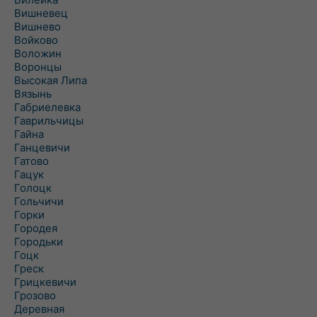
Вишневец
Вишнево
Войково
Воложин
Воронцы
Высокая Липа
Вязынь
Габриелевка
Гаврильчицы
Гайна
Ганцевичи
Гатово
Гацук
Голоцк
Гольчичи
Горки
Городея
Городьки
Гоцк
Греск
Грицкевичи
Грозово
Деревная