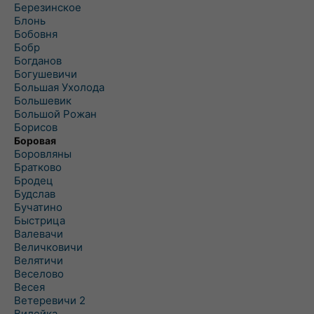
Березинское
Блонь
Бобовня
Бобр
Богданов
Богушевичи
Большая Ухолода
Большевик
Большой Рожан
Борисов
Боровая
Боровляны
Братково
Бродец
Будслав
Бучатино
Быстрица
Валевачи
Величковичи
Велятичи
Веселово
Весея
Ветеревичи 2
Вилейка