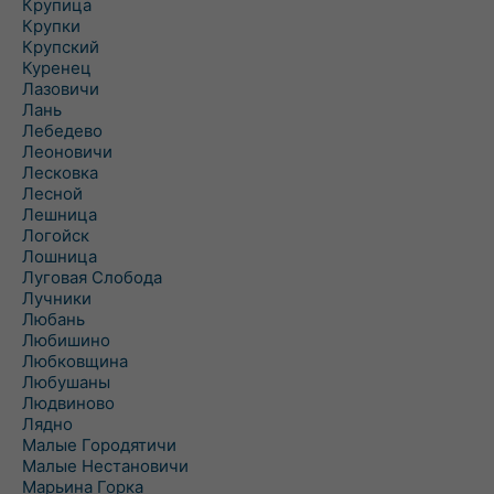
Крупица
Крупки
Крупский
Куренец
Лазовичи
Лань
Лебедево
Леоновичи
Лесковка
Лесной
Лешница
Логойск
Лошница
Луговая Слобода
Лучники
Любань
Любишино
Любковщина
Любушаны
Людвиново
Лядно
Малые Городятичи
Малые Нестановичи
Марьина Горка