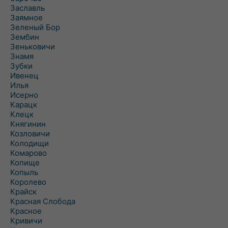
Заславль
Заямное
Зеленый Бор
Зембин
Зеньковичи
Знамя
Зубки
Ивенец
Илья
Исерно
Карацк
Клецк
Княгинин
Козловичи
Колодищи
Комарово
Копище
Копыль
Королево
Крайск
Красная Слобода
Красное
Кривичи