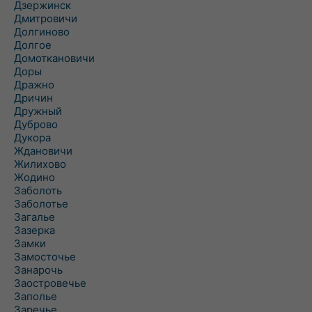
Дзержинск
Дмитровичи
Долгиново
Долгое
Домоткановичи
Доры
Дражно
Дричин
Дружный
Дуброво
Дукора
Ждановичи
Жилихово
Жодино
Заболоть
Заболотье
Загалье
Зазерка
Замки
Замосточье
Занарочь
Заостровечье
Заполье
Заречье