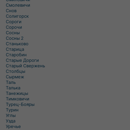
Смолевичи
Снов
Солигорск
Сороги
Сорочи
Сосны
Сосны 2
Станьково
Старица
Старобин
Старые Дороги
Старый Свержень
Столбцы
Сырмеж
Таль
Талька
Танежицы
Тимковичи
Турец-Бояры
Турин
Углы
Узда
Уречье