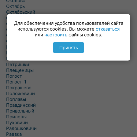
Околово
Октябрь
Октябрьский
Олехновичи
Для обеспечения удобства пользователей сайта
Омговичи
используются cookies. Вы можете
отказаться
Оношки
или
настроить
файлы cookies.
Осовец
Острошицкий Городок
Пасека
Принять
Пастовичи
Першаи
Петришки
Плещеницы
Погост
Погост-1
Покрашево
Положевичи
Поплавы
Правдинский
Привольный
Прилепы
Пуховичи
Радошковичи
Раевка