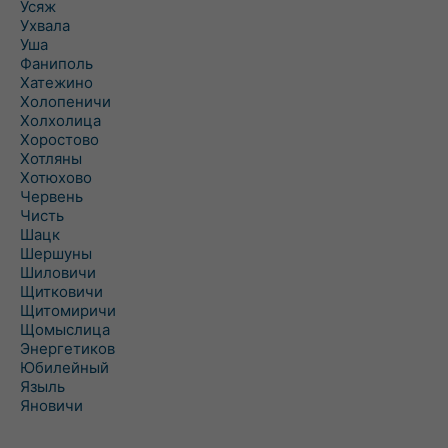
Усяж
Ухвала
Уша
Фаниполь
Хатежино
Холопеничи
Холхолица
Хоростово
Хотляны
Хотюхово
Червень
Чисть
Шацк
Шершуны
Шиловичи
Щитковичи
Щитомиричи
Щомыслица
Энергетиков
Юбилейный
Языль
Яновичи