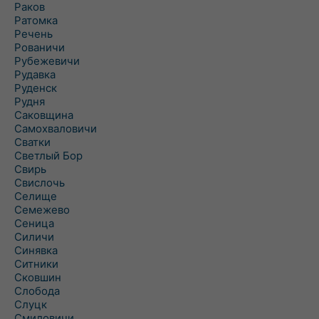
Раков
Ратомка
Речень
Рованичи
Рубежевичи
Рудавка
Руденск
Рудня
Саковщина
Самохваловичи
Сватки
Светлый Бор
Свирь
Свислочь
Селище
Семежево
Сеница
Силичи
Синявка
Ситники
Сковшин
Слобода
Слуцк
Смиловичи