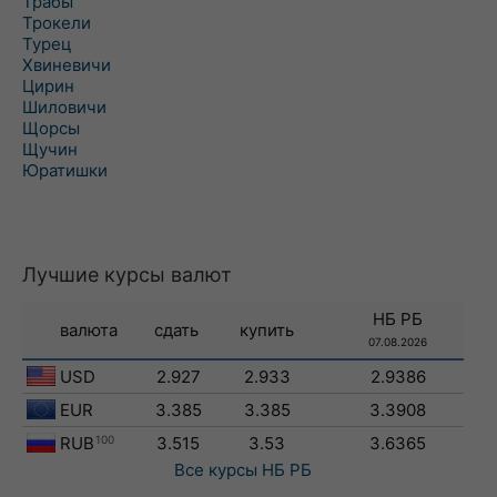
Трабы
Трокели
Турец
Хвиневичи
Цирин
Шиловичи
Щорсы
Щучин
Юратишки
Лучшие курсы валют
НБ РБ
валюта
сдать
купить
07.08.2026
USD
2.927
2.933
2.9386
EUR
3.385
3.385
3.3908
RUB
100
3.515
3.53
3.6365
Все курсы
НБ РБ