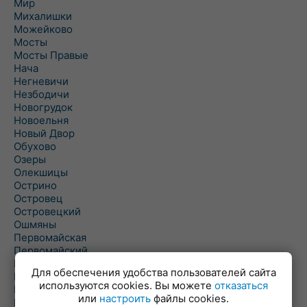
Мир
Михалишки
Можейково
Мосты
Мосты Правые
Нача
Негневичи
Незбодичи
Новогрудок
Новоельня
Новый Двор
Обухово
Озеры
Олекшицы
Острино
Островец
Островецкий
Ошмяны
Первомайская
Первомайский
Пески
Для обеспечения удобства пользователей сайта
Петревичи
используются cookies. Вы можете
отказаться
Погородно
или
настроить
файлы cookies.
Пограничный