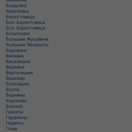
Бердовка
Березовка
Берестовица
Бол. Берестовица
Бол. Берестовица
Больтишки
Большие Жуховичи
Большие Эйсмонты
Боровики
Валевка
Василишки
Верейки
Вертелишки
Вишнево
Волковыск
Волпа
Ворняны
Вороново
Вселюб
Гезгалы
Геранёны
Гервяты
Гожа