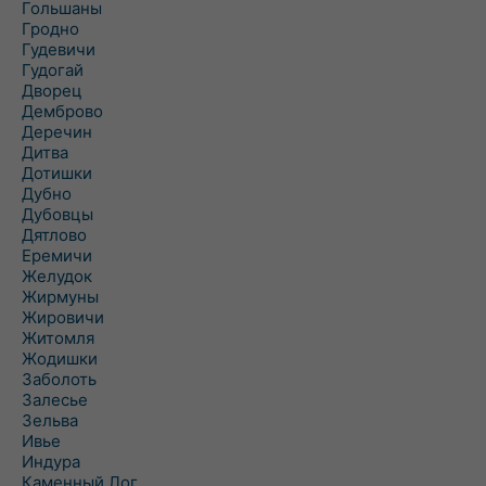
Гольшаны
Гродно
Гудевичи
Гудогай
Дворец
Демброво
Деречин
Дитва
Дотишки
Дубно
Дубовцы
Дятлово
Еремичи
Желудок
Жирмуны
Жировичи
Житомля
Жодишки
Заболоть
Залесье
Зельва
Ивье
Индура
Каменный Лог