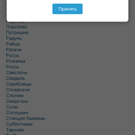
Подлабенье
Принять
Подольцы
Подороск
Поречье
Порозово
Путришки
Радунь
Райца
Ратичи
Роcсь
Рожанка
Россь
Свислочь
Скидель
Скрибовцы
Словатичи
Слоним
Сморгонь
Солы
Сопоцкин
Станция Ошмяны
Субботники
Тарново