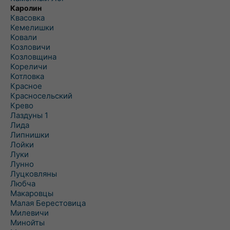
Каролин
Квасовка
Кемелишки
Ковали
Козловичи
Козловщина
Кореличи
Котловка
Красное
Красносельский
Крево
Лаздуны 1
Лида
Липнишки
Лойки
Луки
Лунно
Луцковляны
Любча
Макаровцы
Малая Берестовица
Милевичи
Минойты