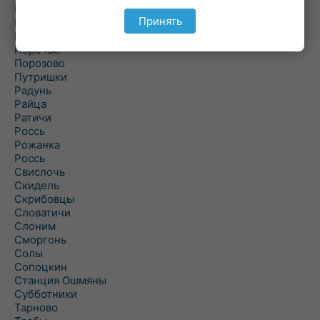
Подлабенье
Принять
Подольцы
Подороск
Поречье
Порозово
Путришки
Радунь
Райца
Ратичи
Роcсь
Рожанка
Россь
Свислочь
Скидель
Скрибовцы
Словатичи
Слоним
Сморгонь
Солы
Сопоцкин
Станция Ошмяны
Субботники
Тарново