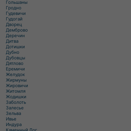
Гольшаны
Гродно
Гудевичи
Гудогай
Дворец
Демброво
Деречин
Дитва
Дотишки
Дубно
Дубовцы
Дятлово
Еремичи
Желудок
Жирмуны
Жировичи
Житомля
Жодишки
Заболоть
Залесье
Зельва
Ивье
Индура
Каменный Лог