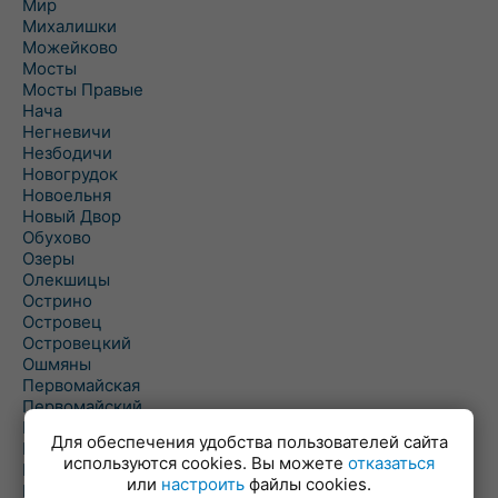
Мир
Михалишки
Можейково
Мосты
Мосты Правые
Нача
Негневичи
Незбодичи
Новогрудок
Новоельня
Новый Двор
Обухово
Озеры
Олекшицы
Острино
Островец
Островецкий
Ошмяны
Первомайская
Первомайский
Пески
Для обеспечения удобства пользователей сайта
Петревичи
используются cookies. Вы можете
отказаться
Погородно
или
настроить
файлы cookies.
Пограничный