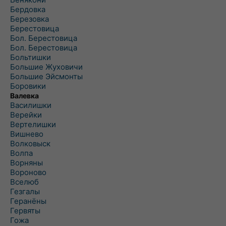
Бердовка
Березовка
Берестовица
Бол. Берестовица
Бол. Берестовица
Больтишки
Большие Жуховичи
Большие Эйсмонты
Боровики
Валевка
Василишки
Верейки
Вертелишки
Вишнево
Волковыск
Волпа
Ворняны
Вороново
Вселюб
Гезгалы
Геранёны
Гервяты
Гожа