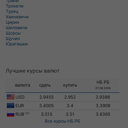
Трабы
Трокели
Турец
Хвиневичи
Цирин
Шиловичи
Щорсы
Щучин
Юратишки
Лучшие курсы валют
НБ РБ
валюта
сдать
купить
07.08.2026
USD
2.9455
2.952
2.9386
EUR
3.4005
3.4
3.3908
RUB
100
3.513
3.51
3.6365
Все курсы
НБ РБ