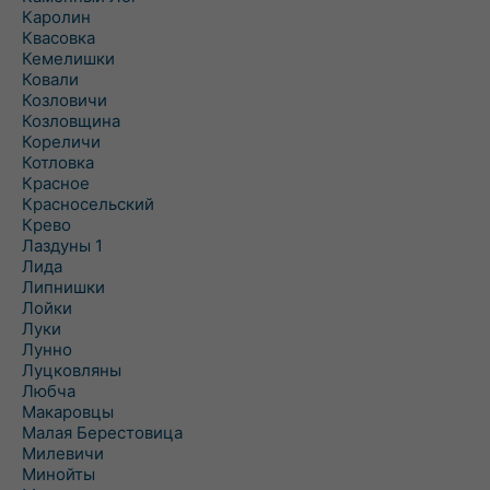
Каролин
Квасовка
Кемелишки
Ковали
Козловичи
Козловщина
Кореличи
Котловка
Красное
Красносельский
Крево
Лаздуны 1
Лида
Липнишки
Лойки
Луки
Лунно
Луцковляны
Любча
Макаровцы
Малая Берестовица
Милевичи
Минойты