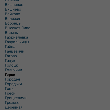
Вишневец
Вишнево
Войково
Воложин
Воронцы
Высокая Липа
Вязынь
Габриелевка
Гаврильчицы
Гайна
Ганцевичи
Гатово
Гацук
Голоцк
Гольчичи
Горки
Городея
Городьки
Гоцк
Греск
Грицкевичи
Грозово
Деревная