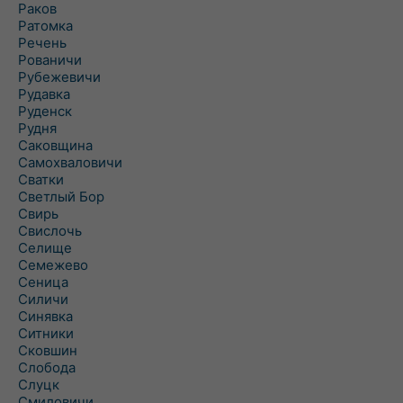
Раков
Ратомка
Речень
Рованичи
Рубежевичи
Рудавка
Руденск
Рудня
Саковщина
Самохваловичи
Сватки
Светлый Бор
Свирь
Свислочь
Селище
Семежево
Сеница
Силичи
Синявка
Ситники
Сковшин
Слобода
Слуцк
Смиловичи