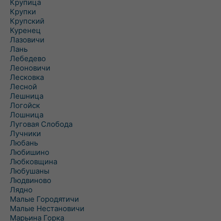
Крупица
Крупки
Крупский
Куренец
Лазовичи
Лань
Лебедево
Леоновичи
Лесковка
Лесной
Лешница
Логойск
Лошница
Луговая Слобода
Лучники
Любань
Любишино
Любковщина
Любушаны
Людвиново
Лядно
Малые Городятичи
Малые Нестановичи
Марьина Горка