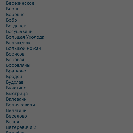
Березинское
Блонь
Бобовня
Бобр
Богданов
Богушевичи
Большая Ухолода
Большевик
Большой Рожан
Борисов
Боровая
Боровляны
Братково
Бродец
Будслав
Бучатино
Быстрица
Валевачи
Величковичи
Велятичи
Веселово
Весея
Ветеревичи 2
Вилейка