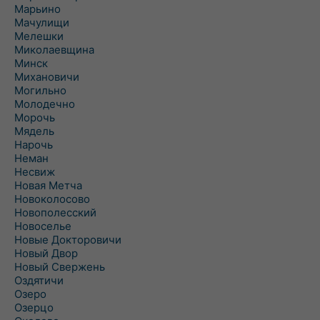
Марьино
Мачулищи
Мелешки
Миколаевщина
Минск
Михановичи
Могильно
Молодечно
Морочь
Мядель
Нарочь
Неман
Несвиж
Новая Метча
Новоколосово
Новополесский
Новоселье
Новые Докторовичи
Новый Двор
Новый Свержень
Оздятичи
Озеро
Озерцо