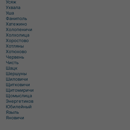
Усяж
Ухвала
Уша
Фаниполь
Хатежино
Холопеничи
Холхолица
Хоростово
Хотляны
Хотюхово
Червень
Чисть
Шацк
Шершуны
Шиловичи
Щитковичи
Щитомиричи
Щомыслица
Энергетиков
Юбилейный
Языль
Яновичи