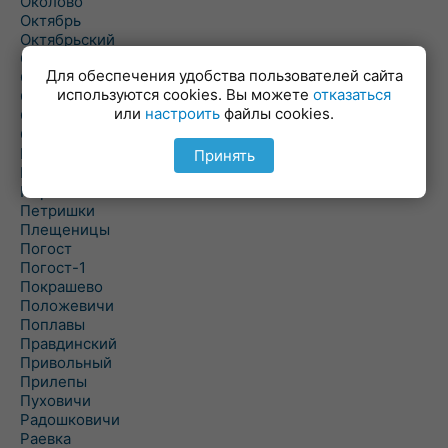
Околово
Октябрь
Октябрьский
Олехновичи
Для обеспечения удобства пользователей сайта
Омговичи
используются cookies. Вы можете
отказаться
Оношки
или
настроить
файлы cookies.
Осовец
Острошицкий Городок
Пасека
Принять
Пастовичи
Першаи
Петришки
Плещеницы
Погост
Погост-1
Покрашево
Положевичи
Поплавы
Правдинский
Привольный
Прилепы
Пуховичи
Радошковичи
Раевка