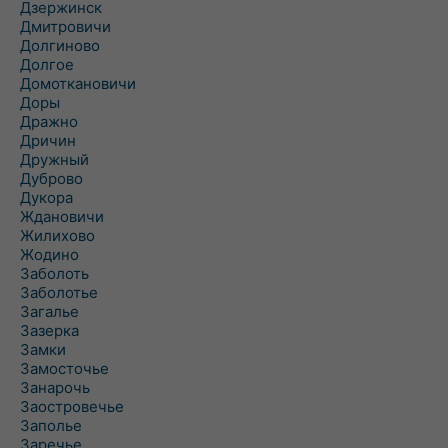
Дзержинск
Дмитровичи
Долгиново
Долгое
Домоткановичи
Доры
Дражно
Дричин
Дружный
Дуброво
Дукора
Ждановичи
Жилихово
Жодино
Заболоть
Заболотье
Загалье
Зазерка
Замки
Замосточье
Занарочь
Заостровечье
Заполье
Заречье