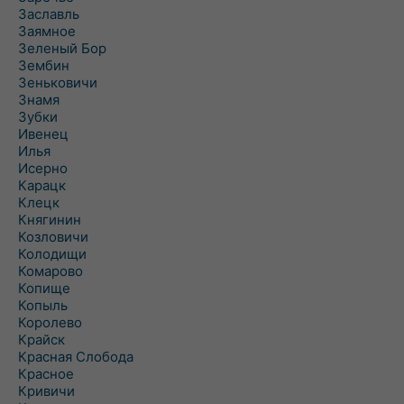
Заславль
Заямное
Зеленый Бор
Зембин
Зеньковичи
Знамя
Зубки
Ивенец
Илья
Исерно
Карацк
Клецк
Княгинин
Козловичи
Колодищи
Комарово
Копище
Копыль
Королево
Крайск
Красная Слобода
Красное
Кривичи