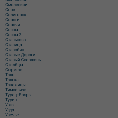
Смолевичи
Снов
Солигорск
Сороги
Сорочи
Сосны
Сосны 2
Станьково
Старица
Старобин
Старые Дороги
Старый Свержень
Столбцы
Сырмеж
Таль
Талька
Танежицы
Тимковичи
Турец-Бояры
Турин
Углы
Узда
Уречье