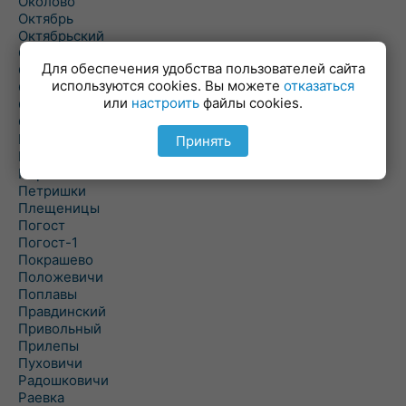
Околово
Октябрь
Октябрьский
Олехновичи
Для обеспечения удобства пользователей сайта
Омговичи
используются cookies. Вы можете
отказаться
Оношки
или
настроить
файлы cookies.
Осовец
Острошицкий Городок
Пасека
Принять
Пастовичи
Першаи
Петришки
Плещеницы
Погост
Погост-1
Покрашево
Положевичи
Поплавы
Правдинский
Привольный
Прилепы
Пуховичи
Радошковичи
Раевка