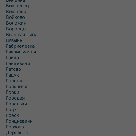
Вишневец
Вишнево
Войково
Воложин
Воронцы
Высокая Липа
Вязынь
Габриелевка
Гаврильчицы
Гайна
Ганцевичи
Гатово
Гацук
Голоцк
Гольчичи
Горки
Городея
Городьки
Гоцк
Греск
Грицкевичи
Грозово
Деревная