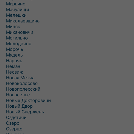
Марьино
Мачулищи
Мелешки
Миколаевщина
Минск
Михановичи
Могильно
Молодечно
Морочь
Мядель
Нарочь
Неман
Несвиж
Новая Метча
Новоколосово
Новополесский
Новоселье
Новые Докторовичи
Новый Двор
Новый Свержень
Оздятичи
Озеро
Озерцо