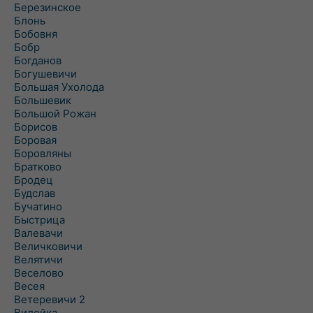
Березинское
Блонь
Бобовня
Бобр
Богданов
Богушевичи
Большая Ухолода
Большевик
Большой Рожан
Борисов
Боровая
Боровляны
Братково
Бродец
Будслав
Бучатино
Быстрица
Валевачи
Величковичи
Велятичи
Веселово
Весея
Ветеревичи 2
Вилейка