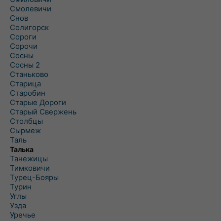
Смолевичи
Снов
Солигорск
Сороги
Сорочи
Сосны
Сосны 2
Станьково
Старица
Старобин
Старые Дороги
Старый Свержень
Столбцы
Сырмеж
Таль
Талька
Танежицы
Тимковичи
Турец-Бояры
Турин
Углы
Узда
Уречье