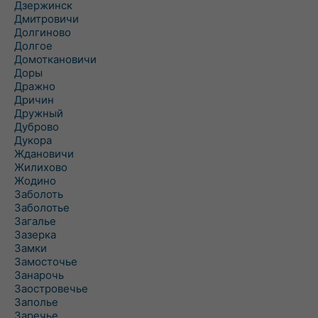
Дзержинск
Дмитровичи
Долгиново
Долгое
Домоткановичи
Доры
Дражно
Дричин
Дружный
Дуброво
Дукора
Ждановичи
Жилихово
Жодино
Заболоть
Заболотье
Загалье
Зазерка
Замки
Замосточье
Занарочь
Заостровечье
Заполье
Заречье