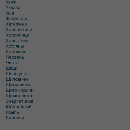
Усяж
Ухвала
Уша
Фаниполь
Хатежино
Холопеничи
Холхолица
Хоростово
Хотляны
Хотюхово
Червень
Чисть
Шацк
Шершуны
Шиловичи
Щитковичи
Щитомиричи
Щомыслица
Энергетиков
Юбилейный
Языль
Яновичи