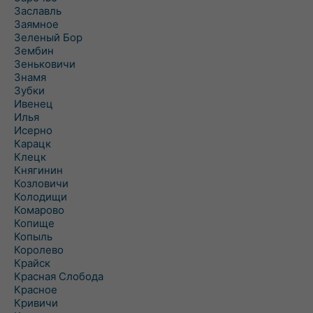
Заславль
Заямное
Зеленый Бор
Зембин
Зеньковичи
Знамя
Зубки
Ивенец
Илья
Исерно
Карацк
Клецк
Княгинин
Козловичи
Колодищи
Комарово
Копище
Копыль
Королево
Крайск
Красная Слобода
Красное
Кривичи