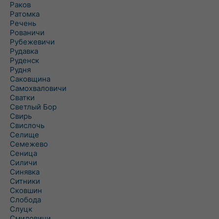
Раков
Ратомка
Речень
Рованичи
Рубежевичи
Рудавка
Руденск
Рудня
Саковщина
Самохваловичи
Сватки
Светлый Бор
Свирь
Свислочь
Селище
Семежево
Сеница
Силичи
Синявка
Ситники
Сковшин
Слобода
Слуцк
Смиловичи