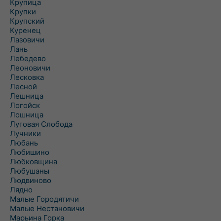
Крупица
Крупки
Крупский
Куренец
Лазовичи
Лань
Лебедево
Леоновичи
Лесковка
Лесной
Лешница
Логойск
Лошница
Луговая Слобода
Лучники
Любань
Любишино
Любковщина
Любушаны
Людвиново
Лядно
Малые Городятичи
Малые Нестановичи
Марьина Горка