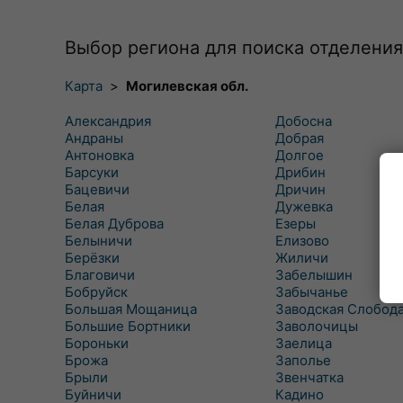
Выбор региона для поиска отделения
Карта
>
Могилевская обл.
Александрия
Добосна
Андраны
Добрая
Антоновка
Долгое
Барсуки
Дрибин
Бацевичи
Дричин
Белая
Дужевка
Белая Дуброва
Езеры
Белыничи
Елизово
Берёзки
Жиличи
Благовичи
Забелышин
Бобруйск
Забычанье
Большая Мощаница
Заводская Слобод
Большие Бортники
Заволочицы
Бороньки
Заелица
Брожа
Заполье
Брыли
Звенчатка
Буйничи
Кадино