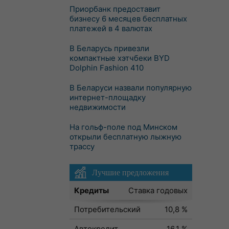
Приорбанк предоставит
бизнесу 6 месяцев бесплатных
платежей в 4 валютах
В Беларусь привезли
компактные хэтчбеки BYD
Dolphin Fashion 410
В Беларуси назвали популярную
интернет-площадку
недвижимости
На гольф-поле под Минском
открыли бесплатную лыжную
трассу
Лучшие предложения
Кредиты
Ставка годовых
Потребительский
10,8 %
Автокредит
16,1 %