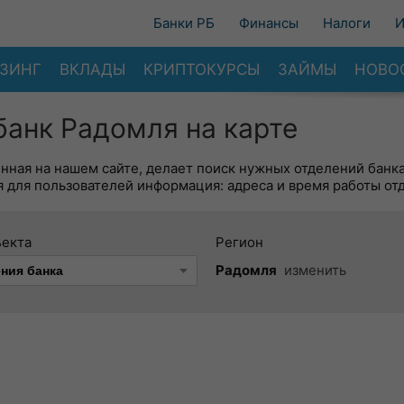
Банки РБ
Финансы
Налоги
И
ЗИНГ
ВКЛАДЫ
КРИПТОКУРСЫ
ЗАЙМЫ
НОВО
анк Радомля на карте
енная на нашем сайте, делает поиск нужных отделений банк
 для пользователей информация: адреса и время работы от
ъекта
Регион
Радомля
изменить