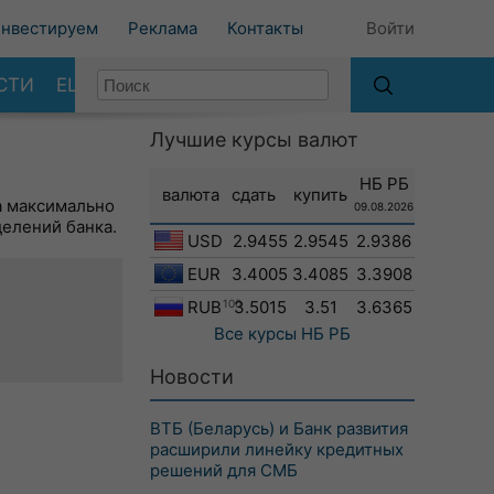
нвестируем
Реклама
Контакты
Войти
СТИ
ЕЩЕ
Лучшие курсы валют
НБ РБ
валюта
сдать
купить
а максимально
09.08.2026
делений банка.
USD
2.9455
2.9545
2.9386
EUR
3.4005
3.4085
3.3908
RUB
100
3.5015
3.51
3.6365
Все курсы
НБ РБ
Новости
ВТБ (Беларусь) и Банк развития
расширили линейку кредитных
решений для СМБ