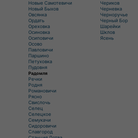
Новые Самотевичи
Чериков
Новый Быхов
Черневка
Овсянка
Черноручье
Ордать
Черный Бор
Ореховка
Шарейки
Осиновка
Шклов
Осиповичи
Ясень
Осово
Павловичи
Паршино
Петуховка
Пудовня
Радомля
Речки
Родня
Романовичи
Рясно
Свислочь
Селец
Селецкое
Семукачи
Сидоровичи
Славгород
Станция Лотва