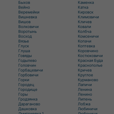
Быхов
Каменка
Вейно
Катка
Веремейки
Кировск
Вишневка
Климовичи
Вишов
Кличев
Волковичи
Ковали
Воротынь
Колбча
Восход
Комсеничи
Вязье
Копачи
Глуск
Коптевка
Глуша
Коровчино
Говяды
Костюковичи
Годылево
Красная Буда
Головчин
Краснополье
Горбацевичи
Кричев
Горбовичи
Круглое
Горки
Курманово
Городец
Лапичи
Городище
Ленина
Горы
Ленино
Гродзянка
Липень
Дараганово
Лобжа
Дашковка
Любиничи
Дмитриевка 1
Любоничи