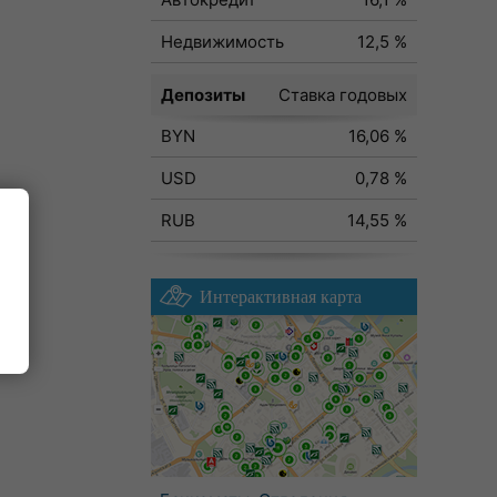
Недвижимость
12,5 %
Депозиты
Ставка годовых
BYN
16,06 %
USD
0,78 %
RUB
14,55 %
Интерактивная карта