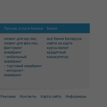
Прочие услуги банков
Банки
лизинг для юр.лиц
все банки Беларуси
лизинг для физ.лиц
найти на карте
факторинг
курсы валют
эквайринг
кредитный
- мобильный
калькулятор
эквайринг
- торговый эквайринг
- интернет-
эквайринг
Реклама
Контакты
Карта сайта
Информеры