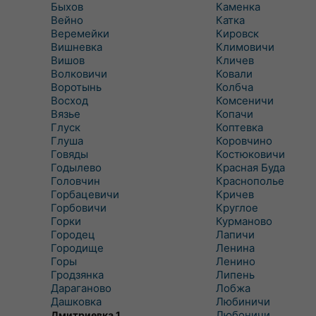
Быхов
Каменка
Вейно
Катка
Веремейки
Кировск
Вишневка
Климовичи
Вишов
Кличев
Волковичи
Ковали
Воротынь
Колбча
Восход
Комсеничи
Вязье
Копачи
Глуск
Коптевка
Глуша
Коровчино
Говяды
Костюковичи
Годылево
Красная Буда
Головчин
Краснополье
Горбацевичи
Кричев
Горбовичи
Круглое
Горки
Курманово
Городец
Лапичи
Городище
Ленина
Горы
Ленино
Гродзянка
Липень
Дараганово
Лобжа
Дашковка
Любиничи
Любоничи
Дмитриевка 1