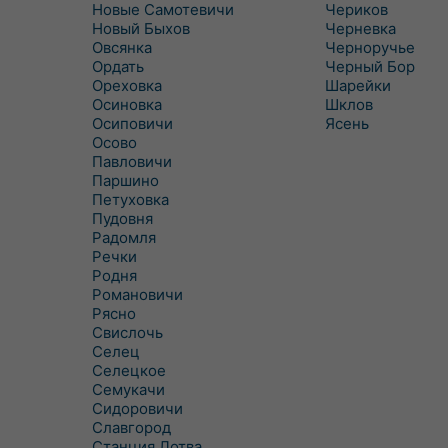
Новые Самотевичи
Чериков
Новый Быхов
Черневка
Овсянка
Черноручье
Ордать
Черный Бор
Ореховка
Шарейки
Осиновка
Шклов
Осиповичи
Ясень
Осово
Павловичи
Паршино
Петуховка
Пудовня
Радомля
Речки
Родня
Романовичи
Рясно
Свислочь
Селец
Селецкое
Семукачи
Сидоровичи
Славгород
Станция Лотва