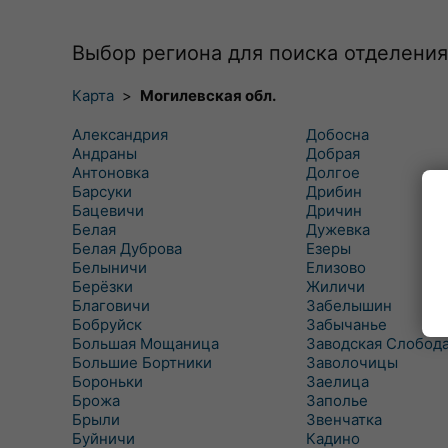
Выбор региона для поиска отделения
Карта
>
Могилевская обл.
Александрия
Добосна
Андраны
Добрая
Антоновка
Долгое
Барсуки
Дрибин
Бацевичи
Дричин
Белая
Дужевка
Белая Дуброва
Езеры
Белыничи
Елизово
Берёзки
Жиличи
Благовичи
Забелышин
Бобруйск
Забычанье
Большая Мощаница
Заводская Слобод
Большие Бортники
Заволочицы
Бороньки
Заелица
Брожа
Заполье
Брыли
Звенчатка
Буйничи
Кадино