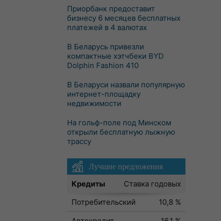
Приорбанк предоставит
бизнесу 6 месяцев бесплатных
платежей в 4 валютах
В Беларусь привезли
компактные хэтчбеки BYD
Dolphin Fashion 410
В Беларуси назвали популярную
интернет-площадку
недвижимости
На гольф-поле под Минском
открыли бесплатную лыжную
трассу
Лучшие предложения
Кредиты
Ставка годовых
Потребительский
10,8 %
Автокредит
16,1 %