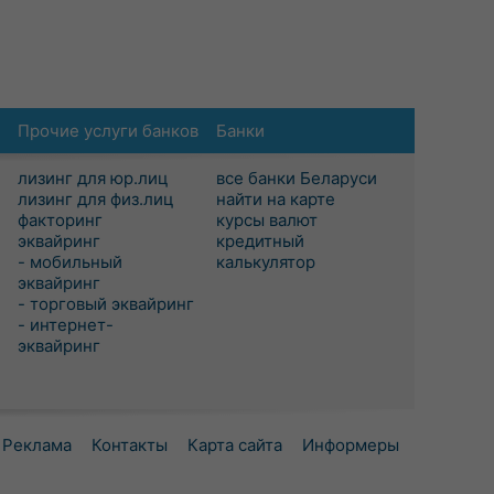
Прочие услуги банков
Банки
лизинг для юр.лиц
все банки Беларуси
лизинг для физ.лиц
найти на карте
факторинг
курсы валют
эквайринг
кредитный
- мобильный
калькулятор
эквайринг
- торговый эквайринг
- интернет-
эквайринг
Реклама
Контакты
Карта сайта
Информеры