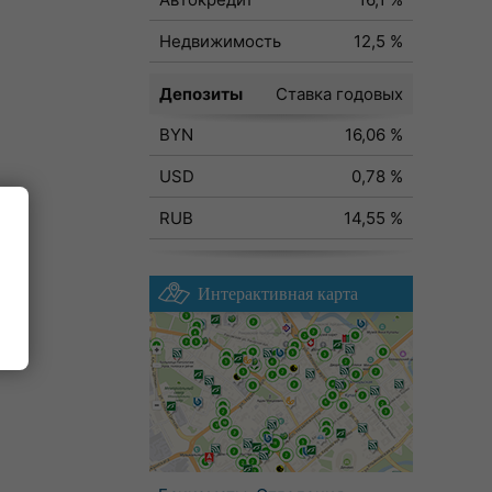
Недвижимость
12,5 %
Депозиты
Ставка годовых
BYN
16,06 %
USD
0,78 %
RUB
14,55 %
Интерактивная карта