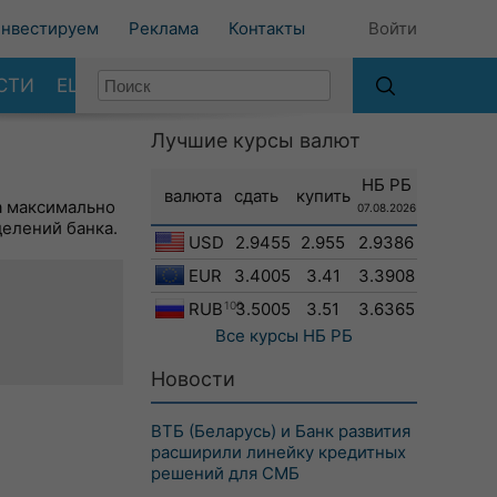
нвестируем
Реклама
Контакты
Войти
СТИ
ЕЩЕ
Лучшие курсы валют
НБ РБ
валюта
сдать
купить
а максимально
07.08.2026
делений банка.
USD
2.9455
2.955
2.9386
EUR
3.4005
3.41
3.3908
RUB
100
3.5005
3.51
3.6365
Все курсы
НБ РБ
Новости
ВТБ (Беларусь) и Банк развития
расширили линейку кредитных
решений для СМБ