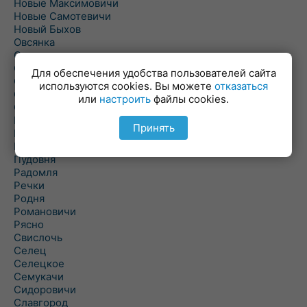
Новые Максимовичи
Новые Самотевичи
Новый Быхов
Овсянка
Ордать
Ореховка
Для обеспечения удобства пользователей сайта
Осиновка
используются cookies. Вы можете
отказаться
Осиповичи
или
настроить
файлы cookies.
Осово
Павловичи
Принять
Паршино
Петуховка
Пудовня
Радомля
Речки
Родня
Романовичи
Рясно
Свислочь
Селец
Селецкое
Семукачи
Сидоровичи
Славгород