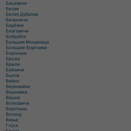
Бацевичи
Белая
Белая Дуброва
Белыничи
Берёзки
Благовичи
Бобруйск
Большая Мощаница
Большие Бортники
Бороньки
Брожа
Брыли
Буйничи
Быхов
Вейно
Веремейки
Вишневка
Вишов
Волковичи
Воротынь
Восход
Вязье
Глуск
Глуша