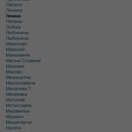
Лапичи
Ленина
Ленино
Липень
Лобжа
Любиничи
Любоничи
Мазолово
Майский
Макеевичи
Малые Словени
Маслаки
Махово
Межисетки
Милославичи
Михалево 1
Михеевка
Могилев
Мстиславль
Муравилье
Мушино
Мышковичи
Несята