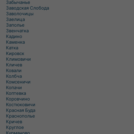
Забычанье
Заводская Слобода
Заволочицы
Заелица
Заполье
Звенчатка
Кадино
Каменка
Катка
Кировск
Климовичи
Кличев
Ковали
Колбча
Комсеничи
Копачи
Коптевка
Коровчино
Костюковичи
Красная Буда
Краснополье
Кричев
Круглое
Курманово