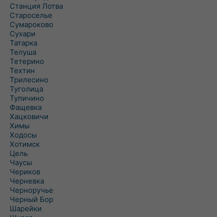
Станция Лотва
Староселье
Сумароково
Сухари
Татарка
Телуша
Тетерино
Техтин
Трилесино
Туголица
Тупичино
Фащевка
Хацковичи
Химы
Ходосы
Хотимск
Цель
Чаусы
Чериков
Черневка
Черноручье
Черный Бор
Шарейки