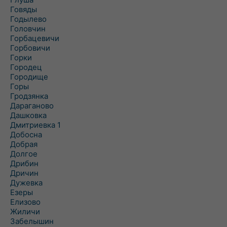
Говяды
Годылево
Головчин
Горбацевичи
Горбовичи
Горки
Городец
Городище
Горы
Гродзянка
Дараганово
Дашковка
Дмитриевка 1
Добосна
Добрая
Долгое
Дрибин
Дричин
Дужевка
Езеры
Елизово
Жиличи
Забелышин