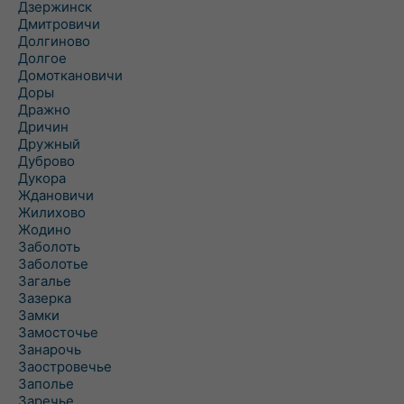
Дзержинск
Дмитровичи
Долгиново
Долгое
Домоткановичи
Доры
Дражно
Дричин
Дружный
Дуброво
Дукора
Ждановичи
Жилихово
Жодино
Заболоть
Заболотье
Загалье
Зазерка
Замки
Замосточье
Занарочь
Заостровечье
Заполье
Заречье