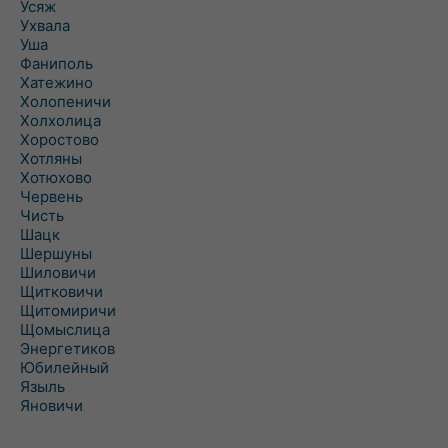
Усяж
Ухвала
Уша
Фаниполь
Хатежино
Холопеничи
Холхолица
Хоростово
Хотляны
Хотюхово
Червень
Чисть
Шацк
Шершуны
Шиловичи
Щитковичи
Щитомиричи
Щомыслица
Энергетиков
Юбилейный
Языль
Яновичи