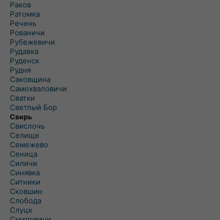
Раков
Ратомка
Речень
Рованичи
Рубежевичи
Рудавка
Руденск
Рудня
Саковщина
Самохваловичи
Сватки
Светлый Бор
Свирь
Свислочь
Селище
Семежево
Сеница
Силичи
Синявка
Ситники
Сковшин
Слобода
Слуцк
Смиловичи