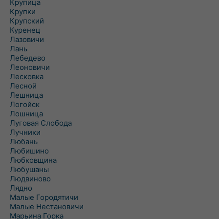
Крупица
Крупки
Крупский
Куренец
Лазовичи
Лань
Лебедево
Леоновичи
Лесковка
Лесной
Лешница
Логойск
Лошница
Луговая Слобода
Лучники
Любань
Любишино
Любковщина
Любушаны
Людвиново
Лядно
Малые Городятичи
Малые Нестановичи
Марьина Горка