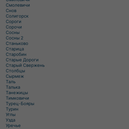
Смолевичи
Снов
Солигорск
Сороги
Сорочи
Сосны
Сосны 2
Станьково
Старица
Старобин
Старые Дороги
Старый Свержень
Столбцы
Сырмеж
Таль
Талька
Танежицы
Тимковичи
Турец-Бояры
Турин
Углы
Узда
Уречье