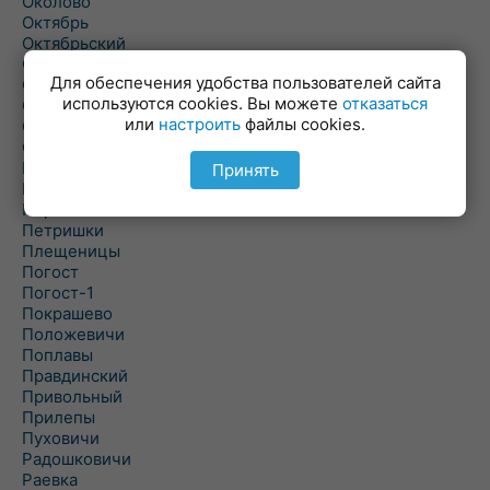
Околово
Октябрь
Октябрьский
Олехновичи
Для обеспечения удобства пользователей сайта
Омговичи
используются cookies. Вы можете
отказаться
Оношки
или
настроить
файлы cookies.
Осовец
Острошицкий Городок
Пасека
Принять
Пастовичи
Першаи
Петришки
Плещеницы
Погост
Погост-1
Покрашево
Положевичи
Поплавы
Правдинский
Привольный
Прилепы
Пуховичи
Радошковичи
Раевка