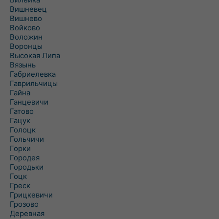
Вишневец
Вишнево
Войково
Воложин
Воронцы
Высокая Липа
Вязынь
Габриелевка
Гаврильчицы
Гайна
Ганцевичи
Гатово
Гацук
Голоцк
Гольчичи
Горки
Городея
Городьки
Гоцк
Греск
Грицкевичи
Грозово
Деревная