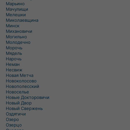
Марьино
Мачулищи
Мелешки
Миколаевщина
Минск
Михановичи
Могильно
Молодечно
Морочь
Мядель
Нарочь
Неман
Несвиж
Новая Метча
Новоколосово
Новополесский
Новоселье
Новые Докторовичи
Новый Двор
Новый Свержень
Оздятичи
Озеро
Озерцо