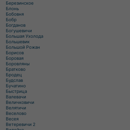
Березинское
Блонь
Бобовня
Бобр
Богданов
Богушевичи
Большая Ухолода
Большевик
Большой Рожан
Борисов
Боровая
Боровляны
Братково
Бродец
Будслав
Бучатино
Быстрица
Валевачи
Величковичи
Велятичи
Веселово
Весея
Ветеревичи 2
Вилейка