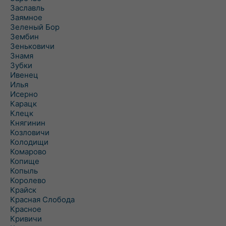
Заславль
Заямное
Зеленый Бор
Зембин
Зеньковичи
Знамя
Зубки
Ивенец
Илья
Исерно
Карацк
Клецк
Княгинин
Козловичи
Колодищи
Комарово
Копище
Копыль
Королево
Крайск
Красная Слобода
Красное
Кривичи