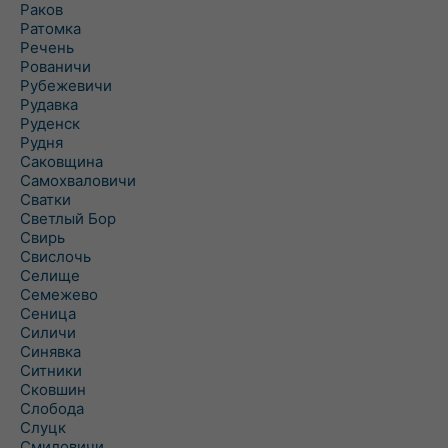
Раков
Ратомка
Речень
Рованичи
Рубежевичи
Рудавка
Руденск
Рудня
Саковщина
Самохваловичи
Сватки
Светлый Бор
Свирь
Свислочь
Селище
Семежево
Сеница
Силичи
Синявка
Ситники
Сковшин
Слобода
Слуцк
Смиловичи