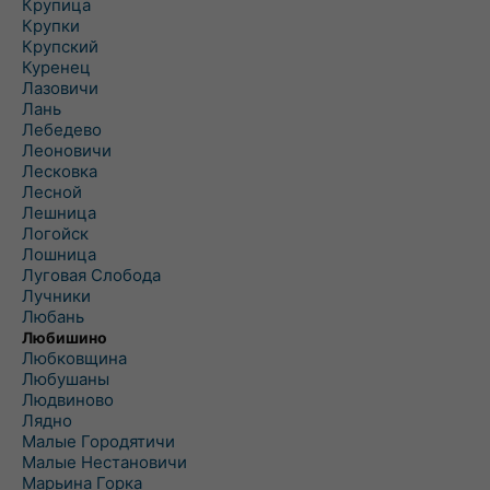
Крупица
Крупки
Крупский
Куренец
Лазовичи
Лань
Лебедево
Леоновичи
Лесковка
Лесной
Лешница
Логойск
Лошница
Луговая Слобода
Лучники
Любань
Любишино
Любковщина
Любушаны
Людвиново
Лядно
Малые Городятичи
Малые Нестановичи
Марьина Горка