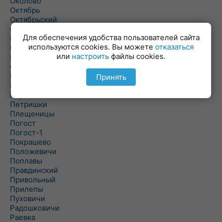
Околово
Октябрь
Октябрьский
Олехновичи
Для обеспечения удобства пользователей сайта
Омговичи
используются cookies. Вы можете
отказаться
Оношки
или
настроить
файлы cookies.
Осовец
Острошицкий Городок
Пасека
Принять
Пастовичи
Першаи
Петришки
Плещеницы
Погост
Погост-1
Покрашево
Положевичи
Поплавы
Правдинский
Привольный
Прилепы
Пуховичи
Радошковичи
Раевка