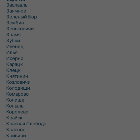
Заславль
Заямное
Зеленый Бор
Зембин
Зеньковичи
Знамя
Зубки
Ивенец
Илья
Исерно
Карацк
Клецк
Княгинин
Козловичи
Колодищи
Комарово
Копище
Копыль
Королево
Крайск
Красная Слобода
Красное
Кривичи