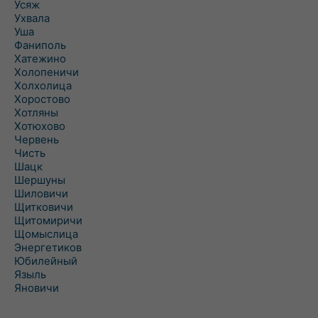
Усяж
Ухвала
Уша
Фаниполь
Хатежино
Холопеничи
Холхолица
Хоростово
Хотляны
Хотюхово
Червень
Чисть
Шацк
Шершуны
Шиловичи
Щитковичи
Щитомиричи
Щомыслица
Энергетиков
Юбилейный
Языль
Яновичи