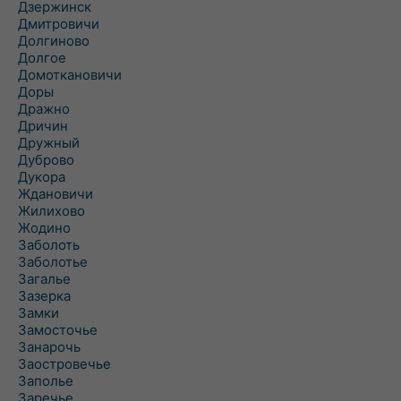
Дзержинск
Дмитровичи
Долгиново
Долгое
Домоткановичи
Доры
Дражно
Дричин
Дружный
Дуброво
Дукора
Ждановичи
Жилихово
Жодино
Заболоть
Заболотье
Загалье
Зазерка
Замки
Замосточье
Занарочь
Заостровечье
Заполье
Заречье