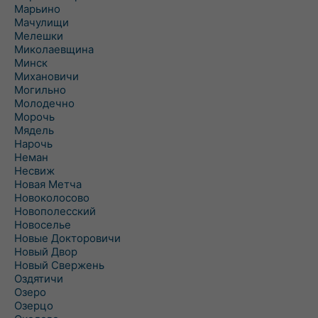
Марьино
Мачулищи
Мелешки
Миколаевщина
Минск
Михановичи
Могильно
Молодечно
Морочь
Мядель
Нарочь
Неман
Несвиж
Новая Метча
Новоколосово
Новополесский
Новоселье
Новые Докторовичи
Новый Двор
Новый Свержень
Оздятичи
Озеро
Озерцо