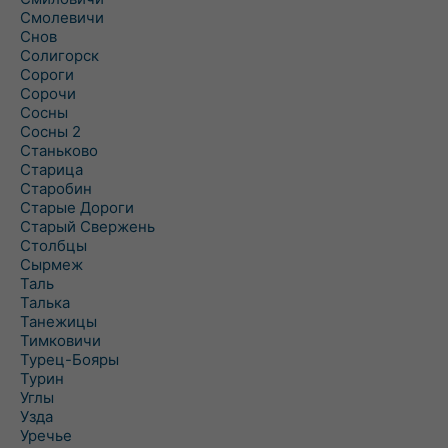
Смолевичи
Снов
Солигорск
Сороги
Сорочи
Сосны
Сосны 2
Станьково
Старица
Старобин
Старые Дороги
Старый Свержень
Столбцы
Сырмеж
Таль
Талька
Танежицы
Тимковичи
Турец-Бояры
Турин
Углы
Узда
Уречье