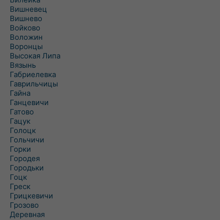
Вишневец
Вишнево
Войково
Воложин
Воронцы
Высокая Липа
Вязынь
Габриелевка
Гаврильчицы
Гайна
Ганцевичи
Гатово
Гацук
Голоцк
Гольчичи
Горки
Городея
Городьки
Гоцк
Греск
Грицкевичи
Грозово
Деревная