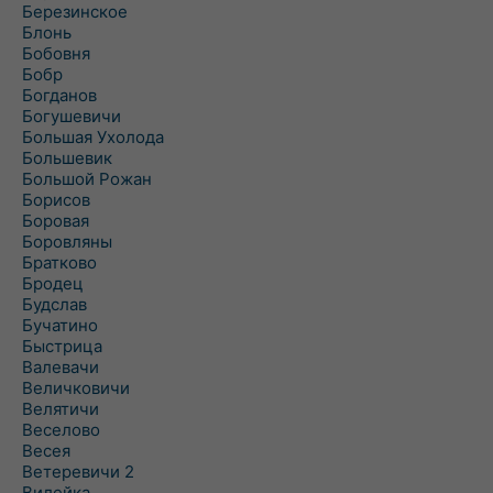
Березинское
Блонь
Бобовня
Бобр
Богданов
Богушевичи
Большая Ухолода
Большевик
Большой Рожан
Борисов
Боровая
Боровляны
Братково
Бродец
Будслав
Бучатино
Быстрица
Валевачи
Величковичи
Велятичи
Веселово
Весея
Ветеревичи 2
Вилейка