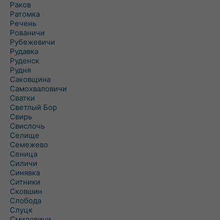
Раков
Ратомка
Речень
Рованичи
Рубежевичи
Рудавка
Руденск
Рудня
Саковщина
Самохваловичи
Сватки
Светлый Бор
Свирь
Свислочь
Селище
Семежево
Сеница
Силичи
Синявка
Ситники
Сковшин
Слобода
Слуцк
Смиловичи