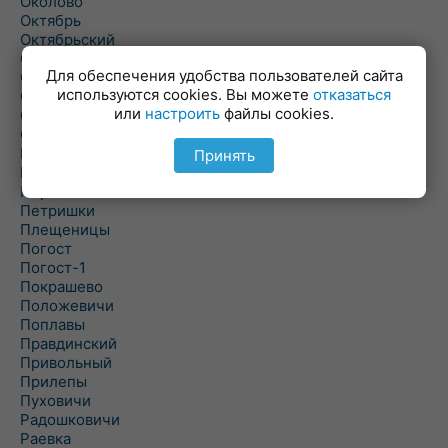
Околово
Октябрь
Октябрьский
Олехновичи
Для обеспечения удобства пользователей сайта
Омговичи
используются cookies. Вы можете
отказаться
Оношки
или
настроить
файлы cookies.
Осовец
Острошицкий Городок
Пасека
Принять
Пастовичи
Першаи
Петришки
Плещеницы
Погост
Погост-1
Покрашево
Положевичи
Поплавы
Правдинский
Привольный
Прилепы
Пуховичи
Радошковичи
Раевка