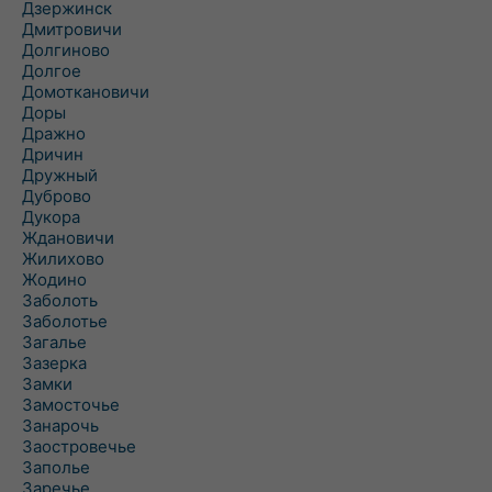
Дзержинск
Дмитровичи
Долгиново
Долгое
Домоткановичи
Доры
Дражно
Дричин
Дружный
Дуброво
Дукора
Ждановичи
Жилихово
Жодино
Заболоть
Заболотье
Загалье
Зазерка
Замки
Замосточье
Занарочь
Заостровечье
Заполье
Заречье