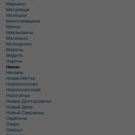
Марьино
Мачулищи
Мелешки
Миколаевщина
Минск
Михановичи
Могильно
Молодечно
Морочь
Мядель
Нарочь
Неман
Несвиж
Новая Метча
Новоколосово
Новополесский
Новоселье
Новые Докторовичи
Новый Двор
Новый Свержень
Оздятичи
Озеро
Озерцо