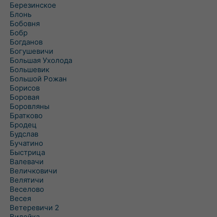
Березинское
Блонь
Бобовня
Бобр
Богданов
Богушевичи
Большая Ухолода
Большевик
Большой Рожан
Борисов
Боровая
Боровляны
Братково
Бродец
Будслав
Бучатино
Быстрица
Валевачи
Величковичи
Велятичи
Веселово
Весея
Ветеревичи 2
Вилейка