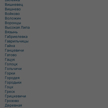
Вишневец
Вишнево
Войково
Воложин
Воронцы
Высокая Липа
Вязынь
Габриелевка
Гаврильчицы
Гайна
Ганцевичи
Гатово
Гацук
Голоцк
Гольчичи
Горки
Городея
Городьки
Гоцк
Греск
Грицкевичи
Грозово
Деревная