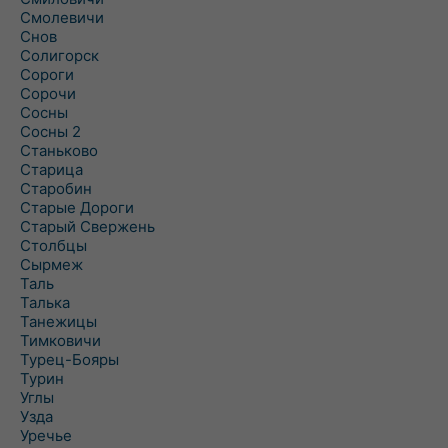
Смолевичи
Снов
Солигорск
Сороги
Сорочи
Сосны
Сосны 2
Станьково
Старица
Старобин
Старые Дороги
Старый Свержень
Столбцы
Сырмеж
Таль
Талька
Танежицы
Тимковичи
Турец-Бояры
Турин
Углы
Узда
Уречье