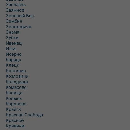
Заславль
Заямное
Зеленый Бор
Зембин
Зеньковичи
Знамя
Зубки
Ивенец
Илья
Исерно
Карацк
Клецк
Княгинин
Козловичи
Колодищи
Комарово
Копище
Копыль
Королево
Крайск
Красная Слобода
Красное
Кривичи