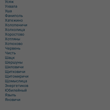
Усяж
Ухвала
Уша
Фаниполь
Хатежино
Холопеничи
Холхолица
Хоростово
Хотляны
Хотюхово
Червень
Чисть
Шацк
Шершуны
Шиловичи
Щитковичи
Щитомиричи
Щомыслица
Энергетиков
Юбилейный
Языль
Яновичи