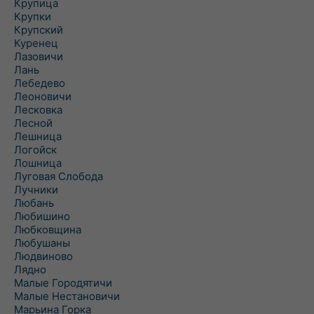
Крупица
Крупки
Крупский
Куренец
Лазовичи
Лань
Лебедево
Леоновичи
Лесковка
Лесной
Лешница
Логойск
Лошница
Луговая Слобода
Лучники
Любань
Любишино
Любковщина
Любушаны
Людвиново
Лядно
Малые Городятичи
Малые Нестановичи
Марьина Горка