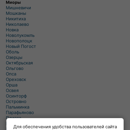
Миоры
Мишневичи
Мошканы
Никитиха
Николаево
Новка
Новолукомль
Новополоцк
Новый Погост
Оболь
Озерцы
Октябрьская
Ольгово
Опса
Ореховск
Орша
Освея
Осинторф
Островно
Пальминка
Парафьяново
Плисса
Повятье
Для обеспечения удобства пользователей сайта
Погоща