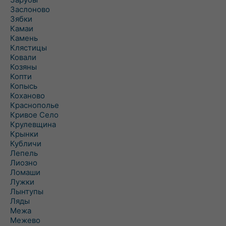
Заслоново
Зябки
Камаи
Камень
Клястицы
Ковали
Козяны
Копти
Копысь
Коханово
Краснополье
Кривое Село
Крулевщина
Крынки
Кубличи
Лепель
Лиозно
Ломаши
Лужки
Лынтупы
Ляды
Межа
Межево