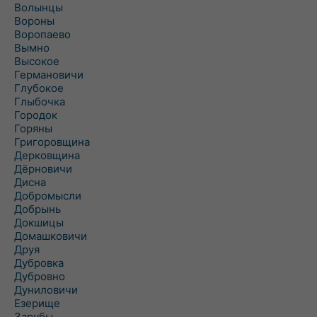
Волынцы
Вороны
Воропаево
Вымно
Высокое
Германовичи
Глубокое
Глыбочка
Городок
Горяны
Григоровщина
Дерковщина
Дёрновичи
Дисна
Добромысли
Добрынь
Докшицы
Домашковичи
Друя
Дубровка
Дубровно
Дуниловичи
Езерище
Зарубы