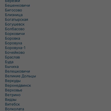
Берёзки
Бешенковичи
Бигосово
Близница
Богатырская
Богушевск
Болбасово
Борковичи
Боровка
Боровуха
Боровуха-1
Бочейково
Браслав
Буда
Бычиха
Велешковичи
Великие Дольцы
Веркуды
Верхнедвинск
Верховье
Ветрино
Видзы
Витебск
Волколата