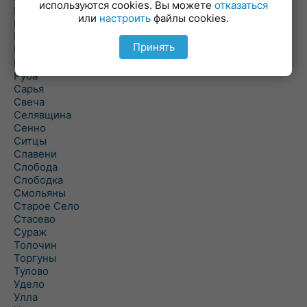
используются cookies. Вы можете
отказаться
Подсвилье
или
настроить
файлы cookies.
Полоцк
Поставы
Принять
Прозороки
Россоны
Руба
Сарья
Свеча
Селявщина
Сенно
Ситцы
Славени
Слобода
Слободка
Смольяны
Старое Село
Стасево
Сураж
Толочин
Торгуны
Тулово
Удело
Улла