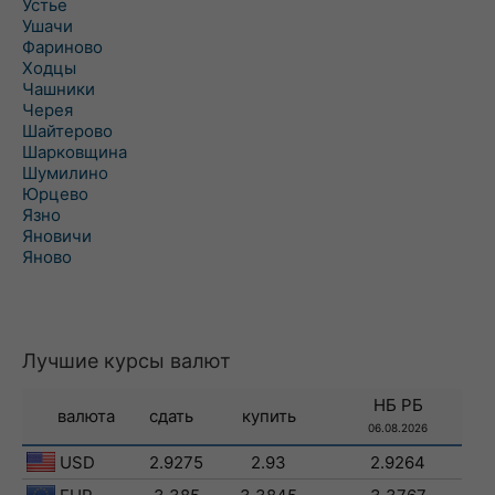
Устье
Ушачи
Фариново
Ходцы
Чашники
Черея
Шайтерово
Шарковщина
Шумилино
Юрцево
Язно
Яновичи
Яново
Лучшие курсы валют
НБ РБ
валюта
сдать
купить
06.08.2026
USD
2.9275
2.93
2.9264