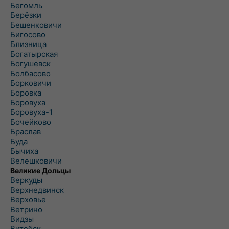
Бегомль
Берёзки
Бешенковичи
Бигосово
Близница
Богатырская
Богушевск
Болбасово
Борковичи
Боровка
Боровуха
Боровуха-1
Бочейково
Браслав
Буда
Бычиха
Велешковичи
Великие Дольцы
Веркуды
Верхнедвинск
Верховье
Ветрино
Видзы
Витебск