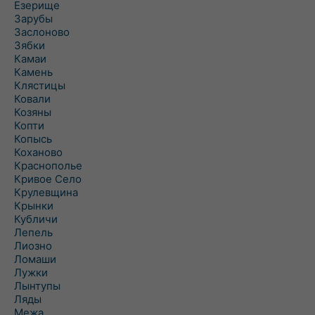
Езерище
Зарубы
Заслоново
Зябки
Камаи
Камень
Клястицы
Ковали
Козяны
Копти
Копысь
Коханово
Краснополье
Кривое Село
Крулевщина
Крынки
Кубличи
Лепель
Лиозно
Ломаши
Лужки
Лынтупы
Ляды
Межа