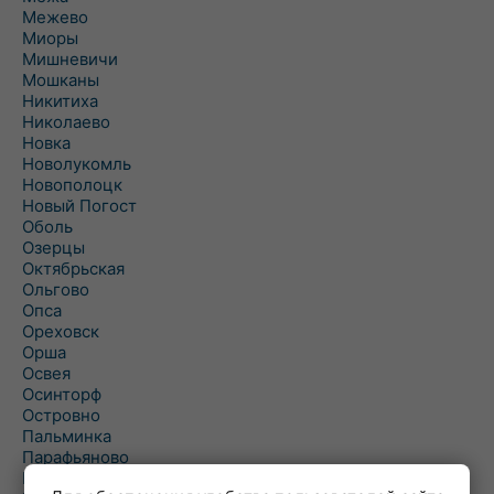
Межево
Миоры
Мишневичи
Мошканы
Никитиха
Николаево
Новка
Новолукомль
Новополоцк
Новый Погост
Оболь
Озерцы
Октябрьская
Ольгово
Опса
Ореховск
Орша
Освея
Осинторф
Островно
Пальминка
Парафьяново
Плисса