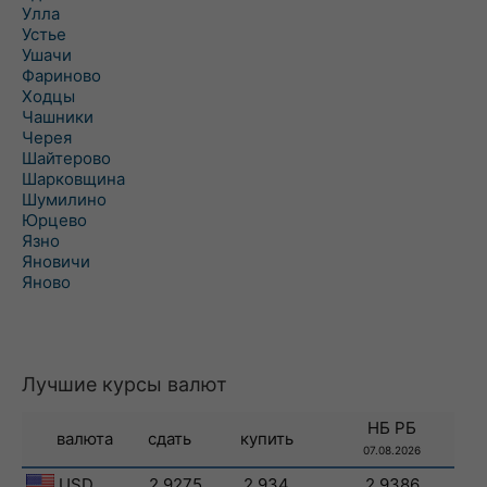
Улла
Устье
Ушачи
Фариново
Ходцы
Чашники
Черея
Шайтерово
Шарковщина
Шумилино
Юрцево
Язно
Яновичи
Яново
Лучшие курсы валют
НБ РБ
валюта
сдать
купить
07.08.2026
USD
2.9275
2.934
2.9386