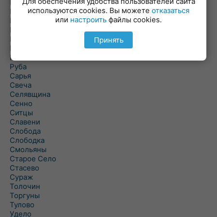
Для обеспечения удобства пользователей сайта
Повятье
используются cookies. Вы можете
отказаться
Погоща
или
настроить
файлы cookies.
Подсвилье
Полоцк
Поставы
Принять
Прозороки
Россоны
Руба
Сарья
Свеча
Селявщина
Сенно
Ситцы
Славени
Слобода
Слободка
Смольяны
Старое Село
Стасево
Сураж
Толочин
Торгуны
Тулово
Удело