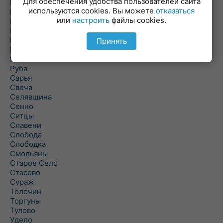
Для обеспечения удобства пользователей сайта
Повятье
используются cookies. Вы можете
отказаться
Погоща
или
настроить
файлы cookies.
Подсвилье
Полоцк
Поставы
Принять
Прозороки
Россоны
Руба
Сарья
Свеча
Селявщина
Сенно
Ситцы
Славени
Слобода
Слободка
Смольяны
Старое Село
Стасево
Сураж
Толочин
Торгуны
Тулово
Удело