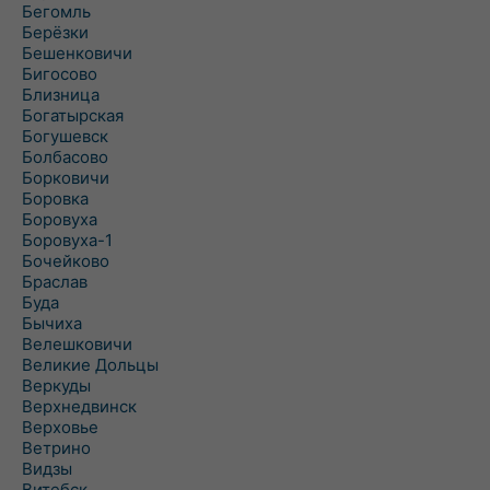
Бегомль
Берёзки
Бешенковичи
Бигосово
Близница
Богатырская
Богушевск
Болбасово
Борковичи
Боровка
Боровуха
Боровуха-1
Бочейково
Браслав
Буда
Бычиха
Велешковичи
Великие Дольцы
Веркуды
Верхнедвинск
Верховье
Ветрино
Видзы
Витебск