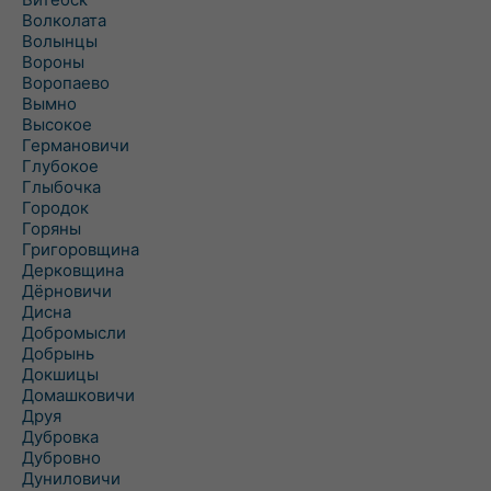
Волколата
Волынцы
Вороны
Воропаево
Вымно
Высокое
Германовичи
Глубокое
Глыбочка
Городок
Горяны
Григоровщина
Дерковщина
Дёрновичи
Дисна
Добромысли
Добрынь
Докшицы
Домашковичи
Друя
Дубровка
Дубровно
Дуниловичи