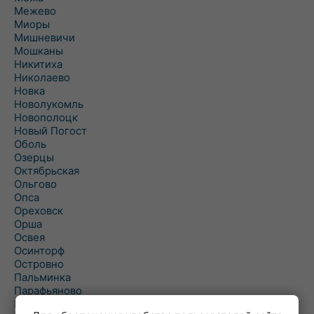
Межево
Миоры
Мишневичи
Мошканы
Никитиха
Николаево
Новка
Новолукомль
Новополоцк
Новый Погост
Оболь
Озерцы
Октябрьская
Ольгово
Опса
Ореховск
Орша
Освея
Осинторф
Островно
Пальминка
Парафьяново
Плисса