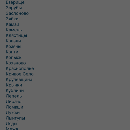
Езерище
Зарубы
Заслоново
Зябки
Камаи
Камень
Клястицы
Ковали
Козяны
Копти
Копысь
Коханово
Краснополье
Кривое Село
Крулевщина
Крынки
Кубличи
Лепель
Лиозно
Ломаши
Лужки
Лынтупы
Ляды
Межа