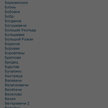
Березинское
Блонь
Бобовня
Бобр
Богданов
Богушевичи
Большая Ухолода
Большевик
Большой Рожан
Борисов
Боровая
Боровляны
Братково
Бродец
Будслав
Бучатино
Быстрица
Валевачи
Величковичи
Велятичи
Веселово
Весея
Ветеревичи 2
Вилейка