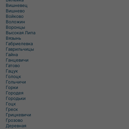
Вишневец
Вишнево
Войково
Воложин
Воронцы
Высокая Липа
Вязынь
Габриелевка
Гаврильчицы
Гайна
Ганцевичи
Гатово
Гацук
Голоцк
Гольчичи
Горки
Городея
Городьки
Гоцк
Греск
Грицкевичи
Грозово
Деревная