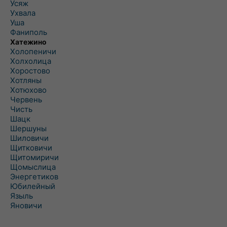
Усяж
Ухвала
Уша
Фаниполь
Хатежино
Холопеничи
Холхолица
Хоростово
Хотляны
Хотюхово
Червень
Чисть
Шацк
Шершуны
Шиловичи
Щитковичи
Щитомиричи
Щомыслица
Энергетиков
Юбилейный
Языль
Яновичи