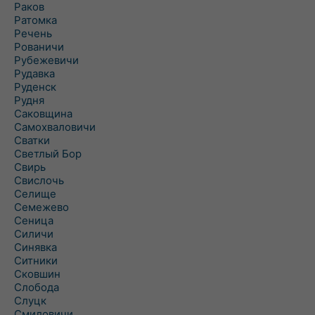
Раков
Ратомка
Речень
Рованичи
Рубежевичи
Рудавка
Руденск
Рудня
Саковщина
Самохваловичи
Сватки
Светлый Бор
Свирь
Свислочь
Селище
Семежево
Сеница
Силичи
Синявка
Ситники
Сковшин
Слобода
Слуцк
Смиловичи