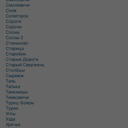
Смолевичи
Снов
Солигорск
Сороги
Сорочи
Сосны
Сосны 2
Станьково
Старица
Старобин
Старые Дороги
Старый Свержень
Столбцы
Сырмеж
Таль
Талька
Танежицы
Тимковичи
Турец-Бояры
Турин
Углы
Узда
Уречье