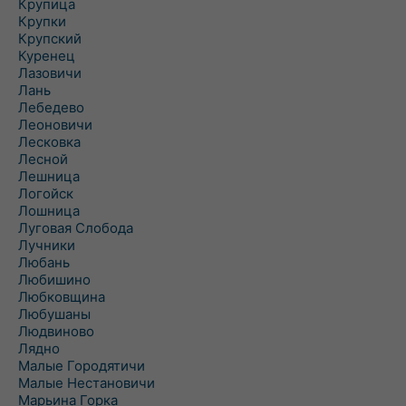
Крупица
Крупки
Крупский
Куренец
Лазовичи
Лань
Лебедево
Леоновичи
Лесковка
Лесной
Лешница
Логойск
Лошница
Луговая Слобода
Лучники
Любань
Любишино
Любковщина
Любушаны
Людвиново
Лядно
Малые Городятичи
Малые Нестановичи
Марьина Горка