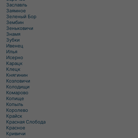
Заславль
Заямное
Зеленый Бор
Зембин
Зеньковичи
Знамя
Зубки
Ивенец
Илья
Исерно
Карацк
Клецк
Княгинин
Козловичи
Колодищи
Комарово
Копище
Копыль
Королево
Крайск
Красная Слобода
Красное
Кривичи