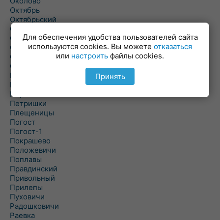
Околово
Октябрь
Октябрьский
Олехновичи
Для обеспечения удобства пользователей сайта
Омговичи
используются cookies. Вы можете
отказаться
Оношки
или
настроить
файлы cookies.
Осовец
Острошицкий Городок
Пасека
Принять
Пастовичи
Першаи
Петришки
Плещеницы
Погост
Погост-1
Покрашево
Положевичи
Поплавы
Правдинский
Привольный
Прилепы
Пуховичи
Радошковичи
Раевка