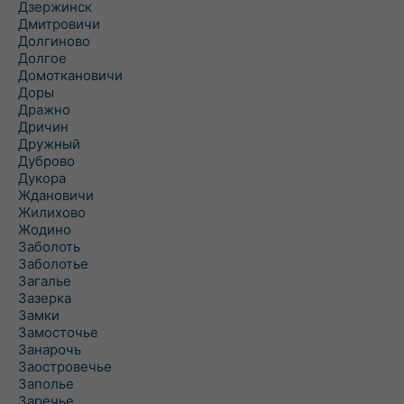
Дзержинск
Дмитровичи
Долгиново
Долгое
Домоткановичи
Доры
Дражно
Дричин
Дружный
Дуброво
Дукора
Ждановичи
Жилихово
Жодино
Заболоть
Заболотье
Загалье
Зазерка
Замки
Замосточье
Занарочь
Заостровечье
Заполье
Заречье