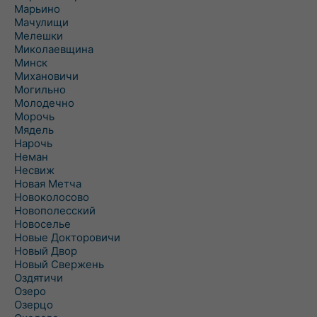
Марьино
Мачулищи
Мелешки
Миколаевщина
Минск
Михановичи
Могильно
Молодечно
Морочь
Мядель
Нарочь
Неман
Несвиж
Новая Метча
Новоколосово
Новополесский
Новоселье
Новые Докторовичи
Новый Двор
Новый Свержень
Оздятичи
Озеро
Озерцо