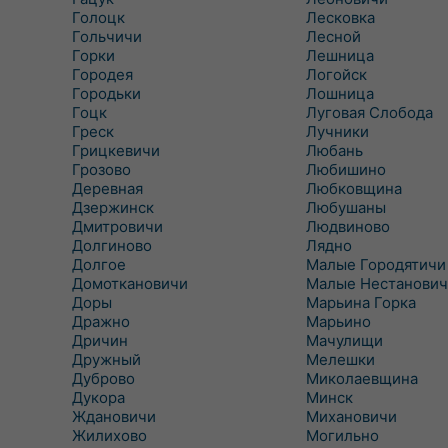
Голоцк
Лесковка
Гольчичи
Лесной
Горки
Лешница
Городея
Логойск
Городьки
Лошница
Гоцк
Луговая Слобода
Греск
Лучники
Грицкевичи
Любань
Грозово
Любишино
Деревная
Любковщина
Дзержинск
Любушаны
Дмитровичи
Людвиново
Долгиново
Лядно
Долгое
Малые Городятичи
Домоткановичи
Малые Нестанович
Доры
Марьина Горка
Дражно
Марьино
Дричин
Мачулищи
Дружный
Мелешки
Дуброво
Миколаевщина
Дукора
Минск
Ждановичи
Михановичи
Жилихово
Могильно