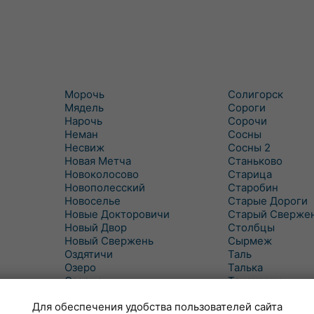
Морочь
Солигорск
Мядель
Сороги
Нарочь
Сорочи
Неман
Сосны
Несвиж
Сосны 2
Новая Метча
Станьково
Новоколосово
Старица
Новополесский
Старобин
Новоселье
Старые Дороги
Новые Докторовичи
Старый Сверже
Новый Двор
Столбцы
Новый Свержень
Сырмеж
Оздятичи
Таль
Озеро
Талька
Озерцо
Танежицы
Околово
Тимковичи
Для обеспечения удобства пользователей сайта
Октябрь
Турец-Бояры