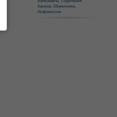
Банкоматы
,
Отделения
банков
,
Обменники
,
Инфокиоски