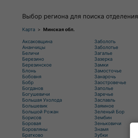
Выбор региона для поиска отделения
Карта
>
Минская обл.
Аксаковщина
Заболоть
Ананчицы
Заболотье
Беличи
Загалье
Березино
Зазерка
Березинское
Замки
Блонь
Замосточье
Бобовня
Занарочь
Бобр
Заостровечье
Богданов
Заполье
Богушевичи
Заречье
Большая Ухолода
Заславль
Большевик
Заямное
Большой Рожан
Зеленый Бор
Борисов
Зембин
Боровая
Зеньковичи
Боровляны
Знамя
Братково
Зубки