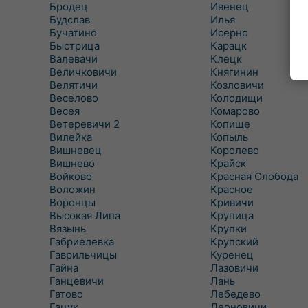
Бродец
Ивенец
Будслав
Илья
Бучатино
Исерно
Быстрица
Карацк
Валевачи
Клецк
Величковичи
Княгинин
Велятичи
Козловичи
Веселово
Колодищи
Весея
Комарово
Ветеревичи 2
Копище
Вилейка
Копыль
Вишневец
Королево
Вишнево
Крайск
Войково
Красная Слобода
Воложин
Красное
Воронцы
Кривичи
Высокая Липа
Крупица
Вязынь
Крупки
Габриелевка
Крупский
Гаврильчицы
Куренец
Гайна
Лазовичи
Ганцевичи
Лань
Гатово
Лебедево
Гацук
Леоновичи