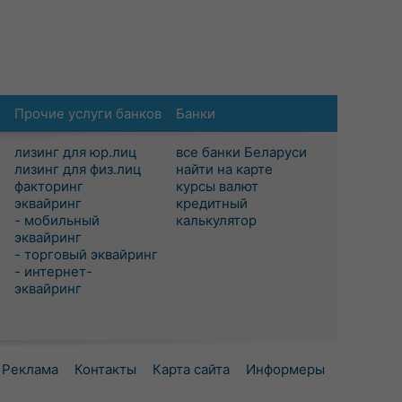
Прочие услуги банков
Банки
лизинг для юр.лиц
все банки Беларуси
лизинг для физ.лиц
найти на карте
факторинг
курсы валют
эквайринг
кредитный
- мобильный
калькулятор
эквайринг
- торговый эквайринг
- интернет-
эквайринг
Реклама
Контакты
Карта сайта
Информеры