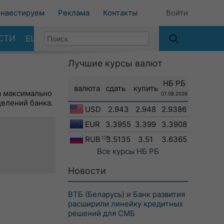
нвестируем
Реклама
Контакты
Войти
СТИ
ЕЩЕ
Лучшие курсы валют
НБ РБ
валюта
сдать
купить
а максимально
07.08.2026
делений банка.
USD
2.943
2.948
2.9386
EUR
3.3955
3.399
3.3908
RUB
100
3.5135
3.51
3.6365
Все курсы
НБ РБ
Новости
ВТБ (Беларусь) и Банк развития
расширили линейку кредитных
решений для СМБ