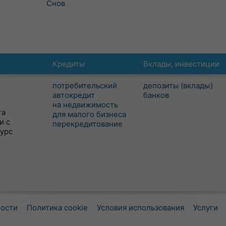
Снов
Кредиты
Вклады, инвестиции
потребительский
депозиты (вклады)
автокредит
банков
на недвижимость
та
для малого бизнеса
и с
перекредитование
сурс
ности
Политика cookie
Условия использования
Услуги