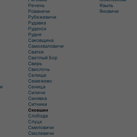
Речень
Языль
Рованичи
Яновичи
Рубежевичи
Рудавка
Руденск
Рудня
Саковщина
Самохваловичи
Сватки
Светлый Бор
Свирь
Свислочь
Селище
Семежево
и
Сеница
Силичи
Синявка
Ситники
Сковшин
Слобода
Слуцк
Смиловичи
Смолевичи