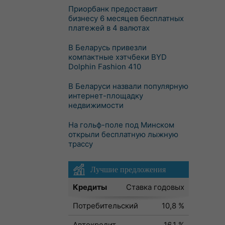
Приорбанк предоставит
бизнесу 6 месяцев бесплатных
платежей в 4 валютах
В Беларусь привезли
компактные хэтчбеки BYD
Dolphin Fashion 410
В Беларуси назвали популярную
интернет-площадку
недвижимости
На гольф-поле под Минском
открыли бесплатную лыжную
трассу
Лучшие предложения
Кредиты
Ставка годовых
Потребительский
10,8 %
Автокредит
16,1 %