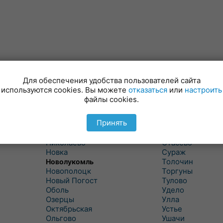
Лынтупы
Селявщина
Ляды
Сенно
Для обеспечения удобства пользователей сайта
Межа
Ситцы
используются cookies. Вы можете
отказаться
или
настроить
Межево
Славени
файлы cookies.
Миоры
Слобода
Мишневичи
Слободка
Принять
Мошканы
Смольяны
Никитиха
Старое Село
Николаево
Стасево
Новка
Сураж
Толочин
Новолукомль
Новополоцк
Торгуны
Новый Погост
Тулово
Оболь
Удело
Озерцы
Улла
Октябрьская
Устье
Ольгово
Ушачи