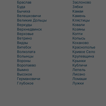
Браслав
Заслоново
Буда
Зябки
Бычиха
Камаи
Велешковичи
Камень
Великие Дольцы
Клястицы
Веркуды
Ковали
Верхнедвинск
Козяны
Верховье
Копти
Ветрино
Копысь
Видзы
Коханово
Витебск
Краснополье
Волколата
Кривое Село
Волынцы
Крулевщина
Вороны
Крынки
Воропаево
Кубличи
Вымно
Лепель
Высокое
Лиозно
Германовичи
Ломаши
Глубокое
Лужки