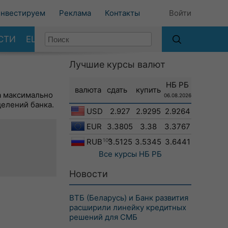
нвестируем
Реклама
Контакты
Войти
СТИ
ЕЩЕ
Лучшие курсы валют
НБ РБ
валюта
сдать
купить
а максимально
06.08.2026
делений банка.
USD
2.927
2.9295
2.9264
EUR
3.3805
3.38
3.3767
RUB
100
3.5125
3.5345
3.6441
Все курсы
НБ РБ
Новости
ВТБ (Беларусь) и Банк развития
расширили линейку кредитных
решений для СМБ