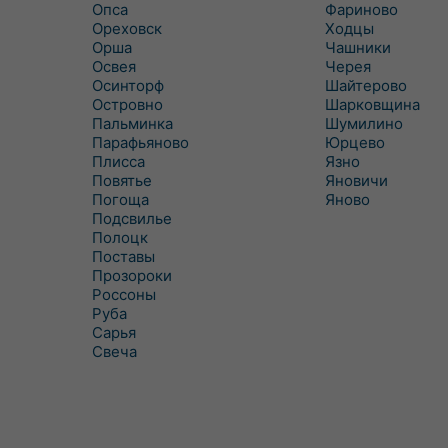
Опса
Фариново
Ореховск
Ходцы
Орша
Чашники
Освея
Черея
Осинторф
Шайтерово
Островно
Шарковщина
Пальминка
Шумилино
Парафьяново
Юрцево
Плисса
Язно
Повятье
Яновичи
Погоща
Яново
Подсвилье
Полоцк
Поставы
Прозороки
Россоны
Руба
Сарья
Свеча