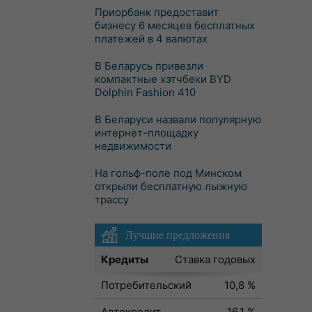
Приорбанк предоставит
бизнесу 6 месяцев бесплатных
платежей в 4 валютах
В Беларусь привезли
компактные хэтчбеки BYD
Dolphin Fashion 410
В Беларуси назвали популярную
интернет-площадку
недвижимости
На гольф-поле под Минском
открыли бесплатную лыжную
трассу
Лучшие предложения
Кредиты
Ставка годовых
Потребительский
10,8 %
Автокредит
16,1 %