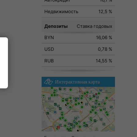
Недвижимость
12,5 %
Депозиты
Ставка годовых
BYN
16,06 %
USD
0,78 %
RUB
14,55 %
Интерактивная карта