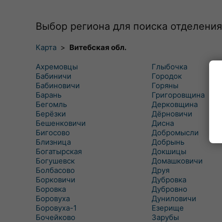
Выбор региона для поиска отделения
Карта
>
Витебская обл.
Ахремовцы
Глыбочка
Бабиничи
Городок
Бабиновичи
Горяны
Барань
Григоровщина
Бегомль
Дерковщина
Берёзки
Дёрновичи
Бешенковичи
Дисна
Бигосово
Добромысли
Близница
Добрынь
Богатырская
Докшицы
Богушевск
Домашковичи
Болбасово
Друя
Борковичи
Дубровка
Боровка
Дубровно
Боровуха
Дуниловичи
Боровуха-1
Езерище
Бочейково
Зарубы