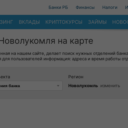
Банки РБ
Финансы
Налоги
И
ЗИНГ
ВКЛАДЫ
КРИПТОКУРСЫ
ЗАЙМЫ
НОВО
Новолукомля на карте
енная на нашем сайте, делает поиск нужных отделений банк
 для пользователей информация: адреса и время работы от
ъекта
Регион
Новолукомль
изменить