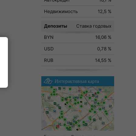
Недвижимость
12,5 %
Депозиты
Ставка годовых
BYN
16,06 %
USD
0,78 %
RUB
14,55 %
Интерактивная карта