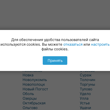
Лынтупы
Селявщина
Ляды
Сенно
Для обеспечения удобства пользователей сайта
Межа
Ситцы
используются cookies. Вы можете
отказаться
или
настроить
Межево
Славени
файлы cookies.
Миоры
Слобода
Мишневичи
Слободка
Принять
Мошканы
Смольяны
Никитиха
Старое Село
Николаево
Стасево
Новка
Сураж
Новолукомль
Толочин
Новополоцк
Торгуны
Новый Погост
Тулово
Оболь
Удело
Озерцы
Улла
Октябрьская
Устье
Ольгово
Ушачи