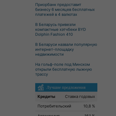
Приорбанк предоставит
бизнесу 6 месяцев бесплатных
платежей в 4 валютах
В Беларусь привезли
компактные хэтчбеки BYD
Dolphin Fashion 410
В Беларуси назвали популярную
интернет-площадку
недвижимости
На гольф-поле под Минском
открыли бесплатную лыжную
трассу
Лучшие предложения
Кредиты
Ставка годовых
Потребительский
10,8 %
Автокредит
16,1 %