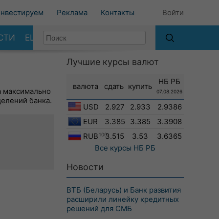
нвестируем
Реклама
Контакты
Войти
СТИ
ЕЩЕ
Лучшие курсы валют
НБ РБ
валюта
сдать
купить
а максимально
07.08.2026
делений банка.
USD
2.927
2.933
2.9386
EUR
3.385
3.385
3.3908
RUB
100
3.515
3.53
3.6365
Все курсы
НБ РБ
Новости
ВТБ (Беларусь) и Банк развития
расширили линейку кредитных
решений для СМБ