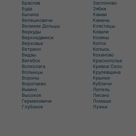
Браслав
Заслоново
Буда
Зябки
Бычиха
Камаи
Велешковичи
Камень
Великие Дольцы
Клястицы
Веркуды
Ковали
Верхнедвинск
Козяны
Верховье
Копти
Ветрино
Копысь
Видзы
Коханово
Витебск
Краснополье
Волколата
Кривое Село
Волынцы
Крулевщина
Вороны
Крынки
Воропаево
Кубличи
Вымно
Лепель
Высокое
Лиозно
Германовичи
Ломаши
Глубокое
Лужки