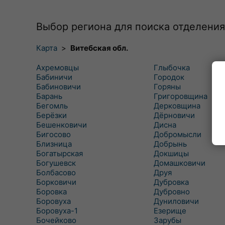
Выбор региона для поиска отделения
Карта
>
Витебская обл.
Ахремовцы
Глыбочка
Бабиничи
Городок
Бабиновичи
Горяны
Барань
Григоровщина
Бегомль
Дерковщина
Берёзки
Дёрновичи
Бешенковичи
Дисна
Бигосово
Добромысли
Близница
Добрынь
Богатырская
Докшицы
Богушевск
Домашковичи
Болбасово
Друя
Борковичи
Дубровка
Боровка
Дубровно
Боровуха
Дуниловичи
Боровуха-1
Езерище
Бочейково
Зарубы