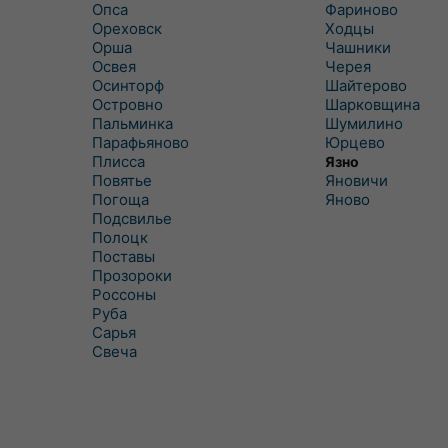
Опса
Фариново
Ореховск
Ходцы
Орша
Чашники
Освея
Черея
Осинторф
Шайтерово
Островно
Шарковщина
Пальминка
Шумилино
Парафьяново
Юрцево
Плисса
Язно
Повятье
Яновичи
Погоща
Яново
Подсвилье
Полоцк
Поставы
Прозороки
Россоны
Руба
Сарья
Свеча