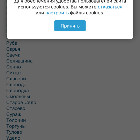
Для обеспечения удобства пользователей сайта
Повятье
используются cookies. Вы можете
отказаться
Погоща
или
настроить
файлы cookies.
Подсвилье
Полоцк
Поставы
Принять
Прозороки
Россоны
Руба
Сарья
Свеча
Селявщина
Сенно
Ситцы
Славени
Слобода
Слободка
Смольяны
Старое Село
Стасево
Сураж
Толочин
Торгуны
Тулово
Удело