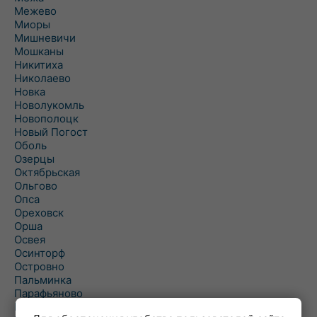
Межево
Миоры
Мишневичи
Мошканы
Никитиха
Николаево
Новка
Новолукомль
Новополоцк
Новый Погост
Оболь
Озерцы
Октябрьская
Ольгово
Опса
Ореховск
Орша
Освея
Осинторф
Островно
Пальминка
Парафьяново
Плисса