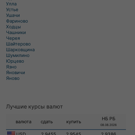
Улла
Устье
Ушачи
Фариново
Ходцы
Чашники
Черея
Шайтерово
Шарковщина
Шумилино
Юрцево
Язно
Яновичи
Яново
Лучшие курсы валют
НБ РБ
валюта
сдать
купить
08.08.2026
USD
2.9455
2.9545
2.9386