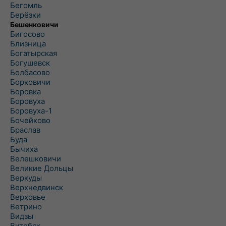
Бегомль
Берёзки
Бешенковичи
Бигосово
Близница
Богатырская
Богушевск
Болбасово
Борковичи
Боровка
Боровуха
Боровуха-1
Бочейково
Браслав
Буда
Бычиха
Велешковичи
Великие Дольцы
Веркуды
Верхнедвинск
Верховье
Ветрино
Видзы
Витебск