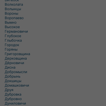
Волколата
Волынцы
Вороны
Воропаево
Вымно
Высокое
Германовичи
Глубокое
Глыбочка
Городок
Горяны
Григоровщина
Дерковщина
Дёрновичи
Дисна
Добромысли
Добрынь
Докшицы
Домашковичи
Друя
Дубровка
Дубровно
Дуниловичи