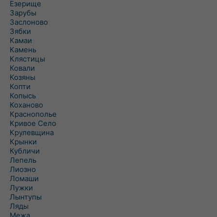
Езерище
Зарубы
Заслоново
Зябки
Камаи
Камень
Клястицы
Ковали
Козяны
Копти
Копысь
Коханово
Краснополье
Кривое Село
Крулевщина
Крынки
Кубличи
Лепель
Лиозно
Ломаши
Лужки
Лынтупы
Ляды
Межа