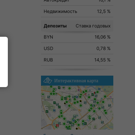
Недвижимость
12,5 %
Депозиты
Ставка годовых
BYN
16,06 %
USD
0,78 %
RUB
14,55 %
Интерактивная карта