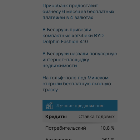
Приорбанк предоставит
бизнесу 6 месяцев бесплатных
платежей в 4 валютах
В Беларусь привезли
компактные хэтчбеки BYD
Dolphin Fashion 410
В Беларуси назвали популярную
интернет-площадку
недвижимости
На гольф-поле под Минском
открыли бесплатную лыжную
трассу
Лучшие предложения
Кредиты
Ставка годовых
Потребительский
10,8 %
Автокредит
16,1 %