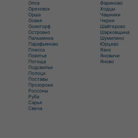
Опса
Фариново
Ореховск
Ходцы
Орша
Чашники
Освея
Черея
Осинторф
Шайтерово
Островно
Шарковщина
Пальминка
Шумилино
Парафьяново
Юрцево
Плисса
Язно
Повятье
Яновичи
Погоща
Яново
Подсвилье
Полоцк
Поставы
Прозороки
Россоны
Руба
Сарья
Свеча