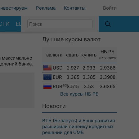
нвестируем
Реклама
Контакты
Войти
СТИ
ЕЩЕ
Лучшие курсы валют
НБ РБ
валюта
сдать
купить
а максимально
07.08.2026
делений банка.
USD
2.927
2.933
2.9386
EUR
3.385
3.385
3.3908
RUB
100
3.515
3.53
3.6365
Все курсы
НБ РБ
Новости
ВТБ (Беларусь) и Банк развития
расширили линейку кредитных
решений для СМБ