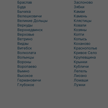
Браслав
Заслоново
Буда
Зябки
Бычиха
Камаи
Велешковичи
Камень
Великие Дольцы
Клястицы
Веркуды
Ковали
Верхнедвинск
Козяны
Верховье
Копти
Ветрино
Копысь
Видзы
Коханово
Витебск
Краснополье
Волколата
Кривое Село
Волынцы
Крулевщина
Вороны
Крынки
Воропаево
Кубличи
Вымно
Лепель
Высокое
Лиозно
Германовичи
Ломаши
Глубокое
Лужки