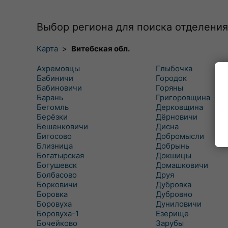
Выбор региона для поиска отделения
Карта
>
Витебская обл.
Ахремовцы
Глыбочка
Бабиничи
Городок
Бабиновичи
Горяны
Барань
Григоровщина
Бегомль
Дерковщина
Берёзки
Дёрновичи
Бешенковичи
Дисна
Бигосово
Добромысли
Близница
Добрынь
Богатырская
Докшицы
Богушевск
Домашковичи
Болбасово
Друя
Борковичи
Дубровка
Боровка
Дубровно
Боровуха
Дуниловичи
Боровуха-1
Езерище
Бочейково
Зарубы