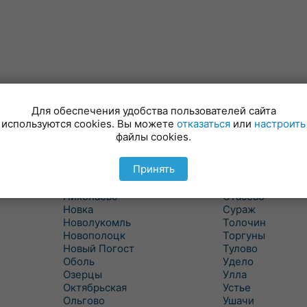
Лынтупы
Селявщина
Сенно
Ляды
Для обеспечения удобства пользователей сайта
Межа
Ситцы
используются cookies. Вы можете
отказаться
или
настроить
Межево
Славени
файлы cookies.
Миоры
Слобода
Мишневичи
Слободка
Принять
Мошканы
Смольяны
Никитиха
Старое Село
Николаево
Стасево
Новка
Сураж
Новолукомль
Толочин
Новополоцк
Торгуны
Новый Погост
Тулово
Оболь
Удело
Озерцы
Улла
Октябрьская
Устье
Ольгово
Ушачи