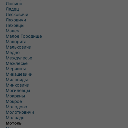
Люсино
Лядец
Лясковичи
Ляховичи
Ляховцы
Малеч
Малое Городище
Малорита
Мальковичи
Медно
Междулесье
Межлесье
Мерчицы
Микашевичи
Миловиды
Минковичи
Могилёвцы
Мокраны
Мокрое
Молодово
Молотковичи
Молчадь
Мотоль