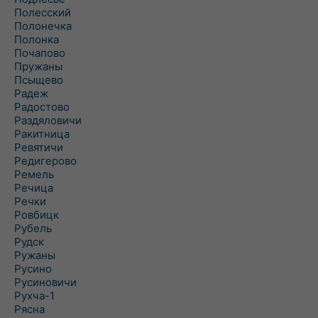
Полесский
Полонечка
Полонка
Почапово
Пружаны
Псыщево
Радеж
Радостово
Раздяловичи
Ракитница
Ревятичи
Редигерово
Ремель
Речица
Речки
Ровбицк
Рубель
Рудск
Ружаны
Русино
Русиновичи
Рухча-1
Рясна