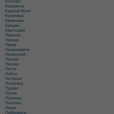
Коссово
Кошевичи
Красная Воля
Кривляны
Кривошин
Крошин
Крытышин
Ланская
Ласицк
Лахва
Лемешевичи
Ленинский
Лесная
Линово
Липск
Лобча
Логишин
Лопатино
Луково
Лунин
Лунинец
Лысково
Лыще
Любищицы