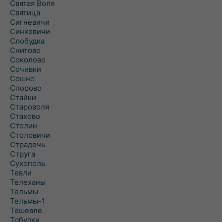
Святая Воля
Святица
Сигневичи
Синкевичи
Слобудка
Снитово
Соколово
Сочивки
Сошно
Спорово
Стайки
Староволя
Стахово
Столин
Столовичи
Страдечь
Струга
Сухополь
Тевли
Телеханы
Тельмы
Тельмы-1
Тешевле
Тобулки