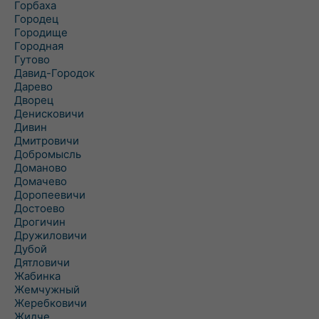
Горбаха
Городец
Городище
Городная
Гутово
Давид-Городок
Дарево
Дворец
Денисковичи
Дивин
Дмитровичи
Добромысль
Доманово
Домачево
Доропеевичи
Достоево
Дрогичин
Дружиловичи
Дубой
Дятловичи
Жабинка
Жемчужный
Жеребковичи
Жидче