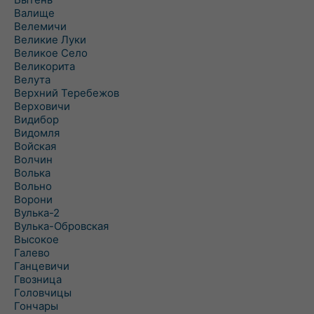
Валище
Велемичи
Великие Луки
Великое Село
Великорита
Велута
Верхний Теребежов
Верховичи
Видибор
Видомля
Войская
Волчин
Волька
Вольно
Ворони
Вулька-2
Вулька-Обровская
Высокое
Галево
Ганцевичи
Гвозница
Головчицы
Гончары