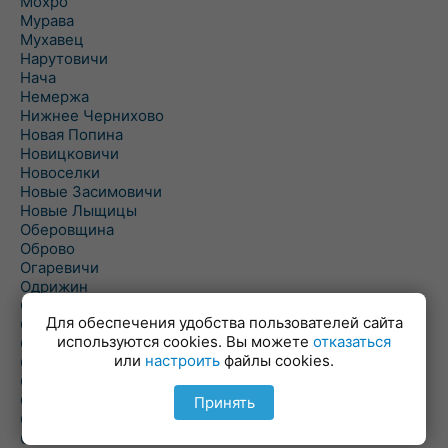
Мохро
Мурава
Мухавец
Нарутовичи
Нача
Немержа
Нижнее Чернихово
Новая Попина
Новицковичи
Новоселки
Новые Засимовичи
Новые Лыщицы
Оберовщина
Оброво
Огаревичи
Одрижин
Оздамичи
Для обеспечения удобства пользователей сайта
Озяты
используются cookies. Вы можете
отказаться
Олтуш
или
настроить
файлы cookies.
Ольманы
Ольпень
Ольшаны
Принять
Омельная
Ополь