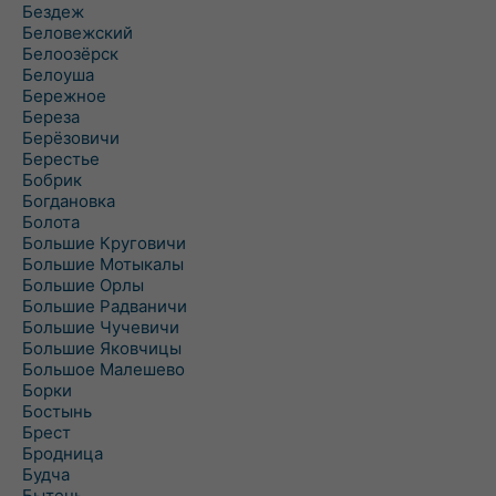
Бездеж
Беловежский
Белоозёрск
Белоуша
Бережное
Береза
Берёзовичи
Берестье
Бобрик
Богдановка
Болота
Большие Круговичи
Большие Мотыкалы
Большие Орлы
Большие Радваничи
Большие Чучевичи
Большие Яковчицы
Большое Малешево
Борки
Бостынь
Брест
Бродница
Будча
Бытень