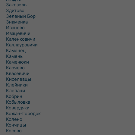
Закозель
Здитово
Зеленый Бор
Знаменка
Иваново
Ивацевичи
Каленковичи
Каллауровичи
Каменец
Камень
Каменюки
Карчево
Квасевичи
Киселевцы
Клейники
Клепачи
Кобрин
Кобыловка
Ковердяки
Кожан-Городок
Колено
Кончицы
Косово