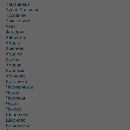
Томашовка
Турна Большая
Туховичи
Тышковичи
Утес
Федоры
Хабовичи
Хидры
Хмелево
Ходосы
Хомск
Хорева
Хоромск
Хотислав
Хотыничи
Чернавчицы
Черни
Черняны
Чудин
Чухово
Шерешево
Щерчово
Яечковичи