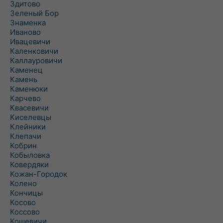
Здитово
Зеленый Бор
Знаменка
Иваново
Ивацевичи
Каленковичи
Каллауровичи
Каменец
Камень
Каменюки
Карчево
Квасевичи
Киселевцы
Клейники
Клепачи
Кобрин
Кобыловка
Ковердяки
Кожан-Городок
Колено
Кончицы
Косово
Коссово
Кошевичи