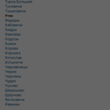
Турна Большая
Туховичи
Тышковичи
Утес
Федоры
Хабовичи
Хидры
Хмелево
Ходосы
Хомск
Хорева
Хоромск
Хотислав
Хотыничи
Чернавчицы
Черни
Черняны
Чудин
Чухово
Шерешево
Щерчово
Яечковичи
Язвинки