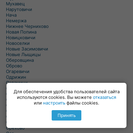
Мухавец
Нарутовичи
Нача
Немержа
Нижнее Чернихово
Новая Попина
Новицковичи
Новоселки
Новые Засимовичи
Новые Лыщицы
Оберовщина
Оброво
Огаревичи
Одрижин
Оздамичи
Озяты
Для обеспечения удобства пользователей сайта
Олтуш
используются cookies. Вы можете
отказаться
Ольманы
или
настроить
файлы cookies.
Ольпень
Ольшаны
Принять
Омельная
Ополь
Орехово