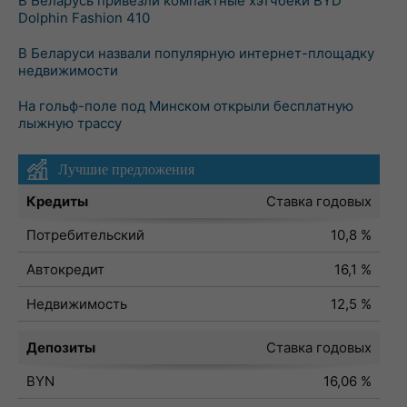
В Беларусь привезли компактные хэтчбеки BYD
Dolphin Fashion 410
В Беларуси назвали популярную интернет-площадку
недвижимости
На гольф-поле под Минском открыли бесплатную
лыжную трассу
Лучшие предложения
Кредиты
Ставка годовых
Потребительский
10,8 %
Автокредит
16,1 %
Недвижимость
12,5 %
Депозиты
Ставка годовых
BYN
16,06 %