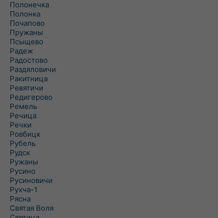
Полонечка
Полонка
Почапово
Пружаны
Псыщево
Радеж
Радостово
Раздяловичи
Ракитница
Ревятичи
Редигерово
Ремель
Речица
Речки
Ровбицк
Рубель
Рудск
Ружаны
Русино
Русиновичи
Рухча-1
Рясна
Святая Воля
Святица