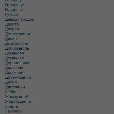
Городище
Городная
Гутово
Давид-Городок
Дарево
Дворец
Денисковичи
Дивин
Дмитровичи
Добромысль
Доманово
Домачево
Доропеевичи
Достоево
Дрогичин
Дружиловичи
Дубой
Дятловичи
Жабинка
Жемчужный
Жеребковичи
Жидче
Закозель