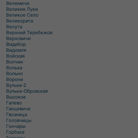
Велемичи
Великие Луки
Великое Село
Великорита
Велута
Верхний Теребежов
Верховичи
Видибор
Видомля
Войская
Волчин
Волька
Вольно
Ворони
Вулька-2
Вулька-Обровская
Высокое
Галево
Ганцевичи
Гвозница
Головчицы
Гончары
Горбаха
Городец