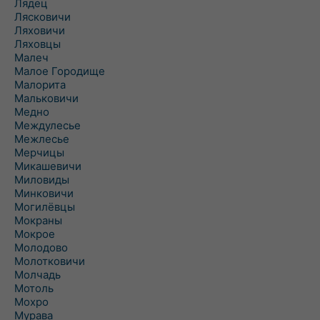
Лядец
Лясковичи
Ляховичи
Ляховцы
Малеч
Малое Городище
Малорита
Мальковичи
Медно
Междулесье
Межлесье
Мерчицы
Микашевичи
Миловиды
Минковичи
Могилёвцы
Мокраны
Мокрое
Молодово
Молотковичи
Молчадь
Мотоль
Мохро
Мурава