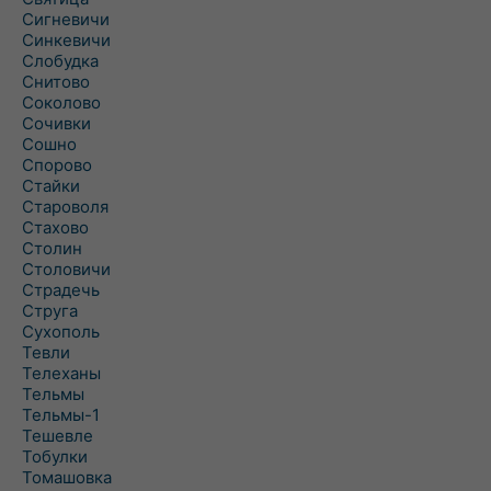
Сигневичи
Синкевичи
Слобудка
Снитово
Соколово
Сочивки
Сошно
Спорово
Стайки
Староволя
Стахово
Столин
Столовичи
Страдечь
Струга
Сухополь
Тевли
Телеханы
Тельмы
Тельмы-1
Тешевле
Тобулки
Томашовка