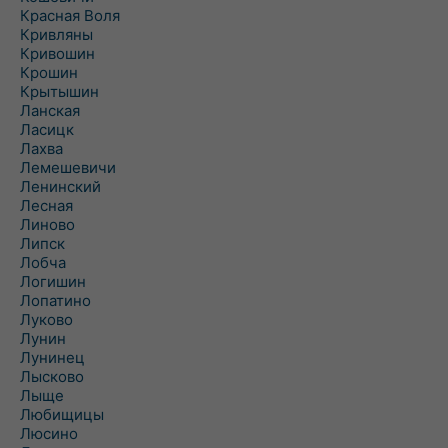
Красная Воля
Кривляны
Кривошин
Крошин
Крытышин
Ланская
Ласицк
Лахва
Лемешевичи
Ленинский
Лесная
Линово
Липск
Лобча
Логишин
Лопатино
Луково
Лунин
Лунинец
Лысково
Лыще
Любищицы
Люсино