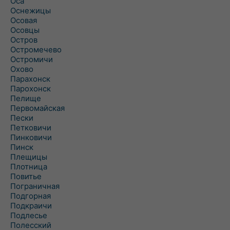
Оса
Оснежицы
Осовая
Осовцы
Остров
Остромечево
Остромичи
Охово
Парахонск
Парохонск
Пелище
Первомайская
Пески
Петковичи
Пинковичи
Пинск
Плещицы
Плотница
Повитье
Пограничная
Подгорная
Подкраичи
Подлесье
Полесский