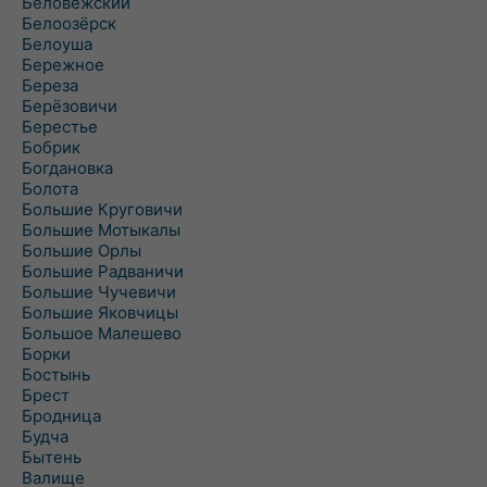
Беловежский
Белоозёрск
Белоуша
Бережное
Береза
Берёзовичи
Берестье
Бобрик
Богдановка
Болота
Большие Круговичи
Большие Мотыкалы
Большие Орлы
Большие Радваничи
Большие Чучевичи
Большие Яковчицы
Большое Малешево
Борки
Бостынь
Брест
Бродница
Будча
Бытень
Валище