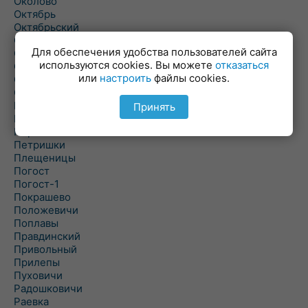
Околово
Октябрь
Октябрьский
Олехновичи
Для обеспечения удобства пользователей сайта
Омговичи
используются cookies. Вы можете
отказаться
Оношки
или
настроить
файлы cookies.
Осовец
Острошицкий Городок
Пасека
Принять
Пастовичи
Першаи
Петришки
Плещеницы
Погост
Погост-1
Покрашево
Положевичи
Поплавы
Правдинский
Привольный
Прилепы
Пуховичи
Радошковичи
Раевка