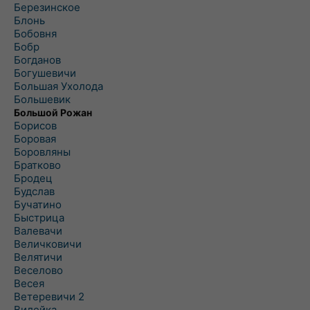
Березинское
Блонь
Бобовня
Бобр
Богданов
Богушевичи
Большая Ухолода
Большевик
Большой Рожан
Борисов
Боровая
Боровляны
Братково
Бродец
Будслав
Бучатино
Быстрица
Валевачи
Величковичи
Велятичи
Веселово
Весея
Ветеревичи 2
Вилейка