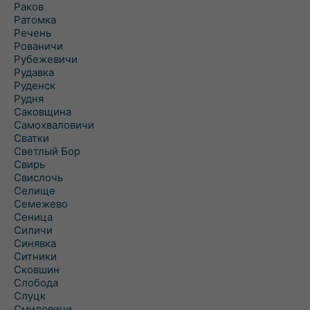
Раков
Ратомка
Речень
Рованичи
Рубежевичи
Рудавка
Руденск
Рудня
Саковщина
Самохваловичи
Сватки
Светлый Бор
Свирь
Свислочь
Селище
Семежево
Сеница
Силичи
Синявка
Ситники
Сковшин
Слобода
Слуцк
Смиловичи