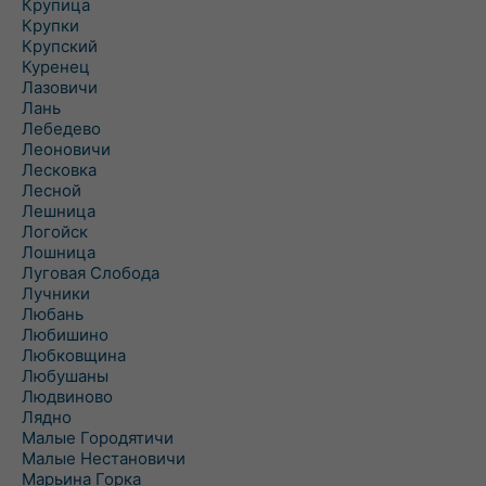
Крупица
Крупки
Крупский
Куренец
Лазовичи
Лань
Лебедево
Леоновичи
Лесковка
Лесной
Лешница
Логойск
Лошница
Луговая Слобода
Лучники
Любань
Любишино
Любковщина
Любушаны
Людвиново
Лядно
Малые Городятичи
Малые Нестановичи
Марьина Горка