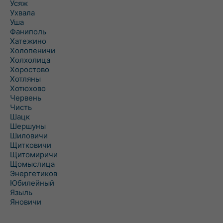
Усяж
Ухвала
Уша
Фаниполь
Хатежино
Холопеничи
Холхолица
Хоростово
Хотляны
Хотюхово
Червень
Чисть
Шацк
Шершуны
Шиловичи
Щитковичи
Щитомиричи
Щомыслица
Энергетиков
Юбилейный
Языль
Яновичи