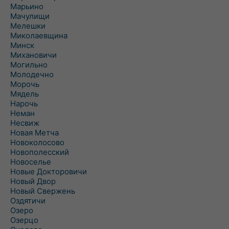
Марьино
Мачулищи
Мелешки
Миколаевщина
Минск
Михановичи
Могильно
Молодечно
Морочь
Мядель
Нарочь
Неман
Несвиж
Новая Метча
Новоколосово
Новополесский
Новоселье
Новые Докторовичи
Новый Двор
Новый Свержень
Оздятичи
Озеро
Озерцо