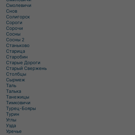
Смолевичи
Снов
Солигорск
Сороги
Сорочи
Сосны
Сосны 2
Станьково
Старица
Старобин
Старые Дороги
Старый Свержень
Столбцы
Сырмеж
Таль
Талька
Танежицы
Тимковичи
Турец-Бояры
Турин
Углы
Узда
Уречье