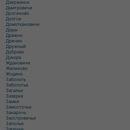
Дзержинск
Дмитровичи
Долгиново
Долгое
Домоткановичи
Доры
Дражно
Дричин
Дружный
Дуброво
Дукора
Ждановичи
Жилихово
Жодино
Заболоть
Заболотье
Загалье
Зазерка
Замки
Замосточье
Занарочь
Заостровечье
Заполье
Заречье