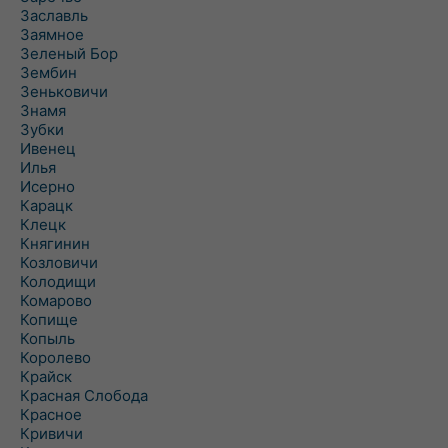
Заславль
Заямное
Зеленый Бор
Зембин
Зеньковичи
Знамя
Зубки
Ивенец
Илья
Исерно
Карацк
Клецк
Княгинин
Козловичи
Колодищи
Комарово
Копище
Копыль
Королево
Крайск
Красная Слобода
Красное
Кривичи