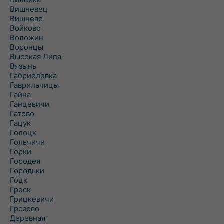
Вишневец
Вишнево
Войково
Воложин
Воронцы
Высокая Липа
Вязынь
Габриелевка
Гаврильчицы
Гайна
Ганцевичи
Гатово
Гацук
Голоцк
Гольчичи
Горки
Городея
Городьки
Гоцк
Греск
Грицкевичи
Грозово
Деревная