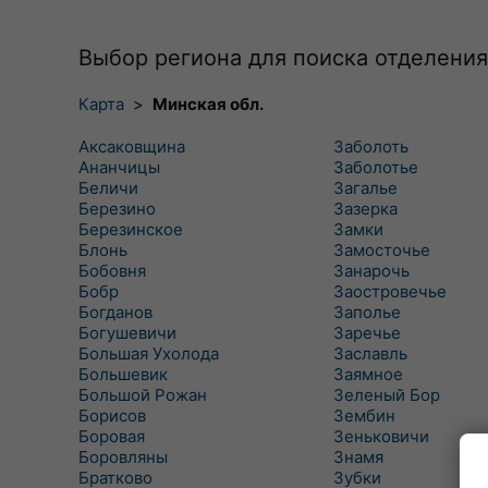
Выбор региона для поиска отделения
Карта
>
Минская обл.
Аксаковщина
Заболоть
Ананчицы
Заболотье
Беличи
Загалье
Березино
Зазерка
Березинское
Замки
Блонь
Замосточье
Бобовня
Занарочь
Бобр
Заостровечье
Богданов
Заполье
Богушевичи
Заречье
Большая Ухолода
Заславль
Большевик
Заямное
Большой Рожан
Зеленый Бор
Борисов
Зембин
Боровая
Зеньковичи
Боровляны
Знамя
Братково
Зубки