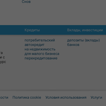
Снов
Кредиты
Вклады, инвестиции
потребительский
депозиты (вклады)
автокредит
банков
на недвижимость
та
для малого бизнеса
и с
перекредитование
сурс
ности
Политика cookie
Условия использования
Услуги