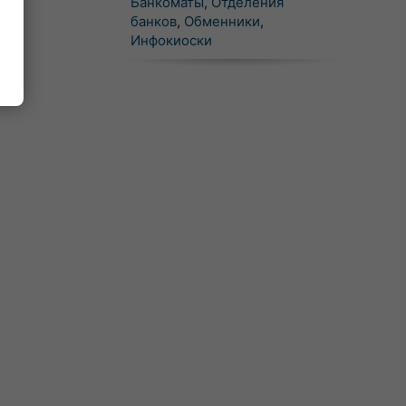
Банкоматы
,
Отделения
банков
,
Обменники
,
Инфокиоски