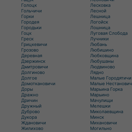
Голоцк
Лесковка
Гольчичи
Лесной
Горки
Лешница
Городея
Логойск
Городьки
Лошница
Гоцк
Луговая Слобода
Греск
Лучники
Грицкевичи
Любань
Грозово
Любишино
Деревная
Любковщина
Дзержинск
Любушаны
Дмитровичи
Людвиново
Долгиново
Лядно
Долгое
Малые Городятичи
Домоткановичи
Малые Нестанович
Доры
Марьина Горка
Дражно
Марьино
Дричин
Мачулищи
Дружный
Мелешки
Дуброво
Миколаевщина
Дукора
Минск
Ждановичи
Михановичи
Жилихово
Могильно