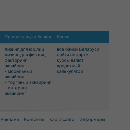
Прочие услуги банков
Банки
лизинг для юр.лиц
все банки Беларуси
лизинг для физ.лиц
найти на карте
факторинг
курсы валют
эквайринг
кредитный
- мобильный
калькулятор
эквайринг
- торговый эквайринг
- интернет-
эквайринг
Реклама
Контакты
Карта сайта
Информеры