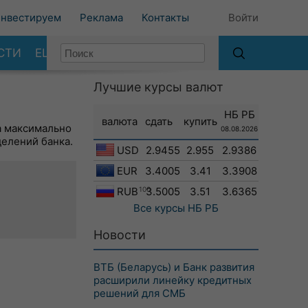
нвестируем
Реклама
Контакты
Войти
СТИ
ЕЩЕ
Лучшие курсы валют
НБ РБ
валюта
сдать
купить
а максимально
08.08.2026
делений банка.
USD
2.9455
2.955
2.9386
EUR
3.4005
3.41
3.3908
RUB
100
3.5005
3.51
3.6365
Все курсы
НБ РБ
Новости
ВТБ (Беларусь) и Банк развития
расширили линейку кредитных
решений для СМБ