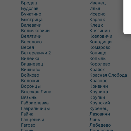
Бродец
Ивенец
Будслав
Илья
Бучатино
Исерно
Быстрица
Карацк
Валевачи
Клецк
Величковичи
Княгинин
Велятичи
Козловичи
Веселово
Колодищи
Весея
Комарово
Ветеревичи 2
Копище
Вилейка
Копыль
Вишневец
Королево
Вишнево
Крайск
Войково
Красная Слобода
Воложин
Красное
Воронцы
Кривичи
Высокая Липа
Крупица
Вязынь
Крупки
Габриелевка
Крупский
Гаврильчицы
Куренец
Гайна
Лазовичи
Ганцевичи
Лань
Гатово
Лебедево
Гацук
Леоновичи