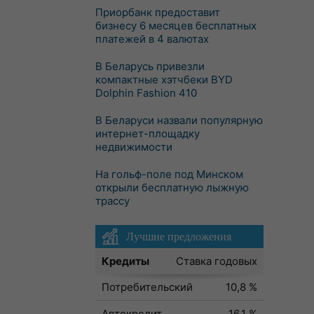
Приорбанк предоставит
бизнесу 6 месяцев бесплатных
платежей в 4 валютах
В Беларусь привезли
компактные хэтчбеки BYD
Dolphin Fashion 410
В Беларуси назвали популярную
интернет-площадку
недвижимости
На гольф-поле под Минском
открыли бесплатную лыжную
трассу
Лучшие предложения
Кредиты
Ставка годовых
Потребительский
10,8 %
Автокредит
16,1 %