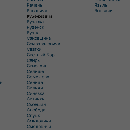
Речень
Языль
Рованичи
Яновичи
Рубежевичи
Рудавка
Руденск
Рудня
Саковщина
Самохваловичи
Сватки
Светлый Бор
Свирь
Свислочь
Селище
Семежево
и
Сеница
Силичи
Синявка
Ситники
Сковшин
Слобода
Слуцк
Смиловичи
Смолевичи