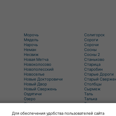
Морочь
Солигорск
Мядель
Сороги
Нарочь
Сорочи
Неман
Сосны
Несвиж
Сосны 2
Новая Метча
Станьково
Новоколосово
Старица
Новополесский
Старобин
Новоселье
Старые Дороги
Новые Докторовичи
Старый Сверже
Новый Двор
Столбцы
Новый Свержень
Сырмеж
Оздятичи
Таль
Озеро
Талька
Озерцо
Танежицы
Околово
Тимковичи
Для обеспечения удобства пользователей сайта
Октябрь
Турец-Бояры